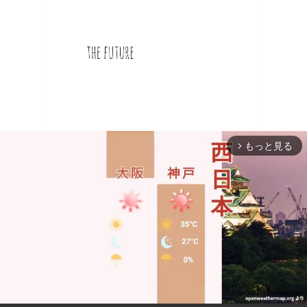
もっと見る
arrow_forward_ios