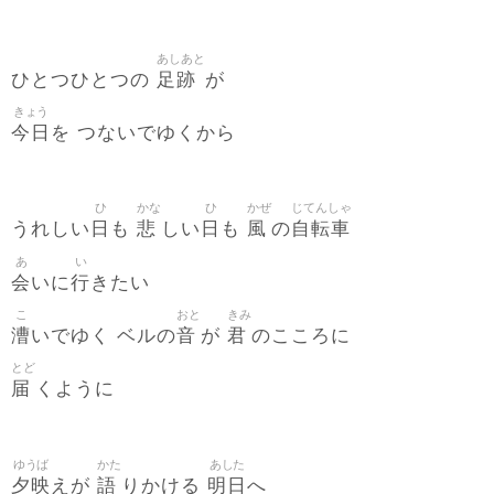
あしあと
足跡
ひとつひとつの
が
きょう
今日
を つないでゆくから
ひ
かな
ひ
かぜ
じてんしゃ
日
悲
日
風
自転車
うれしい
も
しい
も
の
あ
い
会
行
いに
きたい
こ
おと
きみ
漕
音
君
いでゆく ベルの
が
のこころに
とど
届
くように
ゆうば
かた
あした
夕映
語
明日
えが
りかける
へ