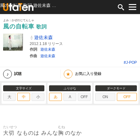
風の自転車 歌詞 遊佐未森 ふりがな付
よみ：かぜのじてんしゃ
風の自転車
歌詞
遊佐未森
2012.1.18 リリース
作詞
遊佐未森
作曲
遊佐未森
#J-POP
★
試聴
お気に入り登録
文字サイズ
ふりがな
ダークモード
大
中
小
あ
A
OFF
ON
OFF
たいせつ
むね
大切
胸
なものは みんな
のなか