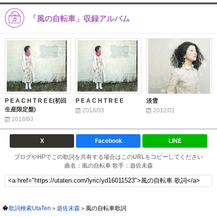
「風の自転車」収録アルバム
P E A C H T R E E(初回
P E A C H T R E E
淡雪
生産限定盤)
2018/03
2012/01
2018/03
X
Facebook
LINE
ブログやHPでこの歌詞を共有する場合はこのURLをコピーしてください
曲名：風の自転車 歌手：遊佐未森
歌詞検索UtaTen
遊佐未森
風の自転車歌詞