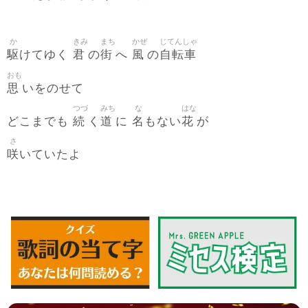
か
きみ
まち
かぜ
じてんしゃ
駆
君
街
風
自転車
けてゆく
の
へ
の
おも
思
いをのせて
つづ
みち
な
はな
続
道
名
花
どこまでも
く
に
もない
が
さ
咲
いていたよ