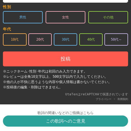
性別
男性
女性
その他
年代
10代
20代
30代
40代
50代～
投稿
※ニックネーム･性別･年代は初回のみ入力できます。
※レビューは全角10文字以上、500文字以内で入力してください。
※他の人が不快に思うような内容や個人情報は書かないでください。
※投稿後の編集・削除はできません。
UtaTenはreCAPTCHAで保護されています
-
プライバシー
利用契約
歌詞の間違いなどのご指摘はこちら
この歌詞へのご意見