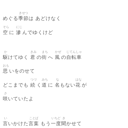
きせつ
季節
めぐる
は あどけなく
そら
にじ
空
滲
に
んでゆくけど
か
きみ
まち
かぜ
じてんしゃ
駆
君
街
風
自転車
けてゆく
の
へ
の
おも
思
いをのせて
つづ
みち
な
はな
続
道
名
花
どこまでも
く
に
もない
が
さ
咲
いていたよ
い
ことば
いちど
き
言
言葉
一度
聞
いかけた
もう
かせて