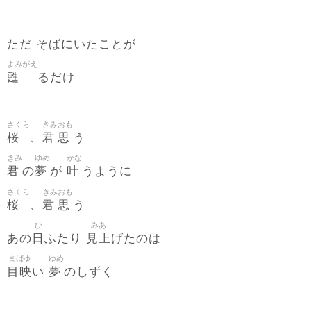
ただ そばにいたことが
よみがえ
甦
るだけ
さくら
きみ
おも
桜
君
思
、
う
きみ
ゆめ
かな
君
夢
叶
の
が
うように
さくら
きみ
おも
桜
君
思
、
う
ひ
みあ
日
見上
あの
ふたり
げたのは
まばゆ
ゆめ
目映
夢
い
のしずく