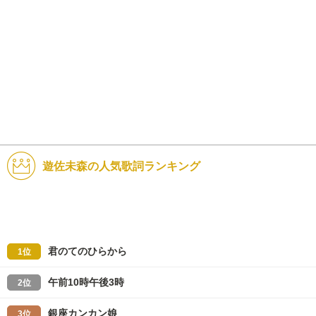
遊佐未森の人気歌詞ランキング
君のてのひらから
1位
午前10時午後3時
2位
銀座カンカン娘
3位