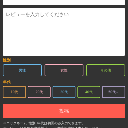
性別
男性
女性
その他
年代
10代
20代
30代
40代
50代～
投稿
※ニックネーム･性別･年代は初回のみ入力できます。