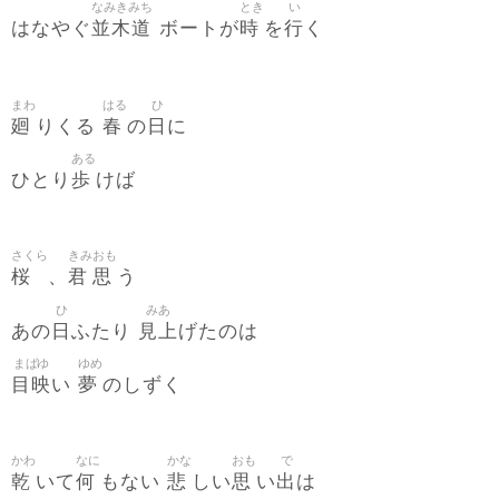
なみきみち
とき
い
並木道
時
行
はなやぐ
ボートが
を
く
まわ
はる
ひ
廻
春
日
りくる
の
に
ある
歩
ひとり
けば
さくら
きみ
おも
桜
君
思
、
う
ひ
みあ
日
見上
あの
ふたり
げたのは
まばゆ
ゆめ
目映
夢
い
のしずく
かわ
なに
かな
おも
で
乾
何
悲
思
出
いて
もない
しい
い
は