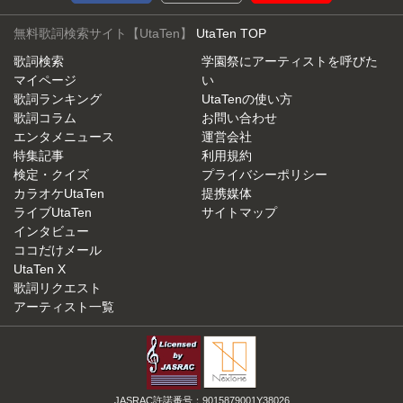
無料歌詞検索サイト【UtaTen】
UtaTen TOP
歌詞検索
学園祭にアーティストを呼びた
マイページ
い
歌詞ランキング
UtaTenの使い方
歌詞コラム
お問い合わせ
エンタメニュース
運営会社
特集記事
利用規約
検定・クイズ
プライバシーポリシー
カラオケUtaTen
提携媒体
ライブUtaTen
サイトマップ
インタビュー
ココだけメール
UtaTen X
歌詞リクエスト
アーティスト一覧
JASRAC許諾番号：9015879001Y38026