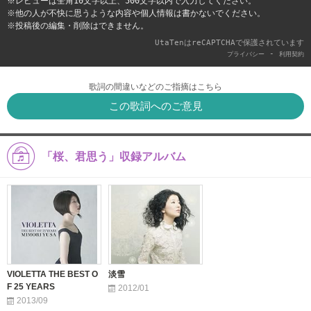
※レビューは全角10文字以上、500文字以内で入力してください。
※他の人が不快に思うような内容や個人情報は書かないでください。
※投稿後の編集・削除はできません。
UtaTenはreCAPTCHAで保護されています
-
プライバシー
利用契約
歌詞の間違いなどのご指摘はこちら
この歌詞へのご意見
「桜、君思う」収録アルバム
VIOLETTA THE BEST O
淡雪
F 25 YEARS
2012/01
2013/09