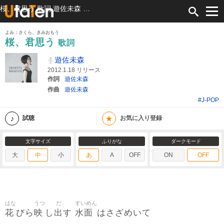
桜、君思う 歌詞 遊佐未森 ふりがな付
よみ：さくら、きみおもう
桜、君思う
歌詞
遊佐未森
2012.1.18 リリース
作詞
遊佐未森
作曲
遊佐未森
#J-POP
★
試聴
お気に入り登録
文字サイズ
ふりがな
ダークモード
大
中
小
あ
A
OFF
ON
OFF
はな
うつ
だ
すいめん
花
映
出
水面
びら
し
す
はさざめいて