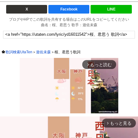
X
Facebook
LINE
ブログやHPでこの歌詞を共有する場合はこのURLをコピーしてください
曲名：桜、君思う 歌手：遊佐未森
歌詞検索UtaTen
遊佐未森
桜、君思う歌詞
もっと読む
arrow_forward_ios
もっと見る
arrow_forward_ios
Mute