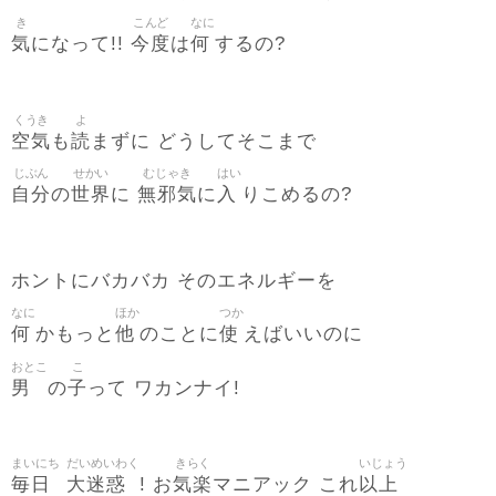
き
こんど
なに
気
今度
何
になって!!
は
するの?
くうき
よ
空気
読
も
まずに どうしてそこまで
じぶん
せかい
むじゃき
はい
自分
世界
無邪気
入
の
に
に
りこめるの?
ホントにバカバカ そのエネルギーを
なに
ほか
つか
何
他
使
かもっと
のことに
えばいいのに
おとこ
こ
男
子
の
って ワカンナイ!
まいにち
だいめいわく
きらく
いじょう
毎日
大迷惑
気楽
以上
! お
マニアック これ