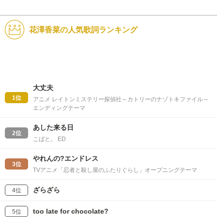
花澤香菜の人気歌詞ランキング
大丈夫
1位
アニメ レイトンミステリー探偵社～カトリーのナゾトキファイル～
エンディングテーマ
あした来る日
2位
こばと。 ED
やれんの?エンドレス
3位
TVアニメ「忍者と殺し屋のふたりぐらし」オープニングテーマ
ざらざら
4位
too late for chocolate?
5位