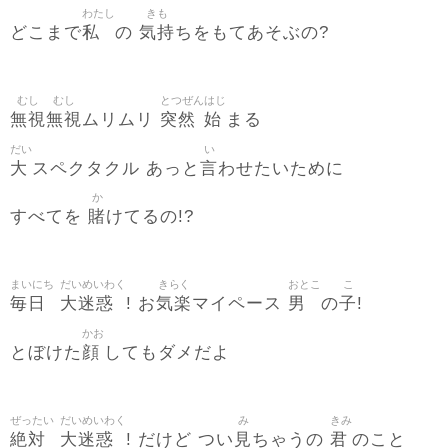
わたし
きも
私
気持
どこまで
の
ちをもてあそぶの?
むし
むし
とつぜん
はじ
無視
無視
突然
始
ムリムリ
まる
だい
い
大
言
スペクタクル あっと
わせたいために
か
賭
すべてを
けてるの!?
まいにち
だいめいわく
きらく
おとこ
こ
毎日
大迷惑
気楽
男
子
! お
マイペース
の
!
かお
顔
とぼけた
してもダメだよ
ぜったい
だいめいわく
み
きみ
絶対
大迷惑
見
君
! だけど つい
ちゃうの
のこと