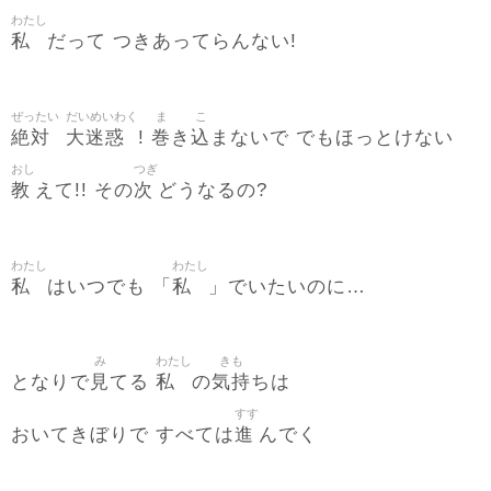
わたし
私
だって つきあってらんない!
ぜったい
だいめいわく
ま
こ
絶対
大迷惑
巻
込
!
き
まないで でもほっとけない
おし
つぎ
教
次
えて!! その
どうなるの?
わたし
わたし
私
私
はいつでも 「
」でいたいのに…
み
わたし
きも
見
私
気持
となりで
てる
の
ちは
すす
進
おいてきぼりで すべては
んでく