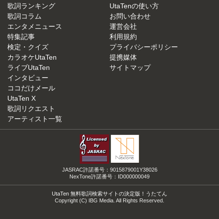
歌詞ランキング
UtaTenの使い方
歌詞コラム
お問い合わせ
エンタメニュース
運営会社
特集記事
利用規約
検定・クイズ
プライバシーポリシー
カラオケUtaTen
提携媒体
ライブUtaTen
サイトマップ
インタビュー
ココだけメール
UtaTen X
歌詞リクエスト
アーティスト一覧
JASRAC許諾番号：9015879001Y38026
NexTone許諾番号：ID000000049
UtaTen 無料歌詞検索サイトの決定版！うたてん
Copyright (C) IBG Media. All Rights Reserved.