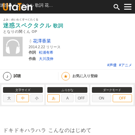
迷惑スペクタクル 歌詞 花澤香菜 となりの関くん OP ふりがな付
よみ：めいわくすぺくたくる
迷惑スペクタクル
歌詞
となりの関くん OP
花澤香菜
2014.2.22 リリース
作詞
松浦有希
作曲
大川茂伸
#声優
#アニメ
★
試聴
お気に入り登録
文字サイズ
ふりがな
ダークモード
大
中
小
あ
A
OFF
ON
OFF
ドキドキハラハラ こんなのはじめて