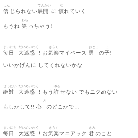
しん
てんかい
な
信
展開
慣
じられない
に
れていく
わら
笑
もうね
っちゃう!
まいにち
だいめいわく
きらく
おとこ
こ
毎日
大迷惑
気楽
男
子
! お
マイペース
の
!
いいかげんに してくれないかな
ぜったい
だいめいわく
ゆる
絶対
大迷惑
許
! もう
せない でもニクめない
こころ
心
もしかして!!
のどこかで…
まいにち
だいめいわく
きらく
きみ
毎日
大迷惑
気楽
君
! お
マニアック
のこと