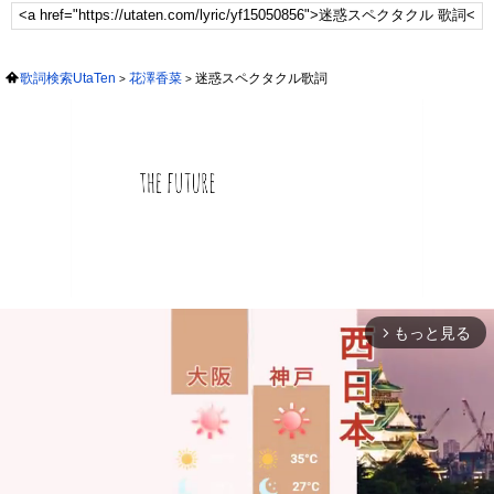
歌詞検索UtaTen
花澤香菜
迷惑スペクタクル歌詞
もっと見る
arrow_forward_ios