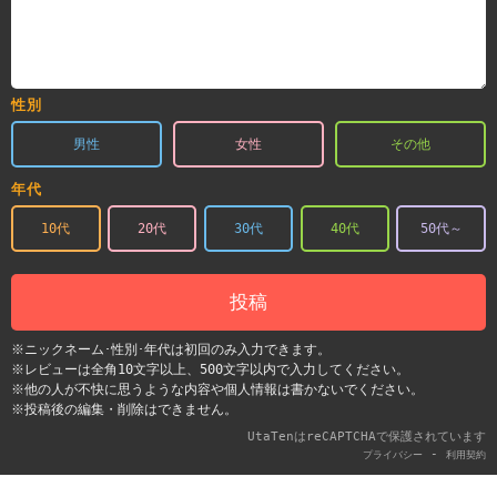
性別
男性
女性
その他
年代
10代
20代
30代
40代
50代～
投稿
※ニックネーム･性別･年代は初回のみ入力できます。
※レビューは全角10文字以上、500文字以内で入力してください。
※他の人が不快に思うような内容や個人情報は書かないでください。
※投稿後の編集・削除はできません。
UtaTenはreCAPTCHAで保護されています
-
プライバシー
利用契約