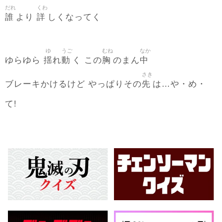
だれ
くわ
誰
詳
より
しくなってく
ゆ
うご
むね
なか
揺
動
胸
中
ゆらゆら
れ
く この
のまん
さき
先
ブレーキかけるけど やっぱりその
は…や・め・
て!