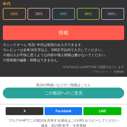
年代
10代
20代
30代
40代
50代～
投稿
※ニックネーム･性別･年代は初回のみ入力できます。
※レビューは全角10文字以上、500文字以内で入力してください。
※他の人が不快に思うような内容や個人情報は書かないでください。
※投稿後の編集・削除はできません。
UtaTenはreCAPTCHAで保護されています
-
プライバシー
利用契約
歌詞の間違いなどのご指摘はこちら
この歌詞へのご意見
X
Facebook
LINE
ブログやHPでこの歌詞を共有する場合はこのURLをコピーしてください
曲名：恋の唄 歌手：今井美樹