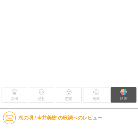
結果
友情
感動
恋愛
元気
恋の唄 / 今井美樹 の歌詞へのレビュー