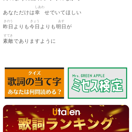
しあわ
幸
あなただけは
せでいてほしい
きのう
きょう
あす
昨日
今日
明日
よりも
よりも
が
すてき
素敵
でありますように