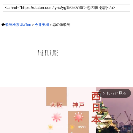
歌詞検索UtaTen
今井美樹
恋の唄歌詞
もっと見る
arrow_forward_ios