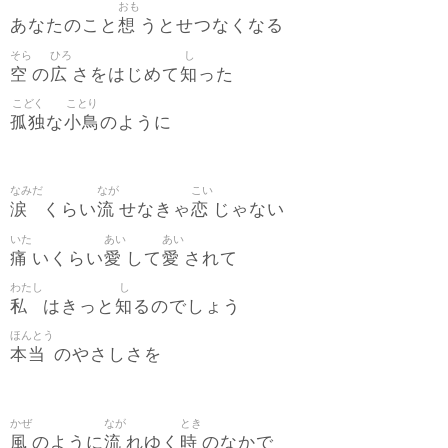
おも
想
あなたのこと
うとせつなくなる
そら
ひろ
し
空
広
知
の
さをはじめて
った
こどく
ことり
孤独
小鳥
な
のように
なみだ
なが
こい
涙
流
恋
くらい
せなきゃ
じゃない
いた
あい
あい
痛
愛
愛
いくらい
して
されて
わたし
し
私
知
はきっと
るのでしょう
ほんとう
本当
のやさしさを
かぜ
なが
とき
風
流
時
のように
れゆく
のなかで