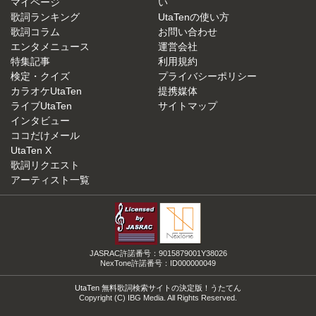
マイページ
い
歌詞ランキング
UtaTenの使い方
歌詞コラム
お問い合わせ
エンタメニュース
運営会社
特集記事
利用規約
検定・クイズ
プライバシーポリシー
カラオケUtaTen
提携媒体
ライブUtaTen
サイトマップ
インタビュー
ココだけメール
UtaTen X
歌詞リクエスト
アーティスト一覧
JASRAC許諾番号：9015879001Y38026
NexTone許諾番号：ID000000049
UtaTen 無料歌詞検索サイトの決定版！うたてん
Copyright (C) IBG Media. All Rights Reserved.