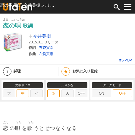
恋の唄 歌詞 今井美樹 ふりがな付
よみ：こいのうた
恋の唄
歌詞
今井美樹
2015.3.1 リリース
作詞
布袋寅泰
作曲
布袋寅泰
#J-POP
★
試聴
お気に入り登録
文字サイズ
ふりがな
ダークモード
大
中
小
あ
A
OFF
ON
OFF
こい
うた
うた
恋
唄
歌
の
を
うとせつなくなる