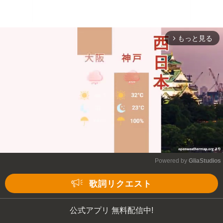
もっと見る
arrow_forward_ios
Powered by 
GliaStudios
Mute
歌詞リクエスト
公式アプリ 無料配信中!