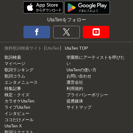
UtaTenをフォロー
無料歌詞検索サイト【UtaTen】
UtaTen TOP
歌詞検索
学園祭にアーティストを呼びた
マイページ
い
歌詞ランキング
UtaTenの使い方
歌詞コラム
お問い合わせ
エンタメニュース
運営会社
特集記事
利用規約
検定・クイズ
プライバシーポリシー
カラオケUtaTen
提携媒体
ライブUtaTen
サイトマップ
インタビュー
ココだけメール
UtaTen X
歌詞リクエスト