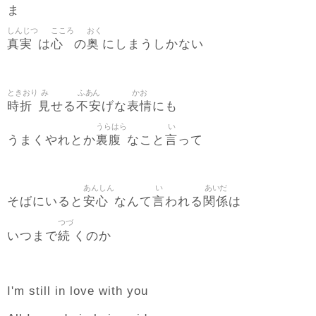
ま
しんじつ
こころ
おく
真実
心
奥
は
の
にしまうしかない
ときおり
み
ふあん
かお
時折
見
不安
表情
せる
げな
にも
うらはら
い
裏腹
言
うまくやれとか
なこと
って
あんしん
い
あいだ
安心
言
関係
そばにいると
なんて
われる
は
つづ
続
いつまで
くのか
I'm still in love with you