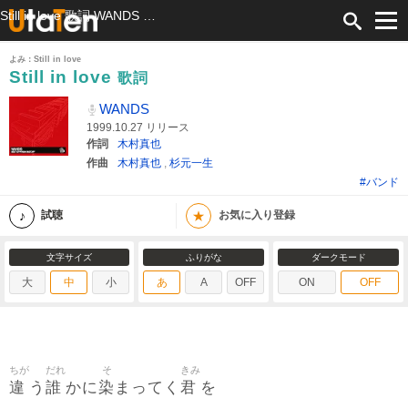
Still in love 歌詞 WANDS ふりがな付
よみ：Still in love
Still in love
歌詞
WANDS
1999.10.27 リリース
作詞
木村真也
作曲
木村真也
,
杉元一生
#バンド
★
試聴
お気に入り登録
文字サイズ
ふりがな
ダークモード
大
中
小
あ
A
OFF
ON
OFF
ちが
だれ
そ
きみ
違
誰
染
君
う
かに
まってく
を