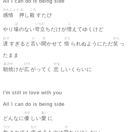
All I can do is being side
かんじょう
お
ころ
感情
押
殺
し
すたび
ば
いらだ
ふ
場
苛立
増
やり
のない
ちだけが
えてゆくけど
おそ
い
き
さと
わら
遅
言
聞
悟
笑
すぎると
い
かせて
られぬようにただ
っ
たまま
あさや
ひろ
かな
朝焼
広
悲
けが
がってく
しいくらいに
I'm still in love with you
All I can do is being side
やさ
あい
優
愛
どんなに
しい
に
つつ
もと
か