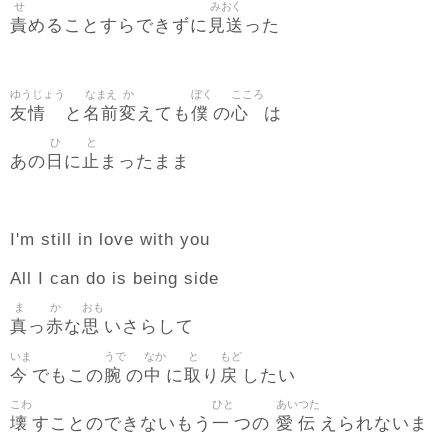
せ
みおく
責
見送
めることすらできずに
った
ゆうじょう
なまえ
か
ぼく
こころ
友情
名前
変
僕
心
と
えても
の
は
ひ
と
日
止
あの
に
まったまま
I'm still in love with you
All I can do is being side
ま
か
おも
真
赤
思
っ
な
いさらして
いま
うで
なか
と
もど
今
腕
中
取
戻
でもこの
の
に
り
したい
こわ
ひと
あい
つた
壊
一
愛
伝
すことのできないもう
つの
えられないま