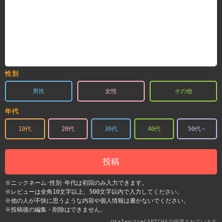
性別
男性
女性
その他
年代
10代
20代
30代
40代
50代～
投稿
※ニックネーム･性別･年代は初回のみ入力できます。
※レビューは全角10文字以上、500文字以内で入力してください。
※他の人が不快に思うような内容や個人情報は書かないでください。
※投稿後の編集・削除はできません。
UtaTenはreCAPTCHAで保護されています