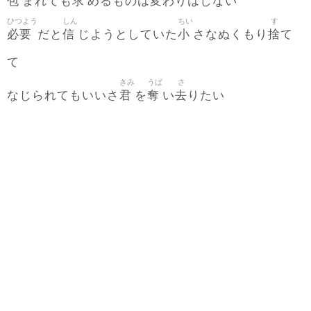
包
求
変
まれても
めるものは
わりはしない
ひつよう
しん
ちい
す
必要
信
小
捨
だと
じようとしていた
さなぬくもり
て
て
きみ
うば
さ
君
奪
去
なじられてもいいさ
を
い
りたい