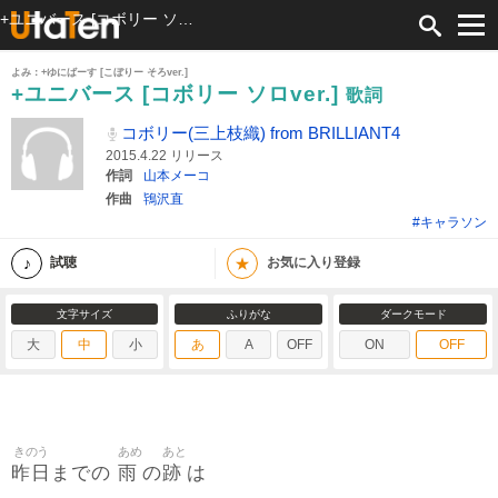
+ユニバース [コボリー ソロver.] 歌詞 コボリー(三上枝織) from BRILLIANT4 ふりがな付
よみ：+ゆにばーす [こぼりー そろver.]
+ユニバース [コボリー ソロver.]
歌詞
コボリー(三上枝織) from BRILLIANT4
2015.4.22 リリース
作詞
山本メーコ
作曲
鴇沢直
#キャラソン
★
試聴
お気に入り登録
文字サイズ
ふりがな
ダークモード
大
中
小
あ
A
OFF
ON
OFF
きのう
あめ
あと
昨日
雨
跡
までの
の
は