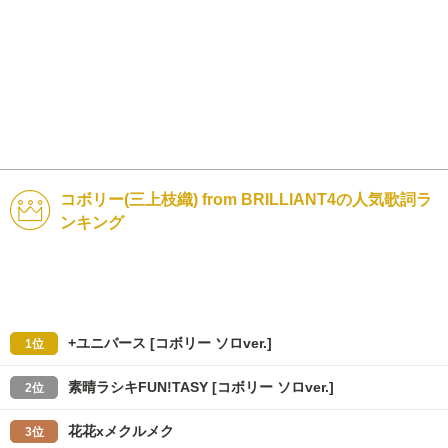
コボリー(三上枝織) from BRILLIANT4の人気歌詞ラ
ンキング
+ユニバース [コボリー ソロver.]
1位
素晴ラシキFUN!TASY [コボリー ソロver.]
2位
花花xメクルメク
3位