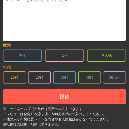
性別
男性
女性
その他
年代
10代
20代
30代
40代
50代～
投稿
※ニックネーム･性別･年代は初回のみ入力できます。
※レビューは全角10文字以上、500文字以内で入力してください。
※他の人が不快に思うような内容や個人情報は書かないでください。
※投稿後の編集・削除はできません。