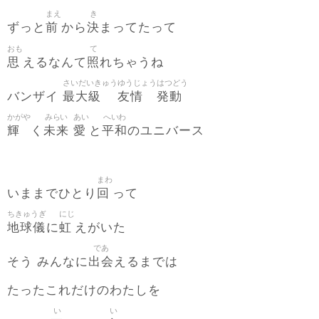
まえ
き
前
決
ずっと
から
まってたって
おも
て
思
照
えるなんて
れちゃうね
さいだいきゅう
ゆうじょう
はつどう
最大級
友情
発動
バンザイ
かがや
みらい
あい
へいわ
輝
未来
愛
平和
く
と
のユニバース
まわ
回
いままでひとり
って
ちきゅうぎ
にじ
地球儀
虹
に
えがいた
であ
出会
そう みんなに
えるまでは
たったこれだけのわたしを
い
い