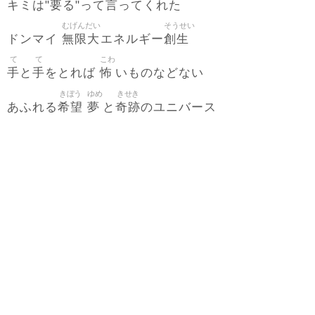
要
言
キミは"
る"って
ってくれた
むげんだい
そうせい
無限大
創生
ドンマイ
エネルギー
て
て
こわ
手
手
怖
と
をとれば
いものなどない
きぼう
ゆめ
きせき
希望
夢
奇跡
あふれる
と
のユニバース