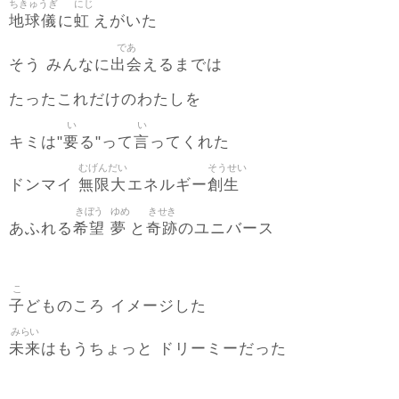
ちきゅうぎ
にじ
地球儀
虹
に
えがいた
であ
出会
そう みんなに
えるまでは
たったこれだけのわたしを
い
い
要
言
キミは"
る"って
ってくれた
むげんだい
そうせい
無限大
創生
ドンマイ
エネルギー
きぼう
ゆめ
きせき
希望
夢
奇跡
あふれる
と
のユニバース
こ
子
どものころ イメージした
みらい
未来
はもうちょっと ドリーミーだった