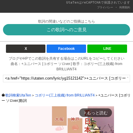
UtaTenはreCAPTCHAで保護されています
-
プライバシー
利用契約
歌詞の間違いなどのご指摘はこちら
この歌詞へのご意見
X
Facebook
LINE
ブログやHPでこの歌詞を共有する場合はこのURLをコピーしてください
曲名：+ユニバース [コボリー ソロver.] 歌手：コボリー(三上枝織) from
BRILLIANT4
歌詞検索UtaTen
コボリー(三上枝織) from BRILLIANT4
+ユニバース [コボリ
ー ソロver.]歌詞
もっと読む
arrow_forward_ios