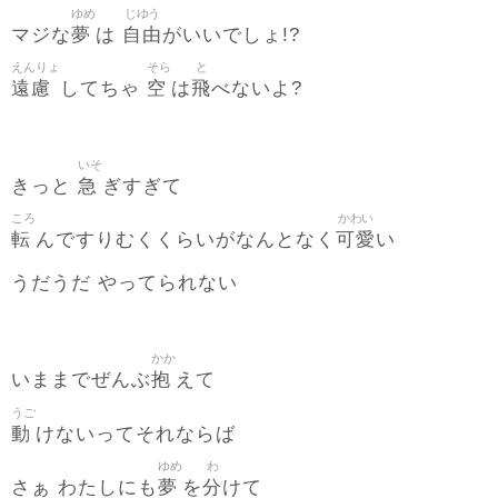
ゆめ
じゆう
夢
自由
マジな
は
がいいでしょ!?
えんりょ
そら
と
遠慮
空
飛
してちゃ
は
べないよ?
いそ
急
きっと
ぎすぎて
ころ
かわい
転
可愛
んですりむくくらいがなんとなく
い
うだうだ やってられない
かか
抱
いままでぜんぶ
えて
うご
動
けないってそれならば
ゆめ
わ
夢
分
さぁ わたしにも
を
けて