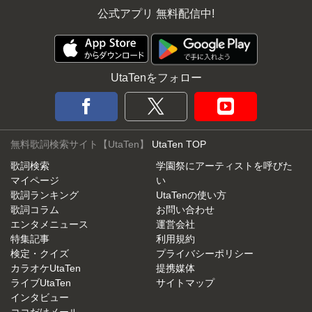
公式アプリ 無料配信中!
UtaTenをフォロー
無料歌詞検索サイト【UtaTen】
UtaTen TOP
歌詞検索
学園祭にアーティストを呼びた
マイページ
い
歌詞ランキング
UtaTenの使い方
歌詞コラム
お問い合わせ
エンタメニュース
運営会社
特集記事
利用規約
検定・クイズ
プライバシーポリシー
カラオケUtaTen
提携媒体
ライブUtaTen
サイトマップ
インタビュー