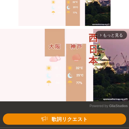
もっと見る
arrow_forward_ios
Mute
Powered by 
GliaStudios
Mute
歌詞リクエスト