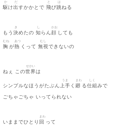
か
だ
と
は
駆
出
飛
跳
け
すかかとで
び
ねる
き
し
かお
決
知
顔
もう
めたの
らん
しても
むね
あつ
むし
胸
熱
無視
が
くって
できないの
せかい
世界
ねぇ この
は
うま
まわ
しく
上手
廻
仕組
シンプルなほうがたぶん
く
る
みで
ごちゃごちゃ いってられない
まわ
回
いままでひとり
って