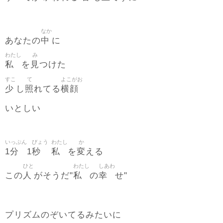
なか
中
あなたの
に
わたし
み
私
見
を
つけた
すこ
て
よこがお
少
照
横顔
し
れてる
いとしい
いっぷん
びょう
わたし
か
1分
秒
私
変
1
を
える
ひと
わたし
しあわ
人
私
幸
この
がそうだ"
の
せ"
プリズムのぞいてるみたいに