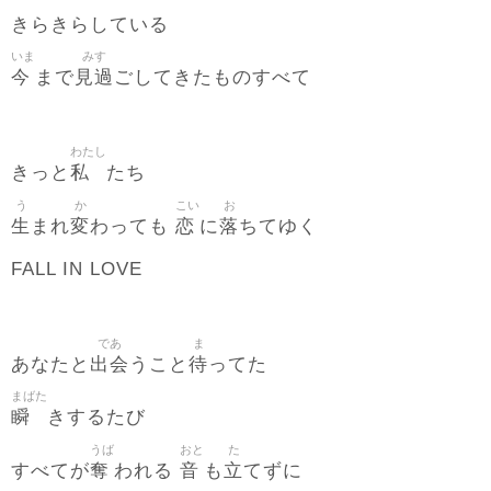
きらきらしている
いま
みす
今
見過
まで
ごしてきたものすべて
わたし
私
きっと
たち
う
か
こい
お
生
変
恋
落
まれ
わっても
に
ちてゆく
FALL IN LOVE
であ
ま
出会
待
あなたと
うこと
ってた
まばた
瞬
きするたび
うば
おと
た
奪
音
立
すべてが
われる
も
てずに