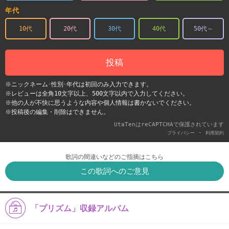
年代
10代
20代
30代
40代
50代～
投稿
※ニックネーム･性別･年代は初回のみ入力できます。
※レビューは全角10文字以上、500文字以内で入力してください。
※他の人が不快に思うような内容や個人情報は書かないでください。
※投稿後の編集・削除はできません。
UtaTenはreCAPTCHAで保護されています
-
プライバシー
利用契約
歌詞の間違いなどのご指摘はこちら
この歌詞へのご意見
「プリズム」収録アルバム