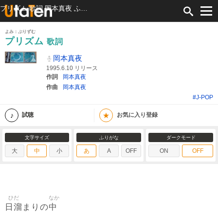
プリズム 歌詞 岡本真夜 ふりがな付
よみ：ぷりずむ
プリズム
歌詞
岡本真夜
1995.6.10 リリース
作詞
岡本真夜
作曲
岡本真夜
#J-POP
★
試聴
お気に入り登録
文字サイズ
ふりがな
ダークモード
大
中
小
あ
A
OFF
ON
OFF
ひだ
なか
日溜
中
まりの