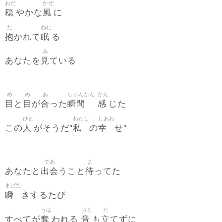
おだ
かぜ
穏
風
やかな
に
だ
ねむ
抱
眠
かれて
る
み
見
あなたを
ている
め
め
あ
しゅんかん
かん
目
目
合
瞬間
感
と
が
った
じた
ひと
わたし
しあわ
人
私
幸
この
がそうだ"
の
せ"
であ
ま
出会
待
あなたと
うこと
ってた
まばた
瞬
きするたび
うば
おと
た
奪
音
立
すべてが
われる
も
てずに