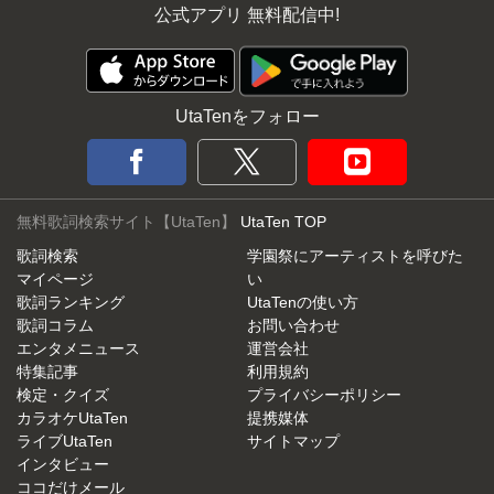
公式アプリ 無料配信中!
UtaTenをフォロー
無料歌詞検索サイト【UtaTen】
UtaTen TOP
歌詞検索
学園祭にアーティストを呼びた
マイページ
い
歌詞ランキング
UtaTenの使い方
歌詞コラム
お問い合わせ
エンタメニュース
運営会社
特集記事
利用規約
検定・クイズ
プライバシーポリシー
カラオケUtaTen
提携媒体
ライブUtaTen
サイトマップ
インタビュー
ココだけメール