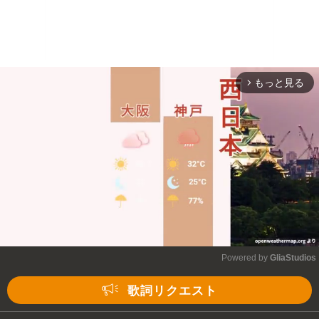
もっと見る
arrow_forward_ios
Powered by 
GliaStudios
Mute
歌詞リクエスト