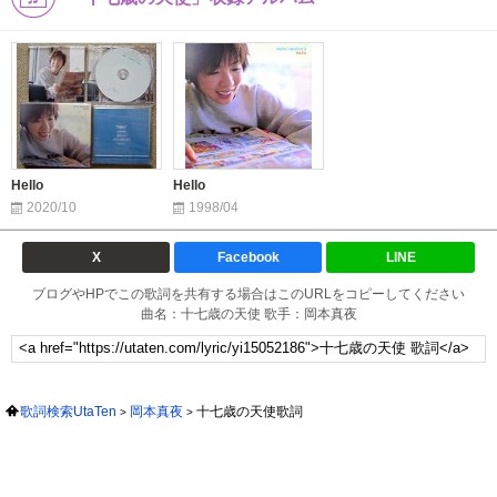
Hello
Hello
2020/10
1998/04
X
Facebook
LINE
ブログやHPでこの歌詞を共有する場合はこのURLをコピーしてください
曲名：十七歳の天使 歌手：岡本真夜
歌詞検索UtaTen
岡本真夜
十七歳の天使歌詞