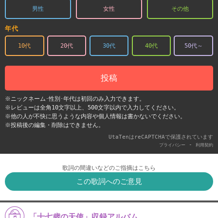
男性
女性
その他
年代
10代
20代
30代
40代
50代～
投稿
※ニックネーム･性別･年代は初回のみ入力できます。
※レビューは全角10文字以上、500文字以内で入力してください。
※他の人が不快に思うような内容や個人情報は書かないでください。
※投稿後の編集・削除はできません。
UtaTenはreCAPTCHAで保護されています
-
プライバシー
利用契約
歌詞の間違いなどのご指摘はこちら
この歌詞へのご意見
「十七歳の天使」収録アルバム