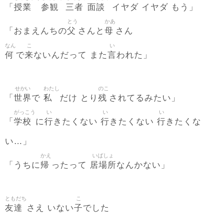
授業
参観
三者
面談
「
イヤダ イヤダ もう」
とう
かあ
父
母
「おまえんちの
さんと
さん
なん
こ
い
何
来
言
で
ないんだって また
われた」
せかい
わたし
のこ
世界
私
残
「
で
だけ とり
されてるみたい」
がっこう
い
い
い
学校
行
行
行
「
に
きたくない
きたくない
きたくな
い…」
かえ
いばしょ
帰
居場所
「うちに
ったって
なんかない」
ともだち
こ
友達
子
さえ いない
でした