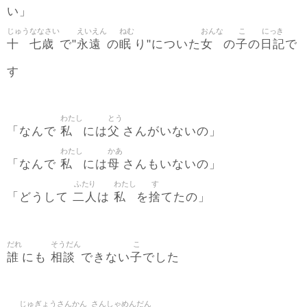
い」
じゅう
ななさい
えいえん
ねむ
おんな
こ
にっき
十
七歳
永遠
眠
女
子
日記
で"
の
り"についた
の
の
で
す
わたし
とう
私
父
「なんで
には
さんがいないの」
わたし
かあ
私
母
「なんで
には
さんもいないの」
ふたり
わたし
す
二人
私
捨
「どうして
は
を
てたの」
だれ
そうだん
こ
誰
相談
子
にも
できない
でした
じゅぎょう
さんかん
さんしゃ
めんだん