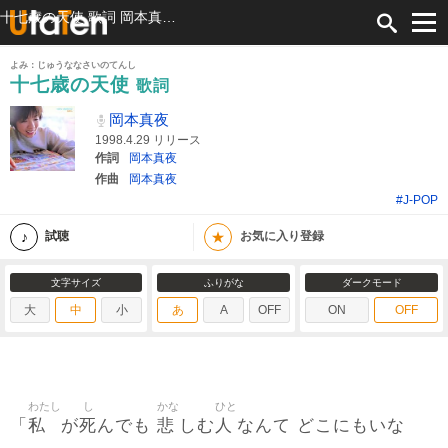
十七歳の天使 歌詞 岡本真夜 ふりがな付
よみ：じゅうななさいのてんし
十七歳の天使
歌詞
岡本真夜
1998.4.29 リリース
作詞
岡本真夜
作曲
岡本真夜
#J-POP
★
試聴
お気に入り登録
文字サイズ
ふりがな
ダークモード
大
中
小
あ
A
OFF
ON
OFF
わたし
し
かな
ひと
私
死
悲
人
「
が
んでも
しむ
なんて どこにもいな