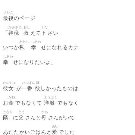
さいご
最後
のページ
かみさま
おし
くだ
神様
教
下
「
えて
さい
わたし
しあわ
私
幸
いつか
せになれるカナ
しあわ
幸
せになりたいよ」
かのじょ
いちばん
ほ
彼女
一番
欲
が
しかったものは
かね
ようふく
金
洋服
お
でもなくて
でもなく
となり
とう
かあ
隣
父
母
に
さんと
さんがいて
あい
愛
あたたかいごはんと
でした