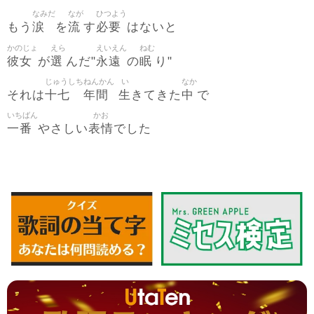
なみだ
なが
ひつよう
涙
流
必要
もう
を
す
はないと
かのじょ
えら
えいえん
ねむ
彼女
選
永遠
眠
が
んだ"
の
り"
じゅうしち
ねんかん
い
なか
十七
年間
生
中
それは
きてきた
で
いちばん
かお
一番
表情
やさしい
でした