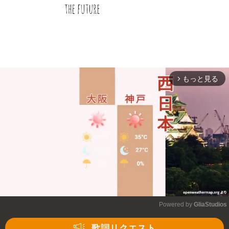
もっと見る
arrow_forward_ios
Powered by 
GliaStudios
Mute
歌詞リクエスト