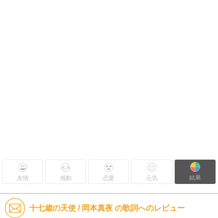
結果
友情
感動
恋愛
元気
十七歳の天使 / 岡本真夜 の歌詞へのレビュー