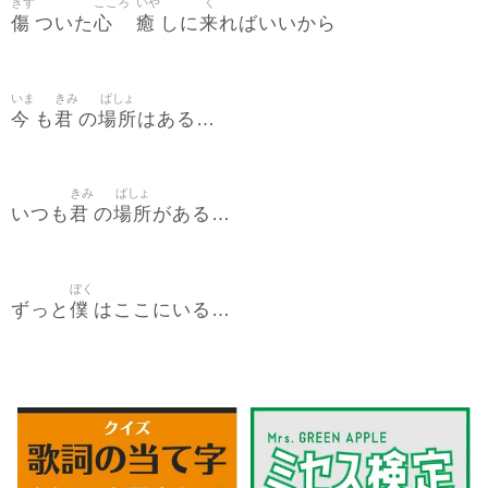
きず
こころ
いや
く
傷
心
癒
来
ついた
しに
ればいいから
いま
きみ
ばしょ
今
君
場所
も
の
はある…
きみ
ばしょ
君
場所
いつも
の
がある…
ぼく
僕
ずっと
はここにいる…