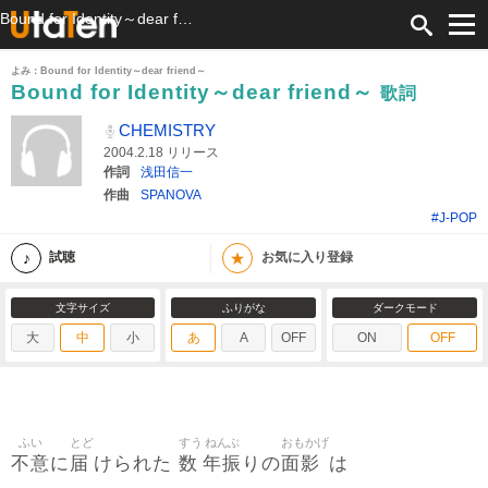
Bound for Identity～dear friend～ 歌詞 CHEMISTRY ふりがな付
よみ：Bound for Identity～dear friend～
Bound for Identity～dear friend～
歌詞
CHEMISTRY
2004.2.18 リリース
作詞
浅田信一
作曲
SPANOVA
#J-POP
★
試聴
お気に入り登録
文字サイズ
ふりがな
ダークモード
大
中
小
あ
A
OFF
ON
OFF
ふい
とど
すう
ねんぶ
おもかげ
不意
届
数
年振
面影
に
けられた
りの
は