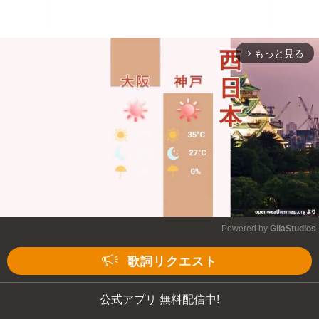
もっと見る
arrow_forward_ios
Powered by 
GliaStudios
Mute
歌詞リクエスト
公式アプリ 無料配信中!