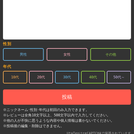
性別
男性
女性
その他
年代
10代
20代
30代
40代
50代～
投稿
※ニックネーム･性別･年代は初回のみ入力できます。
※レビューは全角10文字以上、500文字以内で入力してください。
※他の人が不快に思うような内容や個人情報は書かないでください。
※投稿後の編集・削除はできません。
UtaTenはreCAPTCHAで保護されています