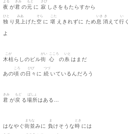
よる
きみ
もと
さび
夜
君
元
寂
が
の
に
しさをもたらすから
ひと
みあ
そら
こた
いき
き
い
独
見上
空
堪
息
消
行
り
げた
に
えきれずに ため
えて
く
よ
こが
がい
こころ
いと
木枯
街
心
糸
らしのビル
の
はまだ
ころ
ひび
つづ
頃
日々
続
あの
の
に
いているんだろう
きみ
もど
ばしょ
君
戻
場所
が
る
はある…
まちな
ま
とき
街並
負
時
はなやぐ
みに
けそうな
には