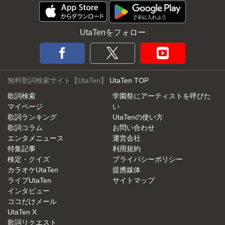
UtaTenをフォロー
無料歌詞検索サイト【UtaTen】
UtaTen TOP
歌詞検索
学園祭にアーティストを呼びた
マイページ
い
歌詞ランキング
UtaTenの使い方
歌詞コラム
お問い合わせ
エンタメニュース
運営会社
特集記事
利用規約
検定・クイズ
プライバシーポリシー
カラオケUtaTen
提携媒体
ライブUtaTen
サイトマップ
インタビュー
ココだけメール
UtaTen X
歌詞リクエスト