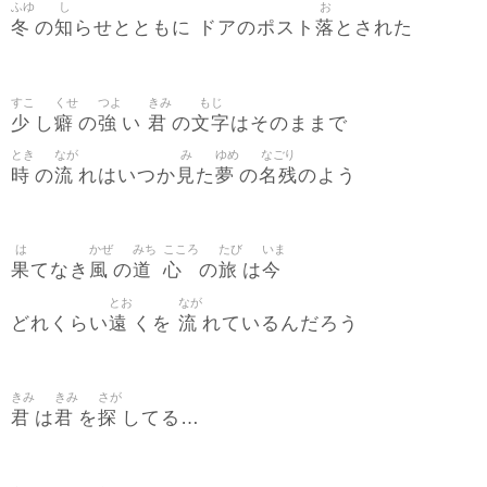
ふゆ
し
お
冬
知
落
の
らせとともに ドアのポスト
とされた
すこ
くせ
つよ
きみ
もじ
少
癖
強
君
文字
し
の
い
の
はそのままで
とき
なが
み
ゆめ
なごり
時
流
見
夢
名残
の
れはいつか
た
の
のよう
は
かぜ
みち
こころ
たび
いま
果
風
道
心
旅
今
てなき
の
の
は
とお
なが
遠
流
どれくらい
くを
れているんだろう
きみ
きみ
さが
君
君
探
は
を
してる…