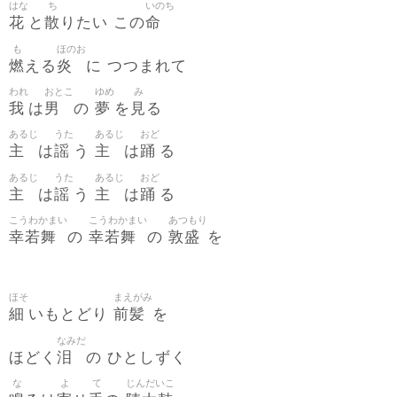
はな
ち
いのち
花
散
命
と
りたい この
も
ほのお
燃
炎
える
に つつまれて
われ
おとこ
ゆめ
み
我
男
夢
見
は
の
を
る
あるじ
うた
あるじ
おど
主
謡
主
踊
は
う
は
る
あるじ
うた
あるじ
おど
主
謡
主
踊
は
う
は
る
こうわかまい
こうわかまい
あつもり
幸若舞
幸若舞
敦盛
の
の
を
ほそ
まえがみ
細
前髪
いもとどり
を
なみだ
泪
ほどく
の ひとしずく
な
よ
て
じんだいこ