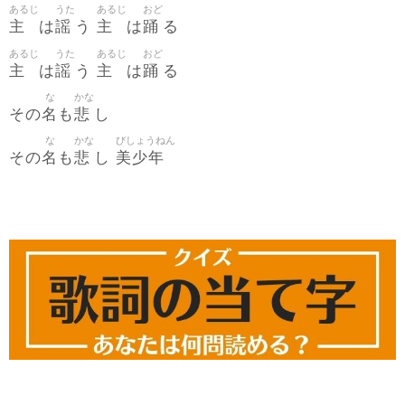
あるじ
うた
あるじ
おど
主
謡
主
踊
は
う
は
る
あるじ
うた
あるじ
おど
主
謡
主
踊
は
う
は
る
な
かな
名
悲
その
も
し
な
かな
びしょうねん
名
悲
美少年
その
も
し