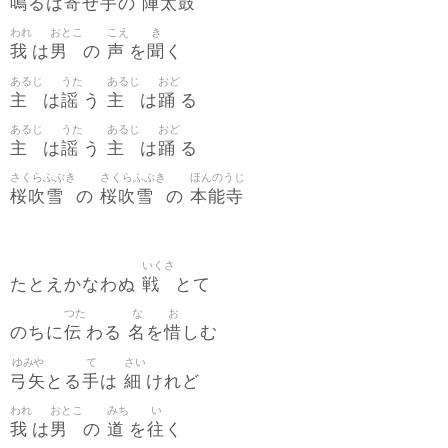
鳴
寄
手
陣太鼓
るは
せ
の
われ
おとこ
こえ
き
我
男
声
聞
は
の
を
く
あるじ
うた
あるじ
おど
主
謡
主
踊
は
う
は
る
あるじ
うた
あるじ
おど
主
謡
主
踊
は
う
は
る
さくらふぶき
さくらふぶき
ほんのうじ
桜吹雪
桜吹雪
本能寺
の
の
いくさ
戦
たとえかなわぬ
とて
つた
な
お
伝
名
惜
のちに
わる
を
しむ
ゆみや
て
さい
弓矢
手
細
とる
は
けれど
われ
おとこ
みち
い
我
男
道
往
は
の
を
く