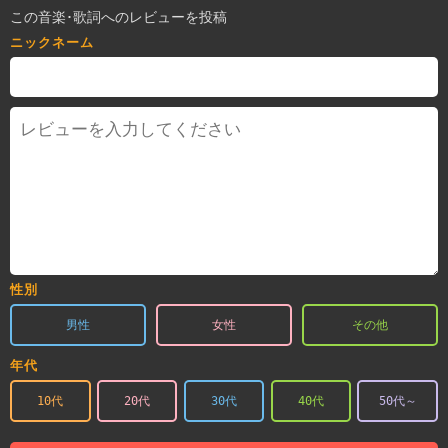
この音楽･歌詞へのレビューを投稿
ニックネーム
性別
男性
女性
その他
年代
10代
20代
30代
40代
50代～