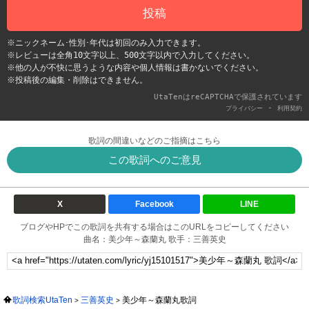
投稿
※ニックネーム･性別･年代は初回のみ入力できます。
※レビューは全角10文字以上、500文字以内で入力してください。
※他の人が不快に思うような内容や個人情報は書かないでください。
※投稿後の編集・削除はできません。
UtaTenはreCAPTCHAで保護されています
-
プライバシー
利用契約
歌詞の間違いなどのご指摘はこちら
この歌詞へのご意見
X
Facebook
LINE
ブログやHPでこの歌詞を共有する場合はこのURLをコピーしてください
曲名：美少年～森蘭丸 歌手：三善英史
歌詞検索UtaTen
三善英史
美少年～森蘭丸歌詞