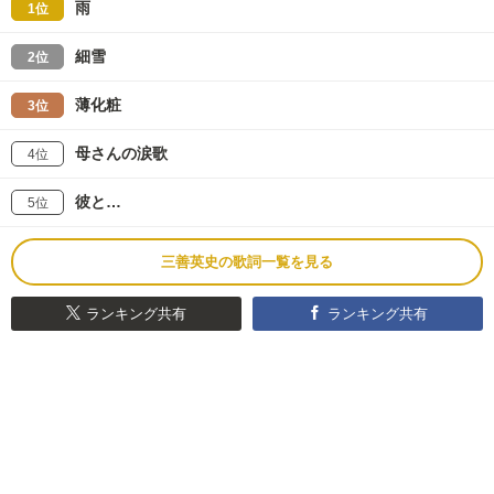
雨
1位
細雪
2位
薄化粧
3位
母さんの涙歌
4位
彼と…
5位
三善英史の歌詞一覧を見る
ランキング共有
ランキング共有