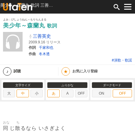
美少年～森蘭丸 歌詞 三善英史 ふりがな付
よみ：びしょうねん～もりらんまる
美少年～森蘭丸
歌詞
三善英史
2009.9.16 リリース
作詞
千家和也
作曲
冬木透
#演歌・歌謡
★
試聴
お気に入り登録
文字サイズ
ふりがな
ダークモード
大
中
小
あ
A
OFF
ON
OFF
おな
ち
同
散
じ
るなら いさぎよく