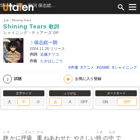
Shining Tears 歌詞 保志総一朗 シャイニング・ティアーズ OP ふりがな付
よみ：Shining Tears
Shining Tears
歌詞
シャイニング・ティアーズ OP
保志総一朗
2004.11.26 リリース
作詞
近藤ナツコ
作曲
たかはしごう
#声優
#アニメ
#GAME
#シャイニング
★
試聴
お気に入り登録
文字サイズ
ふりがな
ダークモード
大
中
小
あ
A
OFF
ON
OFF
しず
こきゅう
かさ
とき
なか
静
呼吸
重
時
中
かに
ねあわせた やさしい
の
で