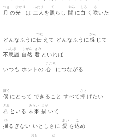
つき
ひかり
ふたり
て
やみ
しろ
さ
月
光
二人
照
闇
白
咲
の
は
を
らし
に
く
いた
つた
かん
伝
感
どんなふうに
えて どんなふうに
じて
ふしぎ
しぜん
きみ
不思議
自然
君
といれば
こころ
心
いつも ホントの
につながる
ぼく
ささ
僕
捧
にとって できること すべて
げたい
きみ
みらい
えが
君
未来
描
といる
いて
ゆ
あい
こ
揺
愛
込
るぎない いとしさに
を
め
おも
だ