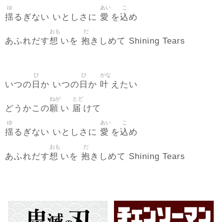
ゆ
あい
こ
揺
愛
込
るぎない いとしさに
を
め
おも
だ
想
抱
あふれだす
いを
きしめて Shining Tears
ひ
ひ
かな
日
日
叶
いつの
か いつの
か
えたい
ねが
とど
願
届
どうかこの
い
けて
ゆ
あい
こ
揺
愛
込
るぎない いとしさに
を
め
おも
だ
想
抱
あふれだす
いを
きしめて Shining Tears