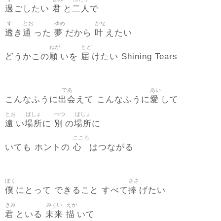
過
君
二人
ごしたい
と
で
す
とお
ゆめ
かな
透
通
夢
叶
き
った
だから
えたい
ねが
とど
願
届
どうかこの
いを
けたい Shining Tears
であ
あい
出会
愛
こんなふうに
えて こんなふうに
して
とお
ばしょ
べつ
ばしょ
遠
場所
別
場所
い
に
の
に
こころ
心
いても ホントの
はつながる
ぼく
ささ
僕
捧
にとって できること すべて
げたい
きみ
みらい
えが
君
未来
描
といる
いて