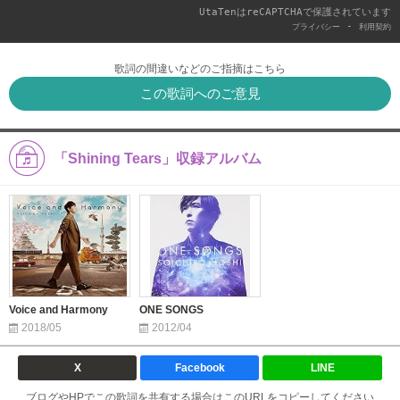
UtaTenはreCAPTCHAで保護されています
-
プライバシー
利用契約
歌詞の間違いなどのご指摘はこちら
この歌詞へのご意見
「Shining Tears」収録アルバム
Voice and Harmony
ONE SONGS
2018/05
2012/04
X
Facebook
LINE
ブログやHPでこの歌詞を共有する場合はこのURLをコピーしてください