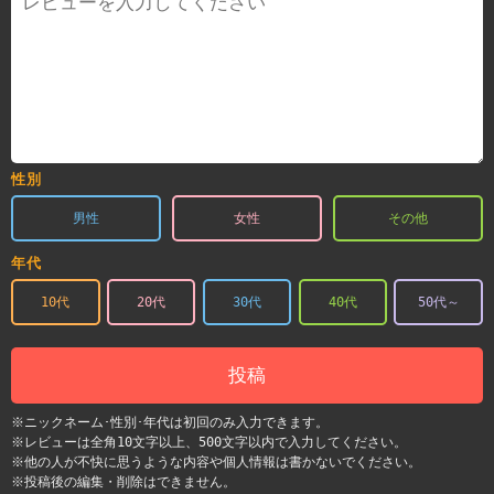
性別
男性
女性
その他
年代
10代
20代
30代
40代
50代～
投稿
※ニックネーム･性別･年代は初回のみ入力できます。
※レビューは全角10文字以上、500文字以内で入力してください。
※他の人が不快に思うような内容や個人情報は書かないでください。
※投稿後の編集・削除はできません。