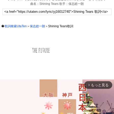
曲名：Shining Tears 歌手：保志総一朗
歌詞検索UtaTen
保志総一朗
Shining Tears歌詞
もっと見る
arrow_forward_ios