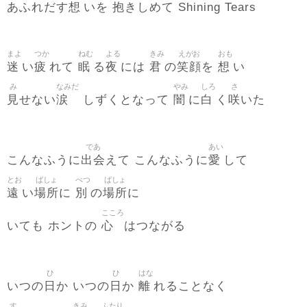
想
抱
あふれだす
いを
きしめて Shining Tears
まよ
つか
ねむ
よる
きみ
えがお
おも
迷
疲
眠
夜
君
笑顔
想
い
れて
る
には
の
を
い
み
なみだ
やみ
しろ
さ
見
涙
闇
白
咲
せない
しずくとなって
に
く
いた
であ
あい
出会
愛
こんなふうに
えて こんなふうに
して
とお
ばしょ
べつ
ばしょ
遠
場所
別
場所
い
に
の
に
こころ
心
いても ホントの
はつながる
ひ
ひ
はな
日
日
離
いつの
か いつの
か
れることなく
す
きみ
ふたり