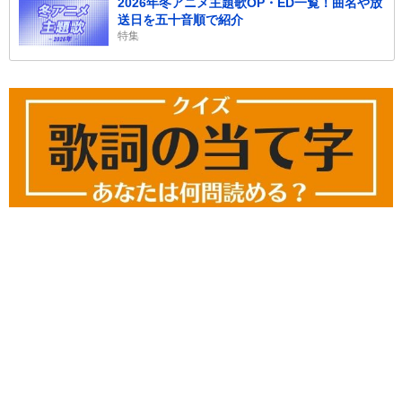
2026年冬アニメ主題歌OP・ED一覧！曲名や放
送日を五十音順で紹介
特集