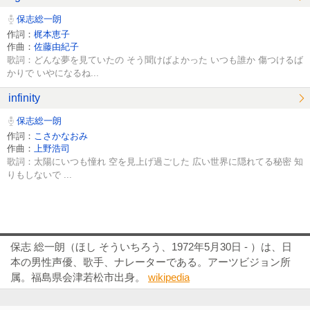
保志総一朗
作詞：
梶本恵子
作曲：
佐藤由紀子
歌詞：どんな夢を見ていたの そう聞けばよかった いつも誰か 傷つけるば
かりで いやになるね...
infinity
保志総一朗
作詞：
こさかなおみ
作曲：
上野浩司
歌詞：太陽にいつも憧れ 空を見上げ過ごした 広い世界に隠れてる秘密 知
りもしないで ...
保志 総一朗（ほし そういちろう、1972年5月30日 - ）は、日
本の男性声優、歌手、ナレーターである。アーツビジョン所
属。福島県会津若松市出身。
wikipedia