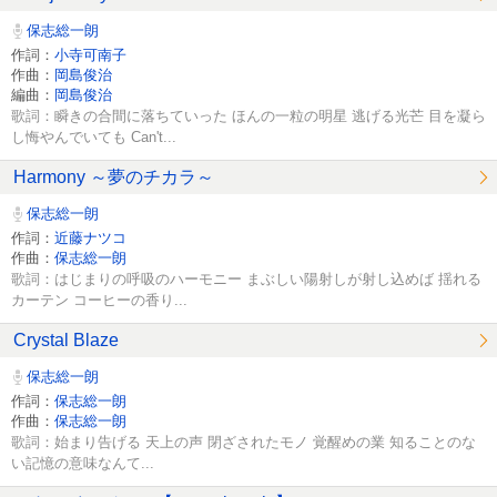
保志総一朗
作詞：
小寺可南子
作曲：
岡島俊治
編曲：
岡島俊治
歌詞：瞬きの合間に落ちていった ほんの一粒の明星 逃げる光芒 目を凝ら
し悔やんでいても Can't...
Harmony ～夢のチカラ～
保志総一朗
作詞：
近藤ナツコ
作曲：
保志総一朗
歌詞：はじまりの呼吸のハーモニー まぶしい陽射しが射し込めば 揺れる
カーテン コーヒーの香り...
Crystal Blaze
保志総一朗
作詞：
保志総一朗
作曲：
保志総一朗
歌詞：始まり告げる 天上の声 閉ざされたモノ 覚醒めの業 知ることのな
い記憶の意味なんて...