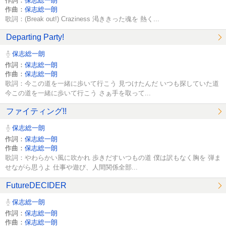
作詞：
保志総一朗
作曲：
保志総一朗
歌詞：(Break out!) Craziness 渇ききった魂を 熱く...
Departing Party!
保志総一朗
作詞：
保志総一朗
作曲：
保志総一朗
歌詞：今この道を一緒に歩いて行こう 見つけたんだ いつも探していた道
今この道を一緒に歩いて行こう さぁ手を取って...
ファイティング!!
保志総一朗
作詞：
保志総一朗
作曲：
保志総一朗
歌詞：やわらかい風に吹かれ 歩きだすいつもの道 僕は訳もなく胸を 弾ま
せながら思うよ 仕事や遊び、人間関係全部...
FutureDECIDER
保志総一朗
作詞：
保志総一朗
作曲：
保志総一朗