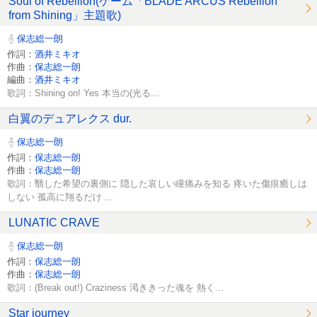
Soul of Rebellion(ゲーム「BLADE ARCUS Rebellion
from Shining」主題歌)
保志総一朗
作詞：
酒井ミキオ
作曲：
保志総一朗
編曲：
酒井ミキオ
歌詞：Shining on! Yes 本当の(光る...
白翼のデュアレクス dur.
保志総一朗
作詞：
保志総一朗
作曲：
保志総一朗
歌詞：翳した希望の裏側に 隠した哀しい瞳痛みを知る 疼いた傷痕癒しは
しない 孤高に翔るだけ ...
LUNATIC CRAVE
保志総一朗
作詞：
保志総一朗
作曲：
保志総一朗
歌詞：(Break out!) Craziness 渇ききった魂を 熱く...
Star journey