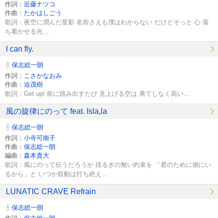
作詞：
近藤ナツコ
作曲：
たかはしごう
歌詞：夜空に潤んだ星影 名前さえも僕はわからない だけどそっと 心 落
ち着かせる光...
I can fly.
保志総一朗
作詞：
こさかなおみ
作曲：
迫茂樹
歌詞：Get up! 前に踏み出すたび 見上げる空は 果てしなく高い...
風の旋律にのって feat. Isla,la
保志総一朗
作詞：
小寺可南子
作曲：
保志総一朗
編曲：
森本貴大
歌詞：風にのって伝うだろうか 揺るぎの無い約束を 「君のために側にい
るから」と いつか鼓動は打ち絶え...
LUNATIC CRAVE Refrain
保志総一朗