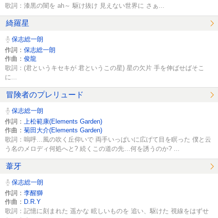
歌詞：漆黒の闇を ah～ 駆け抜け 見えない世界に さぁ...
綺羅星
保志総一朗
作詞：
保志総一朗
作曲：
俊龍
歌詞：(君というキセキが 君というこの星) 星の欠片 手を伸ばせばそこ
に...
冒険者のプレリュード
保志総一朗
作詞：
上松範康(Elements Garden)
作曲：
菊田大介(Elements Garden)
歌詞：嗚呼…風の吹く丘仰いで 両手いっぱいに広げて目を瞑った 僕と云
う名のメロディ何処へと? 続くこの道の先…何を誘うのか? ...
葦牙
保志総一朗
作詞：
李醒獅
作曲：
D.R.Y
歌詞：記憶に刻まれた 遥かな 眩しいものを 追い、駆けた 視線をはずせ