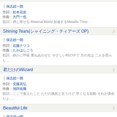
保志総一朗
作詞：
松本花奈
作曲：
大門一也
歌詞：押し寄せる Material World 加速するMetallic Time...
Shining Tears(シャイニング・ティアーズ OP)
保志総一朗
作詞：
近藤ナツコ
作曲：
たかはしごう
歌詞：静かに呼吸 重ねあわせた やさしい時の中で 月の光は 二人を照ら
し...
君だけのWizard
保志総一朗
作詞：
安藤高弘
作曲：
池田祐幾
歌詞：ここで逢えたこと ただの偶然と言うけど 早くなる鼓動 それが運命
だよ ...
Beautiful Life
保志総一朗