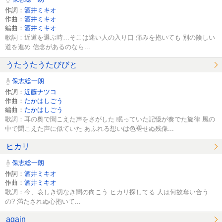
作詞：
酒井ミキオ
作曲：
酒井ミキオ
編曲：
酒井ミキオ
歌詞：近道を選ぶ時…そこは迷い人の入り口 痛みを抱いても 別の険しい
道を進め 信念があるのなら...
うたうたうたびびと
保志総一朗
作詞：
近藤ナツコ
作曲：
たかはしごう
編曲：
たかはしごう
歌詞：耳の奥で聞こえた声をさがした 眠っていた記憶が奏でた旋律 風の
中で聞こえた声に似ていた あふれる想いは色褪せぬ残像...
ヒカリ
保志総一朗
作詞：
酒井ミキオ
作曲：
酒井ミキオ
歌詞：今、哀しき切なき闇の向こう ヒカリ探してる 人は何故奪い合う
の? 満たされぬ心抱いて...
again