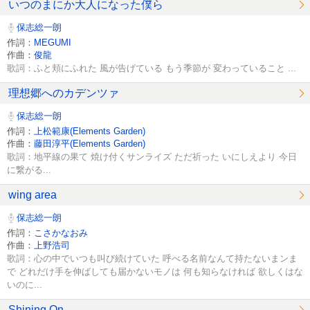
いつのまにか大人になった僕ら
保志総一朗
作詞：
MEGUMI
作曲：
俊龍
歌詞：ふと頬にふれた 風が告げている もう季節が 変わっていること ...
理想郷へのカデンツァ
保志総一朗
作詞：
上松範康(Elements Garden)
作曲：
藤田淳平(Elements Garden)
歌詞：地平線の果て 焼け付くサンライズ ただ祈った いにしえより 今日
に繋がる...
wing area
保志総一朗
作詞：
こさかなおみ
作曲：
上野浩司
歌詞：心の中でいつも叫び続けていた 呼べる名前なんて持たないまンま
で どれだけ手を伸ばしても届かないモノは 何も知らなければ 欲しくはな
いのに...
Shining On