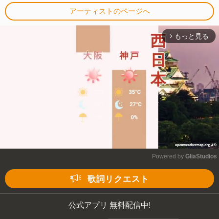
アーティストのページへ
もっと見る
arrow_forward_ios
Powered by 
GliaStudios
Mute
歌詞リクエスト
公式アプリ 無料配信中!