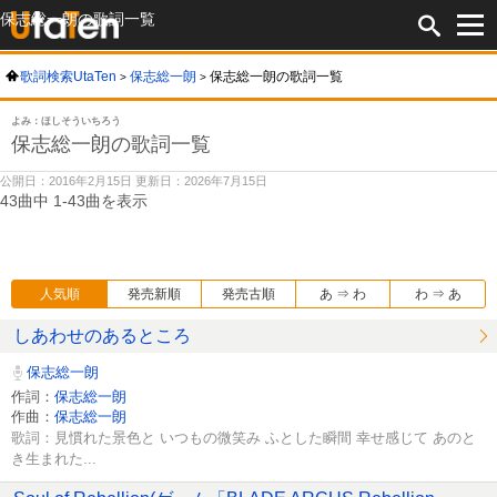
保志総一朗の歌詞一覧
歌詞検索UtaTen
保志総一朗
保志総一朗の歌詞一覧
よみ：ほしそういちろう
保志総一朗の歌詞一覧
公開日：2016年2月15日 更新日：2026年7月15日
43曲中 1-43曲を表示
人気順
発売新順
発売古順
あ ⇒ わ
わ ⇒ あ
しあわせのあるところ
保志総一朗
作詞：
保志総一朗
作曲：
保志総一朗
歌詞：見慣れた景色と いつもの微笑み ふとした瞬間 幸せ感じて あのと
き生まれた...