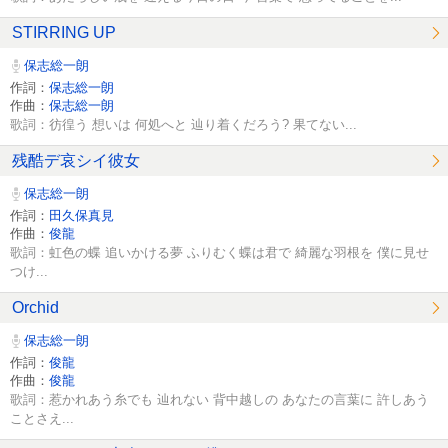
STIRRING UP
保志総一朗
作詞：
保志総一朗
作曲：
保志総一朗
歌詞：彷徨う 想いは 何処へと 辿り着くだろう? 果てない...
残酷デ哀シイ彼女
保志総一朗
作詞：
田久保真見
作曲：
俊龍
歌詞：虹色の蝶 追いかける夢 ふりむく蝶は君で 綺麗な羽根を 僕に見せ
つけ...
Orchid
保志総一朗
作詞：
俊龍
作曲：
俊龍
歌詞：惹かれあう糸でも 辿れない 背中越しの あなたの言葉に 許しあう
ことさえ...