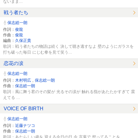
ないまま...
戦う者たち
保志総一朗
作詞：
俊龍
作曲：
俊龍
編曲：
久保正貴
歌詞：戦う者たちの物語は続く 決して聴き逃すなよ 壁のようにガラスを
打ち破った毎日 にじむ拳を見て笑う...
恋花の涙
保志総一朗
作詞：
木村明広
,
保志総一朗
作曲：
保志総一朗
歌詞：風に舞う君のその髪が 光るその涙が 触れる指があたたかすぎて 震
えてる ...
VOICE OF BIRTH
保志総一朗
作詞：
近藤ナツコ
作曲：
保志総一朗
歌詞：あたらしい歳を 迎える今日の日 今 言葉で 想ってることを...