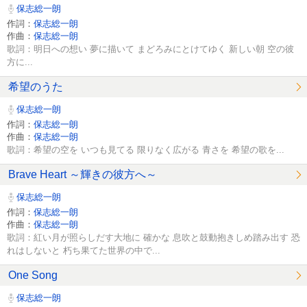
保志総一朗
作詞：
保志総一朗
作曲：
保志総一朗
歌詞：明日への想い 夢に描いて まどろみにとけてゆく 新しい朝 空の彼
方に...
希望のうた
保志総一朗
作詞：
保志総一朗
作曲：
保志総一朗
歌詞：希望の空を いつも見てる 限りなく広がる 青さを 希望の歌を...
Brave Heart ～輝きの彼方へ～
保志総一朗
作詞：
保志総一朗
作曲：
保志総一朗
歌詞：紅い月が照らしだす大地に 確かな 息吹と鼓動抱きしめ踏み出す 恐
れはしないと 朽ち果てた世界の中で...
One Song
保志総一朗