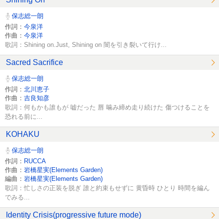
保志総一朗
作詞：
今泉洋
作曲：
今泉洋
歌詞：Shining on.Just, Shining on 闇を引き裂いて行け...
Sacred Sacrifice
保志総一朗
作詞：
北川恵子
作曲：
吉良知彦
歌詞：何もかも誰もが 嘘だった 唇 噛み締め走り続けた 傷つけることを
恐れる前に...
KOHAKU
保志総一朗
作詞：
RUCCA
作曲：
岩橋星実(Elements Garden)
編曲：
岩橋星実(Elements Garden)
歌詞：忙しさの正装を脱ぎ 誰と約束もせずに 黄昏時 ひとり 時間を編ん
でみる...
Identity Crisis(progressive future mode)