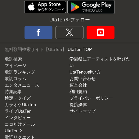
UtaTenをフォロー
無料歌詞検索サイト【UtaTen】
UtaTen TOP
歌詞検索
学園祭にアーティストを呼びた
マイページ
い
歌詞ランキング
UtaTenの使い方
歌詞コラム
お問い合わせ
エンタメニュース
運営会社
特集記事
利用規約
検定・クイズ
プライバシーポリシー
カラオケUtaTen
提携媒体
ライブUtaTen
サイトマップ
インタビュー
ココだけメール
UtaTen X
歌詞リクエスト