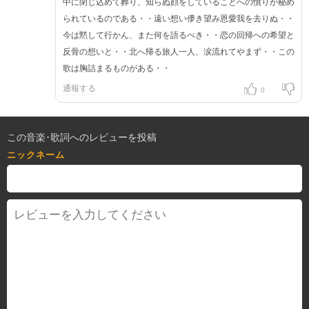
中に閉じ込めて葬り、知らぬ顔をしていることへの憤りが秘め
られているのである・・遠い想い儚き望み恩愛我を去りぬ・・
今は黙して行かん、また何を語るべき・・恋の回帰への希望と
反骨の想いと・・北へ帰る旅人一人、涙流れてやまず・・この
歌は胸詰まるものがある・・
通報する
0
この音楽･歌詞へのレビューを投稿
ニックネーム