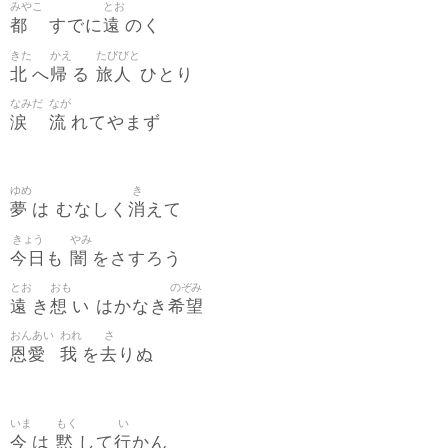
みやこ
とお
都
遠
すでに
のく
きた
かえ
たびびと
北
帰
旅人
へ
る
ひとり
なみだ
なが
涙
流
れてやまず
ゆめ
き
夢
消
は むなしく
えて
きょう
やみ
今日
闇
も
をさすろう
とお
おも
のぞみ
遠
想
希望
き
い はかなき
おんあい
われ
さ
恩愛
我
去
を
りぬ
いま
もく
い
今
黙
行
は
して
かん