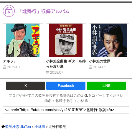
「北帰行」収録アルバム
アキラ3
小林旭全曲集 ギターを持
小林旭の世界
った渡り鳥
2019/01
2014/05
2018/07
X
Facebook
LINE
ブログやHPでこの歌詞を共有する場合はこのURLをコピーしてください
曲名：北帰行 歌手：小林旭
歌詞検索UtaTen
小林旭
北帰行歌詞