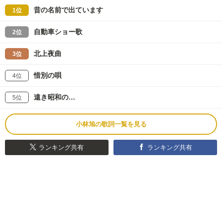
昔の名前で出ています
1位
自動車ショー歌
2位
北上夜曲
3位
惜別の唄
4位
遠き昭和の…
5位
小林旭の歌詞一覧を見る
ランキング共有
ランキング共有