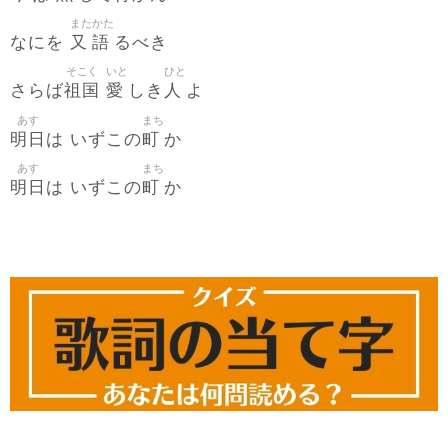
また
かた
又
語
なにを
るべき
そこく
いと
ひと
祖国
愛
人
さらば
しき
よ
あす
まち
明日
町
は いずこの
か
あす
まち
明日
町
は いずこの
か