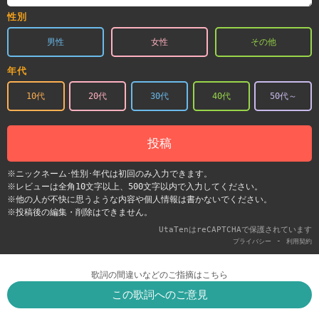
性別
男性
女性
その他
年代
10代
20代
30代
40代
50代～
投稿
※ニックネーム･性別･年代は初回のみ入力できます。
※レビューは全角10文字以上、500文字以内で入力してください。
※他の人が不快に思うような内容や個人情報は書かないでください。
※投稿後の編集・削除はできません。
UtaTenはreCAPTCHAで保護されています
-
プライバシー
利用契約
歌詞の間違いなどのご指摘はこちら
この歌詞へのご意見