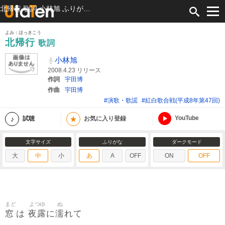
北帰行 歌詞 小林旭 ふりがな付
よみ：ほっきこう
北帰行
歌詞
小林旭
2008.4.23 リリース
作詞
宇田博
作曲
宇田博
#演歌・歌謡
#紅白歌合戦(平成8年第47回)
YouTube
★
試聴
お気に入り登録
文字サイズ
ふりがな
ダークモード
大
中
小
あ
A
OFF
ON
OFF
まど
よつゆ
ぬ
窓
夜露
濡
は
に
れて