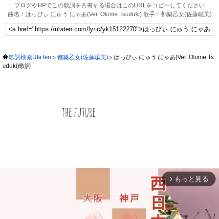
ブログやHPでこの歌詞を共有する場合はこのURLをコピーしてください
曲名：はっぴぃ にゅう にゃあ(Ver. Otome Tsuduki) 歌手：都築乙女(佐藤聡美)
歌詞検索UtaTen
都築乙女(佐藤聡美)
はっぴぃ にゅう にゃあ(Ver. Otome Ts
uduki)歌詞
もっと見る
arrow_forward_ios