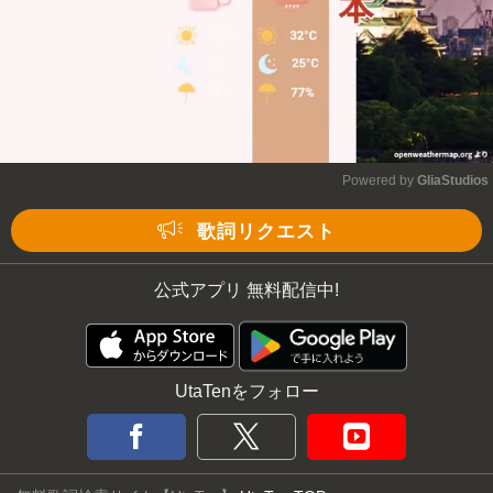
Powered by 
GliaStudios
Mute
歌詞リクエスト
公式アプリ 無料配信中!
UtaTenをフォロー