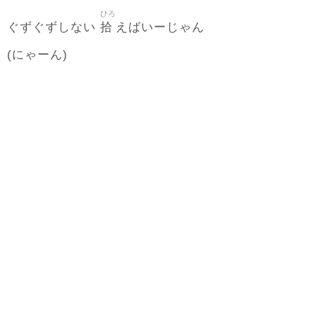
ひろ
拾
ぐずぐずしない
えばいーじゃん
(にゃーん)