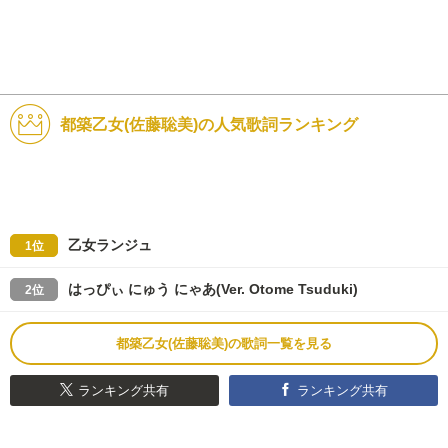
都築乙女(佐藤聡美)の人気歌詞ランキング
乙女ランジュ
1位
はっぴぃ にゅう にゃあ(Ver. Otome Tsuduki)
2位
都築乙女(佐藤聡美)の歌詞一覧を見る
ランキング共有
ランキング共有