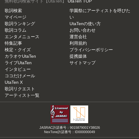
無料歌詞検索サイト【UtaTen】
UtaTen TOP
歌詞検索
学園祭にアーティストを呼びた
マイページ
い
歌詞ランキング
UtaTenの使い方
歌詞コラム
お問い合わせ
エンタメニュース
運営会社
特集記事
利用規約
検定・クイズ
プライバシーポリシー
カラオケUtaTen
提携媒体
ライブUtaTen
サイトマップ
インタビュー
ココだけメール
UtaTen X
歌詞リクエスト
アーティスト一覧
JASRAC許諾番号：9015879001Y38026
NexTone許諾番号：ID000000049