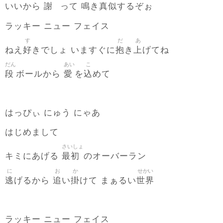
謝
鳴
真似
いいから
って
き
するぞぉ
ラッキー ニュー フェイス
す
だ
あ
好
抱
上
ねえ
きでしょ いますぐに
き
げてね
だん
あい
こ
段
愛
込
ボールから
を
めて
はっぴぃ にゅう にゃあ
はじめまして
さいしょ
最初
キミにあげる
のオーバーラン
に
お
か
せかい
逃
追
掛
世界
げるから
い
けて まぁるい
ラッキー ニュー フェイス