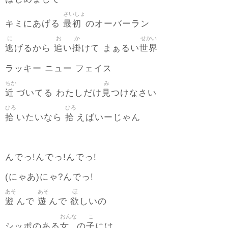
さいしょ
最初
キミにあげる
のオーバーラン
に
お
か
せかい
逃
追
掛
世界
げるから
い
けて まぁるい
ラッキー ニュー フェイス
ちか
み
近
見
づいてる わたしだけ
つけなさい
ひろ
ひろ
拾
拾
いたいなら
えばいーじゃん
んでっ!んでっ!んでっ!
(にゃあ)にゃ?んでっ!
あそ
あそ
ほ
遊
遊
欲
んで
んで
しいの
おんな
こ
女
子
シッポのある
の
には