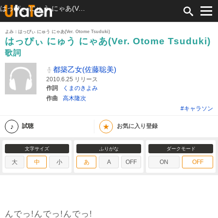
はっぴぃ にゅう にゃあ(Ver. Otome Tsuduki) 歌詞 都築乙女(佐藤聡美) ふりがな付
よみ：はっぴぃ にゅう にゃあ(Ver. Otome Tsuduki)
はっぴぃ にゅう にゃあ(Ver. Otome Tsuduki)
歌詞
都築乙女(佐藤聡美)
2010.6.25 リリース
作詞
くまのきよみ
作曲
高木隆次
#キャラソン
★
試聴
お気に入り登録
文字サイズ
ふりがな
ダークモード
大
中
小
あ
A
OFF
ON
OFF
んでっ!んでっ!んでっ!