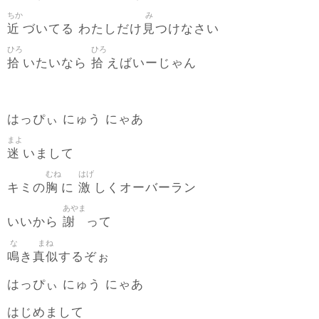
ちか
み
近
見
づいてる わたしだけ
つけなさい
ひろ
ひろ
拾
拾
いたいなら
えばいーじゃん
はっぴぃ にゅう にゃあ
まよ
迷
いまして
むね
はげ
胸
激
キミの
に
しくオーバーラン
あやま
謝
いいから
って
な
まね
鳴
真似
き
するぞぉ
はっぴぃ にゅう にゃあ
はじめまして