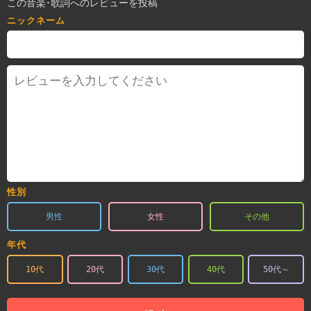
この音楽･歌詞へのレビューを投稿
ニックネーム
性別
男性
女性
その他
年代
10代
20代
30代
40代
50代～