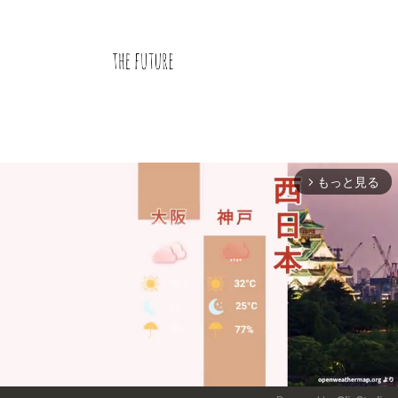
もっと見る
arrow_forward_ios