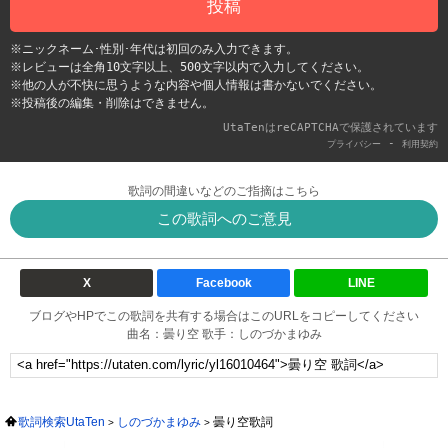
投稿
※ニックネーム･性別･年代は初回のみ入力できます。
※レビューは全角10文字以上、500文字以内で入力してください。
※他の人が不快に思うような内容や個人情報は書かないでください。
※投稿後の編集・削除はできません。
UtaTenはreCAPTCHAで保護されています
-
プライバシー
利用契約
歌詞の間違いなどのご指摘はこちら
この歌詞へのご意見
X
Facebook
LINE
ブログやHPでこの歌詞を共有する場合はこのURLをコピーしてください
曲名：曇り空 歌手：しのづかまゆみ
歌詞検索UtaTen
しのづかまゆみ
曇り空歌詞