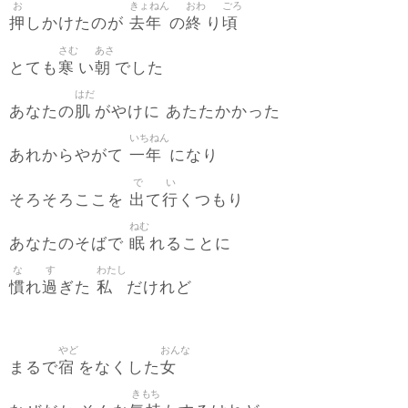
お
きょねん
おわ
ごろ
押
去年
終
頃
しかけたのが
の
り
さむ
あさ
寒
朝
とても
い
でした
はだ
肌
あなたの
がやけに あたたかかった
いちねん
一年
あれからやがて
になり
で
い
出
行
そろそろここを
て
くつもり
ねむ
眠
あなたのそばで
れることに
な
す
わたし
慣
過
私
れ
ぎた
だけれど
やど
おんな
宿
女
まるで
をなくした
きもち