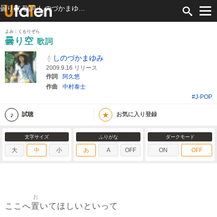
曇り空 歌詞 しのづかまゆみ ふりがな付
よみ：くもりぞら
曇り空
歌詞
しのづかまゆみ
2009.9.16 リリース
作詞
阿久悠
作曲
中村泰士
#J-POP
★
試聴
お気に入り登録
文字サイズ
ふりがな
ダークモード
大
中
小
あ
A
OFF
ON
OFF
お
置
ここへ
いてほしいといって