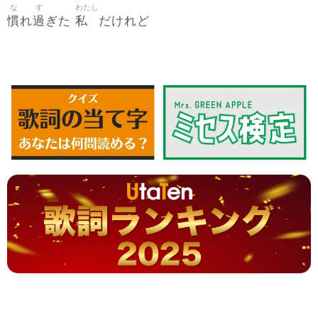
な
す
わたし
慣
過
私
れ
ぎた
だけれど