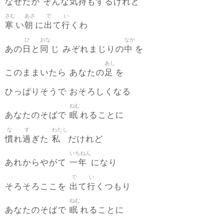
気持
なぜだか そんな
もするけれど
さむ
あさ
で
い
寒
朝
出
行
い
に
て
くわ
ひ
おな
なか
日
同
中
あの
と
じ みぞれまじりの
を
あし
足
このままいたら あなたの
を
ひっぱりそうで おそろしくなる
ねむ
眠
あなたのそばで
れることに
な
す
わたし
慣
過
私
れ
ぎた
だけれど
いちねん
一年
あれからやがて
になり
で
い
出
行
そろそろここを
て
くつもり
ねむ
眠
あなたのそばで
れることに