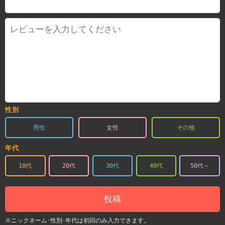
性別
男性
女性
その他
年代
10代
20代
30代
40代
50代～
投稿
※ニックネーム･性別･年代は初回のみ入力できます。