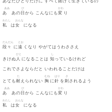
賭
生
あなたひとりだけに すべて
けて
きているの
ああ
ひ
かわ
あゝ
日
変
あの
から こんなにも
り
わたし
おんな
私
女
は
になる
だんだん
とお
段々
遠
に
くなり やがてはうわささえ
ひと
し
人
知
きけぬ
になることは
っているけれど
これでさよならだと いわれることだけは
た
むね
はり
さ
耐
胸
針
刺
とても
えられない
に
を
されるよう
ああ
ひ
かわ
あゝ
日
変
あの
から こんなにも
り
わたし
おんな
私
女
は
になる