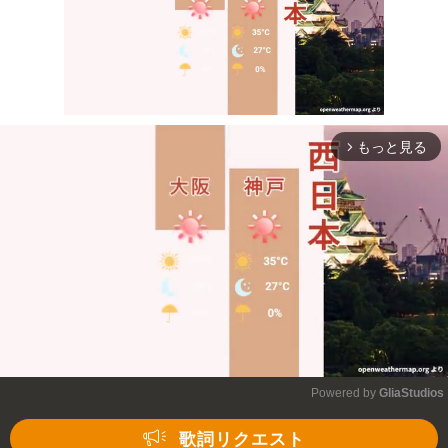
もっと見る
arrow_forward_ios
Mute
Powered by 
GliaStudios
Mute
歌詞リクエスト