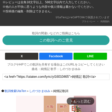
※レビューは全角10文字以上、500文字以内で入力してください。
※他の人が不快に思うような内容や個人情報は書かないでください。
※投稿後の編集・削除はできません。
UtaTenはreCAPTCHAで保護されています
-
プライバシー
利用契約
歌詞の間違いなどのご指摘はこちら
この歌詞へのご意見
X
Facebook
LINE
ブログやHPでこの歌詞を共有する場合はこのURLをコピーしてください
曲名：純情記 歌手：しのづかまゆみ
歌詞検索UtaTen
しのづかまゆみ
純情記歌詞
もっと読む
arrow_forward_ios