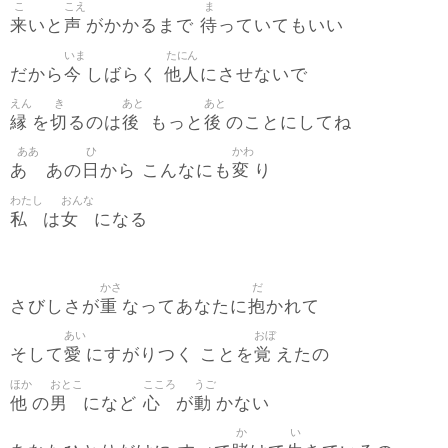
こ
こえ
ま
来
声
待
いと
がかかるまで
っていてもいい
いま
たにん
今
他人
だから
しばらく
にさせないで
えん
き
あと
あと
縁
切
後
後
を
るのは
もっと
のことにしてね
ああ
ひ
かわ
あゝ
日
変
あの
から こんなにも
り
わたし
おんな
私
女
は
になる
かさ
だ
重
抱
さびしさが
なってあなたに
かれて
あい
おぼ
愛
覚
そして
にすがりつく ことを
えたの
ほか
おとこ
こころ
うご
他
男
心
動
の
になど
が
かない
か
い