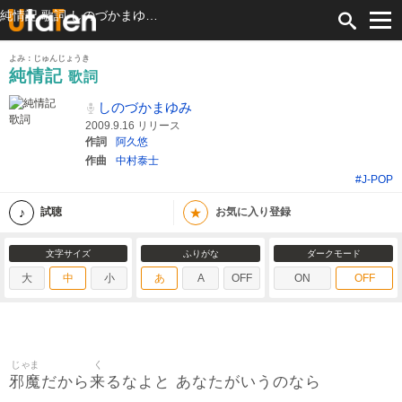
純情記 歌詞 しのづかまゆみ ふりがな付
よみ：じゅんじょうき
純情記
歌詞
しのづかまゆみ
2009.9.16 リリース
作詞
阿久悠
作曲
中村泰士
#J-POP
★
試聴
お気に入り登録
文字サイズ
ふりがな
ダークモード
大
中
小
あ
A
OFF
ON
OFF
じゃま
く
邪魔
来
だから
るなよと あなたがいうのなら