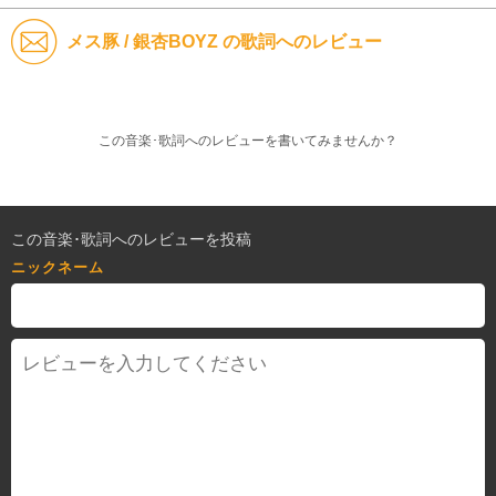
メス豚 / 銀杏BOYZ の歌詞へのレビュー
この音楽･歌詞へのレビューを書いてみませんか？
この音楽･歌詞へのレビューを投稿
ニックネーム