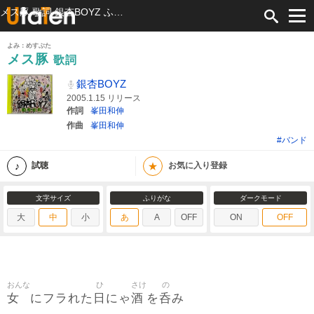
メス豚 歌詞 銀杏BOYZ ふりがな付
よみ：めすぶた
メス豚
歌詞
銀杏BOYZ
2005.1.15 リリース
作詞
峯田和伸
作曲
峯田和伸
#バンド
★
試聴
お気に入り登録
文字サイズ
ふりがな
ダークモード
大
中
小
あ
A
OFF
ON
OFF
おんな
ひ
さけ
の
女
日
酒
呑
にフラれた
にゃ
を
み