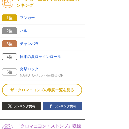
ンキング
フンカー
1位
ハル
2位
チャンバラ
3位
日本の夏ロックンロール
4位
突撃ロック
5位
NARUTO-ナルト-疾風伝 OP
ザ・クロマニヨンズの歌詞一覧を見る
ランキング共有
ランキング共有
「クロマニヨン・ストンプ」収録