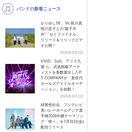
バンドの新着ニュース
K-POP
バンド
演歌・歌謡
洋楽
かりゆし58 、Vo.前川真
悟の息子との“親子共
VTuber
ディズニー
作”「セミファイナル」
リリース＆リリックビデ
オ公開！
2026年8月5日
ViViD、SuG、アリス九
號.ら、武道館級アーテ
ィストを多数輩出したP
S COMPANYが「新世代
ガールズアイドルオーデ
ィション」を始動！
2026年8月1日
緑黄色社会、フジテレビ
系バレーボールアジア選
手権2026中継テーマソン
グ「晴々」を7月31日(金)
配信リリース