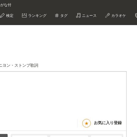
りがな付
検定
ランキング
タグ
ニュース
カラオケ
ニヨン・ストンプ歌詞
お気に入り登録
★