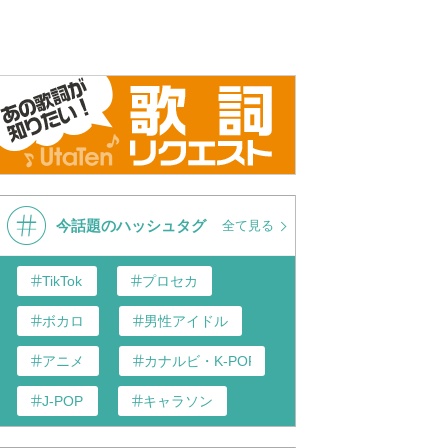
今話題のハッシュタグ
全て見る
TikTok
プロセカ
ボカロ
男性アイドル
アニメ
カナルビ・K-POP和訳
J-POP
キャラソン
あんスタ
歌い手