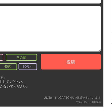
その他
投稿
40代
50代～
ます。
入力してください。
書かないでください。
UtaTenはreCAPTCHAで保護されています
-
プライバシー
利用契約