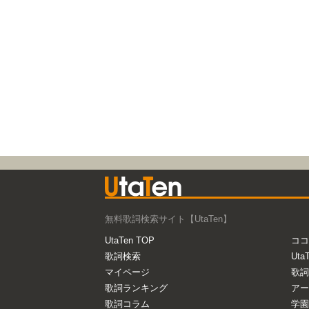
無料歌詞検索サイト【UtaTen】
UtaTen TOP
ココ
歌詞検索
Uta
マイページ
歌詞
歌詞ランキング
アー
歌詞コラム
学園