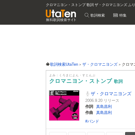
クロマニヨン・ストンプ 歌詞 ザ・クロマニヨンズ ふ
歌詞検索
特集
歌詞検索UtaTen
ザ・クロマニヨンズ
クロマ
よみ：くろまによん・すとんぷ
クロマニヨン・ストンプ
歌詞
ザ・クロマニヨンズ
2006.9.20 リリース
作詞
真島昌利
作曲
真島昌利
#バンド