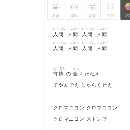
結
友情
感動
恋愛
元気
にんげん
にんげん
にんげん
にんげん
人間
人間
人間
人間
にんげん
にんげん
にんげん
にんげん
人間
人間
人間
人間
よいごし
かね
宵越
金
の
もたねえ
てやんでえ しゃらくせえ
クロマニヨン クロマニヨン
クロマニヨン ストンプ