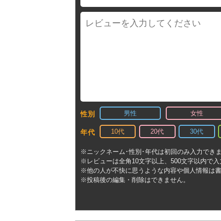
男性
女性
性別
10代
20代
30代
年代
※ニックネーム･性別･年代は初回のみ入力でき
※レビューは全角10文字以上、500文字以内で
※他の人が不快に思うような内容や個人情報は
※投稿後の編集・削除はできません。