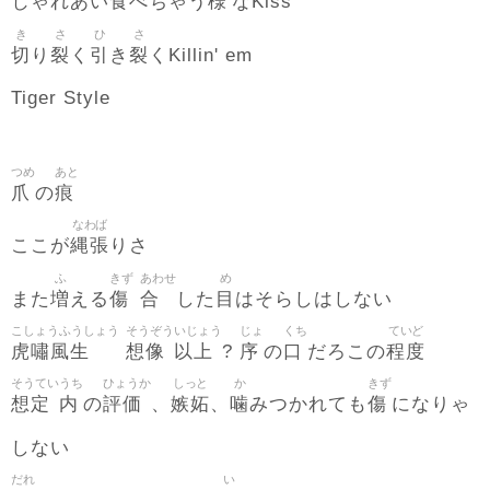
食
様
じゃれあい
べちゃう
なKiss
き
さ
ひ
さ
切
裂
引
裂
り
く
き
くKillin' em
Tiger Style
つめ
あと
爪
痕
の
なわば
縄張
ここが
りさ
ふ
きず
あわせ
め
増
傷
合
目
また
える
した
はそらしはしない
こしょうふうしょう
そうぞう
いじょう
じょ
くち
ていど
虎嘯風生
想像
以上
序
口
程度
?
の
だろこの
そうてい
うち
ひょうか
しっと
か
きず
想定
内
評価
嫉妬
噛
傷
の
、
、
みつかれても
になりゃ
しない
だれ
い