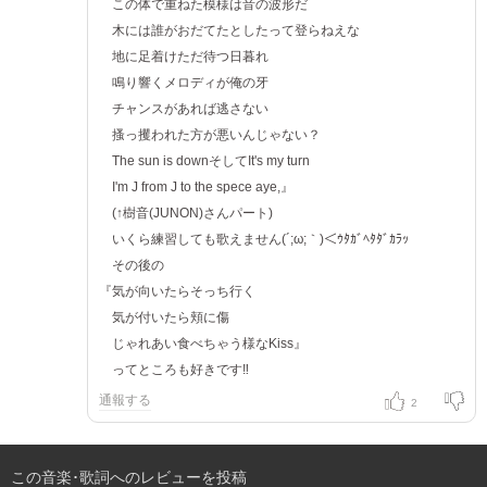
この体で重ねた模様は音の波形だ
木には誰がおだてたとしたって登らねえな
地に足着けただ待つ日暮れ
鳴り響くメロディが俺の牙
チャンスがあれば逃さない
搔っ攫われた方が悪いんじゃない？
The sun is downそしてIt's my turn
I'm J from J to the spece aye,』
(↑樹音(JUNON)さんパート)
いくら練習しても歌えません(´;ω;｀)＜ｳﾀｶﾞﾍﾀﾀﾞｶﾗｯ
その後の
『気が向いたらそっち行く
気が付いたら頬に傷
じゃれあい食べちゃう様なKiss』
ってところも好きです‼
通報する
2
この音楽･歌詞へのレビューを投稿