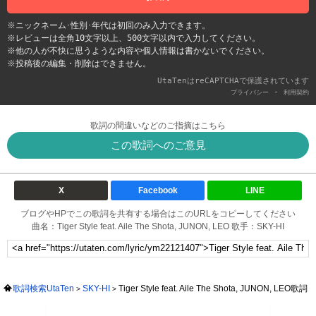
※ニックネーム･性別･年代は初回のみ入力できます。
※レビューは全角10文字以上、500文字以内で入力してください。
※他の人が不快に思うような内容や個人情報は書かないでください。
※投稿後の編集・削除はできません。
UtaTenはreCAPTCHAで保護されています
-
プライバシー
利用契約
歌詞の間違いなどのご指摘はこちら
この歌詞へのご意見
X
Facebook
LINE
ブログやHPでこの歌詞を共有する場合はこのURLをコピーしてください
曲名：Tiger Style feat. Aile The Shota, JUNON, LEO 歌手：SKY-HI
歌詞検索UtaTen
SKY-HI
Tiger Style feat. Aile The Shota, JUNON, LEO歌詞