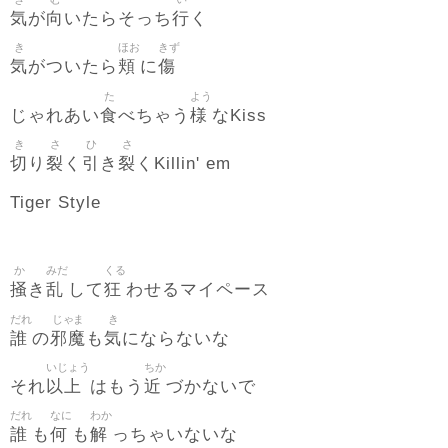
気
向
行
が
いたらそっち
く
き
ほお
きず
気
頬
傷
がついたら
に
た
よう
食
様
じゃれあい
べちゃう
なKiss
き
さ
ひ
さ
切
裂
引
裂
り
く
き
くKillin' em
Tiger Style
か
みだ
くる
掻
乱
狂
き
して
わせるマイペース
だれ
じゃま
き
誰
邪魔
気
の
も
にならないな
いじょう
ちか
以上
近
それ
はもう
づかないで
だれ
なに
わか
誰
何
解
も
も
っちゃいないな