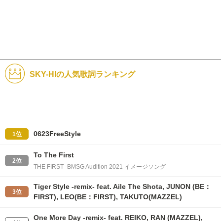
SKY-HIの人気歌詞ランキング
0623FreeStyle
1位
To The First
2位
THE FIRST -BMSG Audition 2021 イメージソング
Tiger Style -remix- feat. Aile The Shota, JUNON (BE：
3位
FIRST), LEO(BE：FIRST), TAKUTO(MAZZEL)
One More Day -remix- feat. REIKO, RAN (MAZZEL),