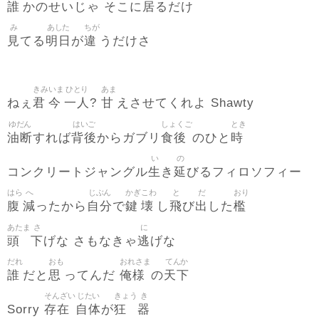
誰
居
かのせいじゃ そこに
るだけ
み
あした
ちが
見
明日
違
てる
が
うだけさ
きみ
いま
ひとり
あま
君
今
一人
甘
ねぇ
?
えさせてくれよ Shawty
ゆだん
はいご
しょくご
とき
油断
背後
食後
時
すれば
からガブリ
のひと
い
の
生
延
コンクリートジャングル
き
びるフィロソフィー
はら
へ
じぶん
かぎ
こわ
と
だ
おり
腹
減
自分
鍵
壊
飛
出
檻
ったから
で
し
び
した
あたま
さ
に
頭
下
逃
げな さもなきゃ
げな
だれ
おも
おれさま
てんか
誰
思
俺様
天下
だと
ってんだ
の
そんざい
じたい
きょう
き
存在
自体
狂
器
Sorry
が