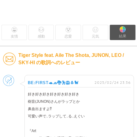
結果
友情
感動
恋愛
元気
Tiger Style feat. Aile The Shota, JUNON, LEO /
SKY-HI の歌詞へのレビュー
男性
2025/02/24 23:36
BE:FIRST🐢🧢🐉🕺🦁🐧🐩
好き好き好き好き好き好き好き
樹音(JUNON)さんがラップとか
鼻血出ますよ⁉
可愛い声で..ラップして..る..えぐい
『Art