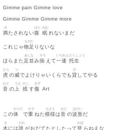
Gimme pain Gimme love
Gimme Gimme Gimme more
み
はら
ねむ
満
腹
眠
たされない
れないまだ
ものた
物足
これじゃ
りないな
あしな
そろ
いちれん
たくしょう
足並
揃
一連
托生
ほらまた
み
えて
とら
い
か
虎
威
貸
の
でよけりゃいくらでも
してやる
おと
うえ
のこ
きず
音
上
残
傷
の
す
Art
からだ
かさ
もよう
おと
はけい
体
重
模様
音
波形
この
で
ねた
は
の
だ
き
だれ
のぼ
木
誰
登
には
がおだてたとしたって
らねえな