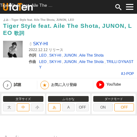
Tiger Style feat. Aile The Shota, JUNON, LEO 歌詞 SKY-HI ふりがな付
よみ：Tiger Style feat. Aile The Shota, JUNON, LEO
Tiger Style feat. Aile The Shota, JUNON, L
EO
歌詞
SKY-HI
2022.12.12 リリース
作詞
LEO
,
SKY-HI
,
JUNON
,
Aile The Shota
作曲
LEO
,
SKY-HI
,
JUNON
,
Aile The Shota
,
TRILLl DYNAST
Y
#J-POP
YouTube
★
試聴
お気に入り登録
文字サイズ
ふりがな
ダークモード
大
中
小
あ
A
OFF
ON
OFF
き
む
い