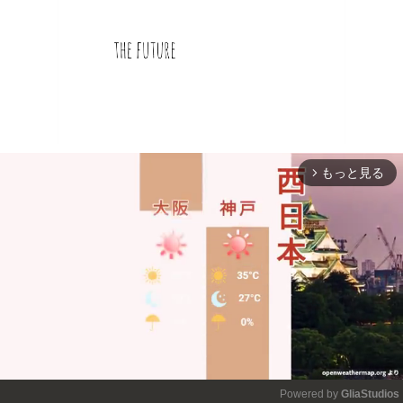
もっと見る
arrow_forward_ios
Powered by 
GliaStudios