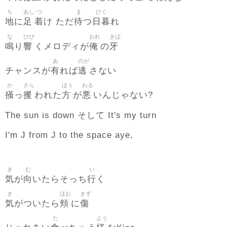
ち
あし
つ
ま
ひぐ
地
足
着
待
日暮
に
け ただ
つ
れ
な
ひび
おれ
きば
鳴
響
俺
牙
り
くメロディが
の
あ
のが
有
逃
チャンスが
れば
さない
か
さら
ほう
わる
掻
攫
方
悪
っ
われた
が
いんじゃない?
The sun is down そして It's my turn
I'm J from J to the space aye,
き
む
い
気
向
行
が
いたらそっち
く
き
ほお
きず
気
頬
傷
がついたら
に
た
よう