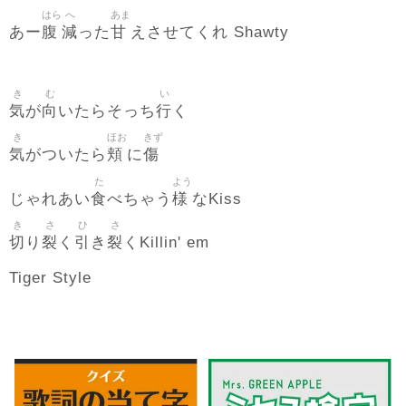
はら
へ
あま
腹
減
甘
あー
った
えさせてくれ Shawty
き
む
い
気
向
行
が
いたらそっち
く
き
ほお
きず
気
頬
傷
がついたら
に
た
よう
食
様
じゃれあい
べちゃう
なKiss
き
さ
ひ
さ
切
裂
引
裂
り
く
き
くKillin' em
Tiger Style