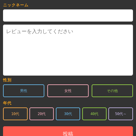
ニックネーム
性別
男性
女性
その他
年代
10代
20代
30代
40代
50代～
投稿