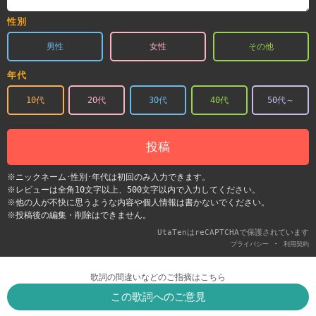
性別
男性
女性
その他
年代
10代
20代
30代
40代
50代～
投稿
※ニックネーム･性別･年代は初回のみ入力できます。
※レビューは全角10文字以上、500文字以内で入力してください。
※他の人が不快に思うような内容や個人情報は書かないでください。
※投稿後の編集・削除はできません。
UtaTenはreCAPTCHAで保護されています
-
プライバシー
利用契約
歌詞の間違いなどのご指摘はこちら
この歌詞へのご意見