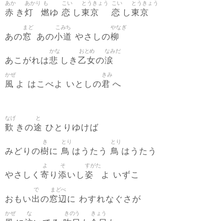
あか
あかり
も
こい
とうきょう
こい
とうきょう
赤
灯
燃
恋
東京
恋
東京
き
ゆ
し
し
まど
こみち
やなぎ
窓
小道
柳
あの
あの
やさしの
かな
おとめ
なみだ
悲
乙女
涙
あこがれは
しき
の
かぜ
きみ
風
君
よ はこべよ いとしの
へ
なげ
と
歎
途
きの
ひとりゆけば
き
とり
とり
樹
鳥
鳥
みどりの
に
はうたう
はうたう
よ
そ
すがた
寄
添
姿
やさしく
り
いし
よ いずこ
で
まどべ
出
窓辺
おもい
の
に わすれなぐさが
かぜ
な
きのう
きょう