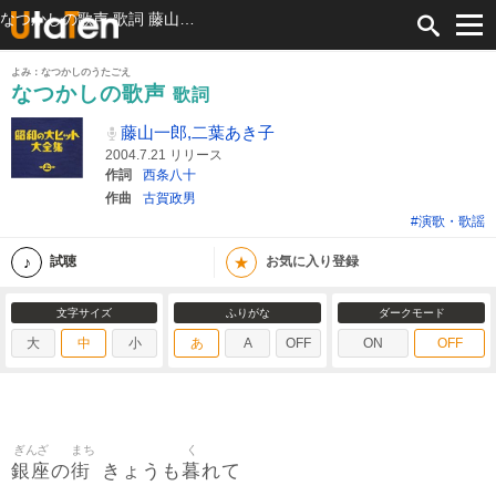
なつかしの歌声 歌詞 藤山一郎,二葉あき子 ふりがな付
よみ：なつかしのうたごえ
なつかしの歌声
歌詞
藤山一郎,二葉あき子
2004.7.21 リリース
作詞
西条八十
作曲
古賀政男
#演歌・歌謡
★
試聴
お気に入り登録
文字サイズ
ふりがな
ダークモード
大
中
小
あ
A
OFF
ON
OFF
ぎんざ
まち
く
銀座
街
暮
の
きょうも
れて