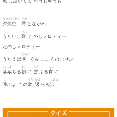
風
泣
昨日
今日
に
いてる
も
も
ゆうやけそら
きみ
夕焼空
君
とながめ
うた
歌
うたいし
たのしメロディー
たのしメロディー
なみだ
涙
うたえば
ぐみ こころはむせぶ
おちば
あさ
ゆき
よい
落葉
朝
雪
宵
ちる
に
ふる
に
よ
うた
かえ
なみだ
呼
歌
返
涙
ぶよ この
らぬ