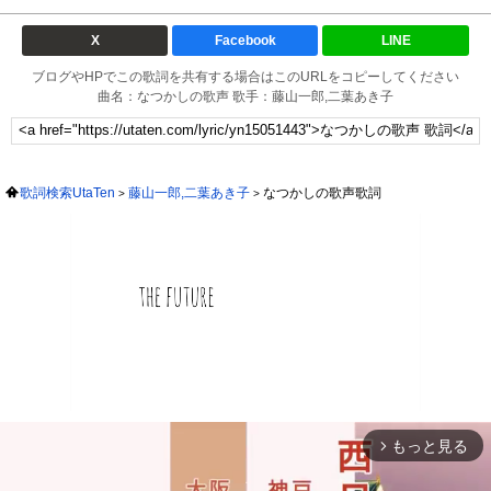
X
Facebook
LINE
ブログやHPでこの歌詞を共有する場合はこのURLをコピーしてください
曲名：なつかしの歌声 歌手：藤山一郎,二葉あき子
歌詞検索UtaTen
藤山一郎,二葉あき子
なつかしの歌声歌詞
もっと見る
arrow_forward_ios