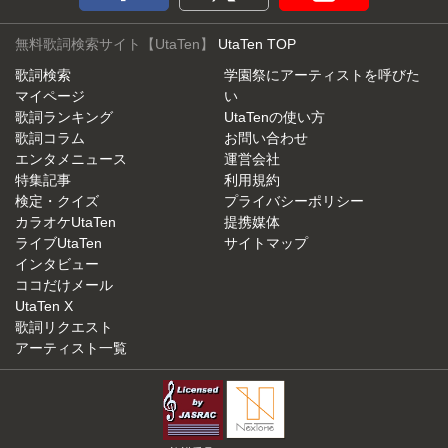
無料歌詞検索サイト【UtaTen】
UtaTen TOP
歌詞検索
学園祭にアーティストを呼びた
マイページ
い
歌詞ランキング
UtaTenの使い方
歌詞コラム
お問い合わせ
エンタメニュース
運営会社
特集記事
利用規約
検定・クイズ
プライバシーポリシー
カラオケUtaTen
提携媒体
ライブUtaTen
サイトマップ
インタビュー
ココだけメール
UtaTen X
歌詞リクエスト
アーティスト一覧