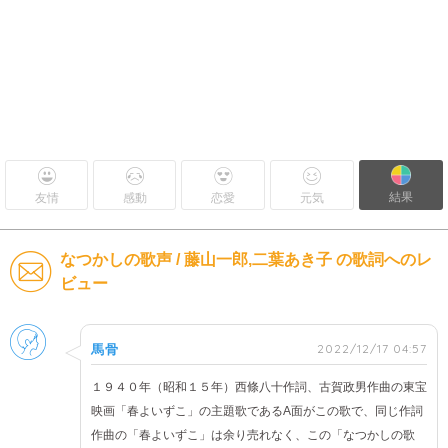
結果
友情
感動
恋愛
元気
なつかしの歌声 / 藤山一郎,二葉あき子 の歌詞へのレ
ビュー
男性
2022/12/17 04:57
馬骨
１９４０年（昭和１５年）西條八十作詞、古賀政男作曲の東宝
映画「春よいずこ」の主題歌であるA面がこの歌で、同じ作詞
作曲の「春よいずこ」は余り売れなく、この「なつかしの歌