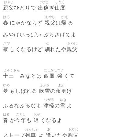
おやじ
でかせ
したく
親父
出稼
仕度
ひとりで
ぎ
はる
おやじ
かえ
春
親父
帰
にゃかならず
は
る
みやげいっぱい ぶらさげてよ
さび
な
おやじ
寂
馴
親父
しくなるけど
れたや
じゅうさん
にしかぜ
つよ
十三
西風
強
みなとは
くて
ゆめ
ふぶき
よふ
夢
吹雪
夜更
もしばれる
の
け
つがる
ゆき
津軽
雪
ふるなふるなよ
の
よ
はる
ことし
おそ
春
今年
遅
が
も
くなるよ
れっしゃ
あ
おやじ
列車
逢
親父
ストーブ
よ
いたや