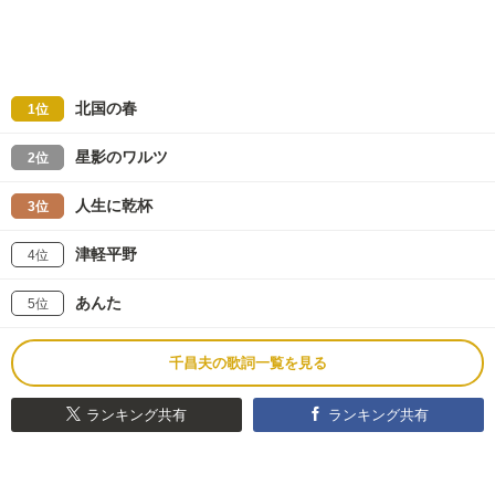
北国の春
1位
星影のワルツ
2位
人生に乾杯
3位
津軽平野
4位
あんた
5位
千昌夫の歌詞一覧を見る
ランキング共有
ランキング共有