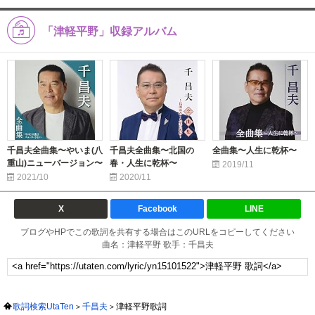
「津軽平野」収録アルバム
千昌夫全曲集〜やいま(八
千昌夫全曲集〜北国の
全曲集〜人生に乾杯〜
重山)ニューバージョン〜
春・人生に乾杯〜
2019/11
2021/10
2020/11
X
Facebook
LINE
ブログやHPでこの歌詞を共有する場合はこのURLをコピーしてください
曲名：津軽平野 歌手：千昌夫
歌詞検索UtaTen
千昌夫
津軽平野歌詞