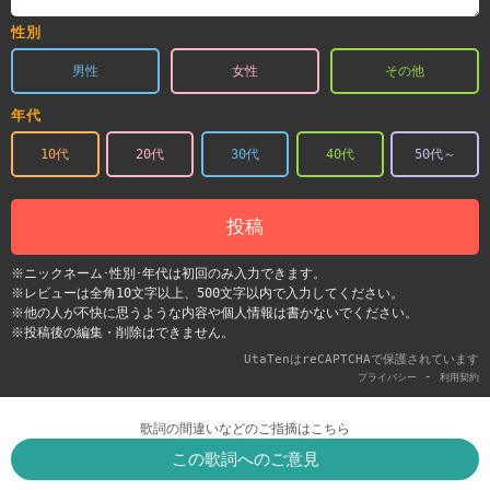
性別
男性
女性
その他
年代
10代
20代
30代
40代
50代～
投稿
※ニックネーム･性別･年代は初回のみ入力できます。
※レビューは全角10文字以上、500文字以内で入力してください。
※他の人が不快に思うような内容や個人情報は書かないでください。
※投稿後の編集・削除はできません。
UtaTenはreCAPTCHAで保護されています
-
プライバシー
利用契約
歌詞の間違いなどのご指摘はこちら
この歌詞へのご意見