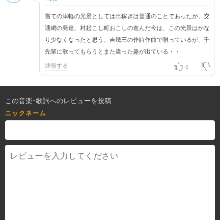
嘗ての津軽の光景としては出稼ぎは普通のことであったが、交
通網の発達、村起こし町おこしの進んだ今は、この光景はかな
り少なくなったと思う、吉幾三の作詩作曲で唄っているが、千
先輩に歌ってもらうとまた違った趣が出ている・・
通報する
0
この音楽･歌詞へのレビューを投稿
ニックネーム