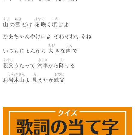
やま
ゆき
はな
さ
ころ
山
雪
花
咲
頃
の
どけ
く
はよ
かあちゃんやけによ そわそわするね
おお
こえ
大
声
いつもじょんがら
きな
で
おやじ
きしゃ
お
親父
汽車
降
うたって
から
りる
いわきさん
み
おやじ
岩木山
見
親父
お
よ
えたか