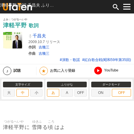
津軽平野 歌詞 千昌夫 ふりがな付
よみ：つがるへいや
津軽平野
歌詞
千昌夫
2009.10.7 リリース
作詞
吉幾三
作曲
吉幾三
#演歌・歌謡
#紅白歌合戦(昭和59年第35回)
YouTube
★
試聴
お気に入り登録
文字サイズ
ふりがな
ダークモード
大
中
小
あ
A
OFF
ON
OFF
つがるへいや
ゆきふ
ころ
津軽平野
雪降
頃
に
る
はよ