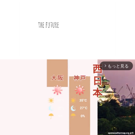
もっと見る
arrow_forward_ios