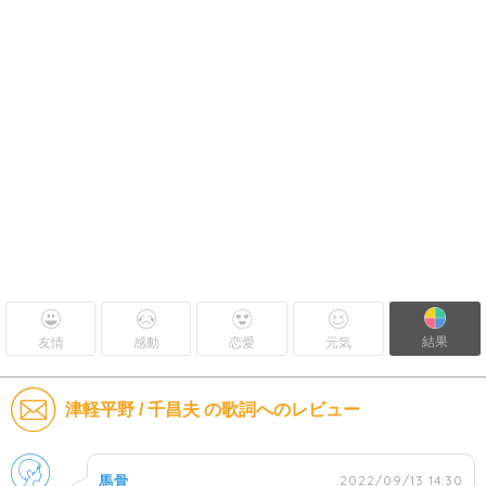
結果
友情
感動
恋愛
元気
津軽平野 / 千昌夫 の歌詞へのレビュー
男性
2022/09/13 14:30
馬骨