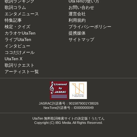
歌詞ランキング
UtaTenの使い方
歌詞コラム
お問い合わせ
エンタメニュース
運営会社
特集記事
利用規約
検定・クイズ
プライバシーポリシー
カラオケUtaTen
提携媒体
ライブUtaTen
サイトマップ
インタビュー
ココだけメール
UtaTen X
歌詞リクエスト
アーティスト一覧
JASRAC許諾番号：9015879001Y38026
NexTone許諾番号：ID000000049
UtaTen 無料歌詞検索サイトの決定版！うたてん
Copyright (C) IBG Media. All Rights Reserved.