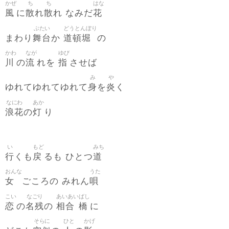
かぜ
ち
ち
はな
風
散
散
花
に
れ
れ なみだ
ぶたい
どうとんぼり
舞台
道頓堀
まわり
か
の
かわ
なが
ゆび
川
流
指
の
れを
させば
み
や
身
炎
ゆれてゆれてゆれて
を
く
なにわ
あか
浪花
灯
の
り
い
もど
みち
行
戻
道
くも
るも ひとつ
おんな
うた
女
唄
ごころの みれん
こい
なごり
あいあい
ばし
恋
名残
相合
橋
の
の
に
そらに
ひと
かげ