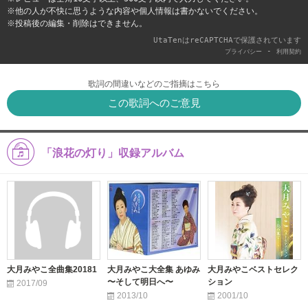
※他の人が不快に思うような内容や個人情報は書かないでください。
※投稿後の編集・削除はできません。
UtaTenはreCAPTCHAで保護されています
-
プライバシー
利用契約
歌詞の間違いなどのご指摘はこちら
この歌詞へのご意見
「浪花の灯り」収録アルバム
大月みやこ全曲集20181
大月みやこ大全集 あゆみ
大月みやこベストセレク
〜そして明日へ〜
ション
2017/09
2013/10
2001/10