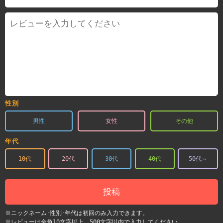
性別
男性
女性
その他
年代
10代
20代
30代
40代
50代～
投稿
※ニックネーム･性別･年代は初回のみ入力できます。
※レビューは全角10文字以上、500文字以内で入力してください。