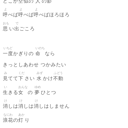
空似
人
影
どこか
の
の
よ
よ
よ
呼
呼
呼
べば
べば
べばほろほろ
おも
で
思
出
い
ごころ
いちど
いのち
一度
命
かぎりの
なら
きっとしあわせ つかみたい
み
くだ
みず
ふどう
見
下
水
不動
てて
さい
かけ
い
おんな
ゆめ
生
女
夢
きる
の
ひとつ
け
け
け
消
消
消
しは
しは
しはしません
なにわ
あか
浪花
灯
の
り