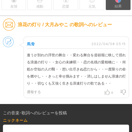
結果
友情
感動
恋愛
元気
浪花の灯り / 大月みやこ の歌詞へのレビュー
男性
2022/04/08 03:15
馬骨
逢うが別れの浮世の舞台・・変わる舞台を道頓堀に映して揺れ
る浪速の灯り・・女心の未練唄・・恋の名残の愛相橋に・・何
処か空似の人の翳・・想い出尽きぬ恋だから・・一度限りの命
を燃やし・・きっと幸せ掴みます・・消しはしません浪速の灯
り・・切なくも又強く生きる浪速灯りの歌である・・
通報する
0
この音楽･歌詞へのレビューを投稿
ニックネーム