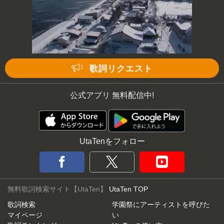
次の動画まで 3
キャンセル
歌詞リクエスト
公式アプリ 無料配信中!
UtaTenをフォロー
無料歌詞検索サイト【UtaTen】
UtaTen TOP
歌詞検索
学園祭にアーティストを呼びた
マイページ
い