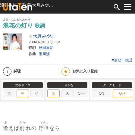
浪花の灯り 歌詞 大月みやこ ふりがな付
よみ：なにわのあかり
浪花の灯り
歌詞
大月みやこ
2004.6.20 リリース
作詞
秋田泰治
作曲
聖川湧
#演歌・歌謡
★
試聴
お気に入り登録
文字サイズ
ふりがな
ダークモード
大
中
小
あ
A
OFF
ON
OFF
あ
わか
うきよ
逢
別
浮世
えば
れの
なら