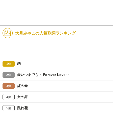
大月みやこの人気歌詞ランキング
恋
1位
愛いつまでも ～Forever Love～
2位
紅の傘
3位
女の舞
4位
乱れ花
5位