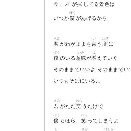
今
君
探
景色
、
が
してる
は
ぼく
僕
いつか
があげるから
きみ
い
たび
君
言
度
がわがままを
う
に
ぼく
いみ
ふ
僕
意味
増
のいる
が
えていく
そのままでいいよ そのままでい
いつもそばにいるよ
きみ
わら
君
笑
がただ
うだけで
ぼく
わら
僕
笑
もほら、
ってしまうよ
し
さが
けしき