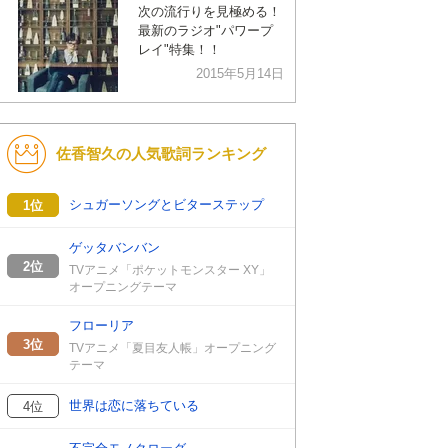
次の流行りを見極める！
最新のラジオ"パワープ
レイ"特集！！
2015年5月14日
佐香智久の人気歌詞ランキング
シュガーソングとビターステップ
1位
ゲッタバンバン
2位
TVアニメ「ポケットモンスター XY」
オープニングテーマ
フローリア
3位
TVアニメ「夏目友人帳」オープニング
テーマ
世界は恋に落ちている
4位