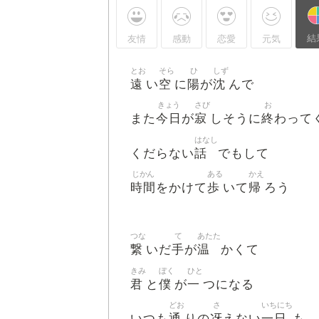
結
友情
感動
恋愛
元気
とお
そら
ひ
しず
遠
空
陽
沈
い
に
が
んで
きょう
さび
お
今日
寂
終
また
が
しそうに
わって
はなし
話
くだらない
でもして
じかん
ある
かえ
時間
歩
帰
をかけて
いて
ろう
つな
て
あたた
繋
手
温
いだ
が
かくて
きみ
ぼく
ひと
君
僕
一
と
が
つになる
どお
さ
いちにち
通
冴
一日
いつも
りの
えない
も