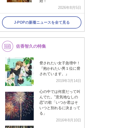
始！
2026年8月5日
J-POPの新着ニュースを全て見る
佐香智久の特集
脅されたい女子急増中！
『抱かれたい男１位に脅
されています。』
2019年3月14日
心の中では何度だって叫
んでた。"意気地なしの
恋"の歌「いつか君はそ
いつと別れるに決まって
る」
2016年8月10日