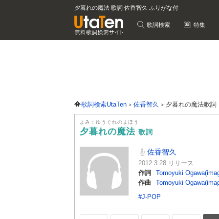
夕暮れの魔法 歌詞 佐香智久 ふりがな付
歌詞検索
特集
歌詞検索UtaTen
佐香智久
夕暮れの魔法歌詞
よみ：ゆうぐれのまほう
夕暮れの魔法
歌詞
佐香智久
2012.3.28 リリース
作詞
Tomoyuki Ogawa(imag
作曲
Tomoyuki Ogawa(imag
#J-POP