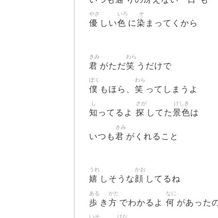
やさ
いろ
そ
優
色
染
しい
に
まってくから
きみ
わら
君
笑
がただ
うだけで
ぼく
わら
僕
笑
もほら、
ってしまうよ
し
さが
けしき
知
探
景色
ってるよ
してた
は
きみ
君
いつも
がくれること
うれ
かお
嬉
顔
しそうな
してるね
ある
かた
なに
歩
方
何
き
でわかるよ
があったの
いそ
はな