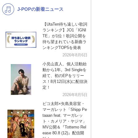
J-POPの新着ニュース
K-POP
演歌・歌謡
バンド
洋楽
【UtaTen待ち遠しい歌詞
ランキング】JO1「IGNI
VTuber
ディズニー
TE」が1位！歌詞公開を
待ち望まれている新曲ラ
ンキングTOP5を発表
2026年8月6日
小見山直人、個人活動始
動から1年。3rd Singleを
経て、初のEPをリリー
ス！8月12日(水)に配信決
定！
2026年8月5日
ピコ太郎×矢島美容室・
マーガレット「Shipp Pe
taaan feat. マーガレッ
ト・カメリア・ヤジマ」
MV公開＆『Tottemo Rel
ease 80.8 (12)』配信開