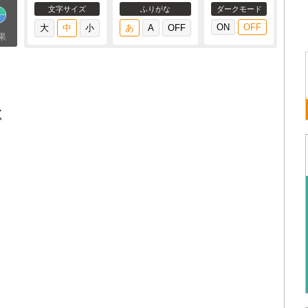
文字サイズ
ふりがな
ダークモード
果
く