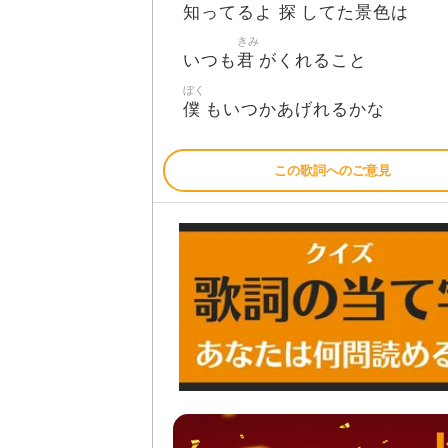
知
探
景色
ってるよ
してた
は
きみ
君
いつも
がくれること
ぼく
僕
もいつかあげれるかな
この歌詞へのご意見