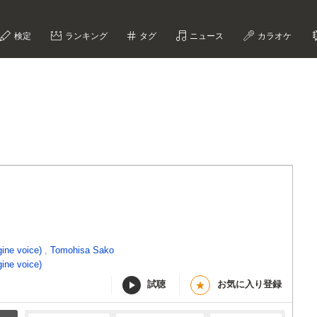
検定
ランキング
タグ
ニュース
カラオケ
ine voice)
,
Tomohisa Sako
ine voice)
試聴
お気に入り登録
★