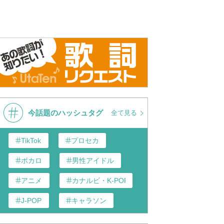
今話題のハッシュタグ
全て見る
TikTok
プロセカ
ボカロ
男性アイドル
アニメ
カナルビ・K-POP和訳
J-POP
キャラソン
あんスタ
歌い手