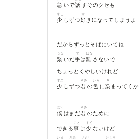
急
話
いで
すそのクセも
すこ
す
少
好
しずつ
きになってしまうよ
だからずっとそばにいてね
つな
て
はな
繋
手
離
いだ
は
さないで
ちょっとくやしいけれど
すこ
きみ
いろ
そ
少
君
色
染
しずつ
の
に
まってくか
ぼく
きみ
僕
君
はまだ
のために
こと
すく
事
少
できる
は
ないけど
いま
きみ
さが
けしき