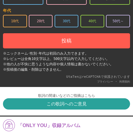
年代
10代
20代
30代
40代
50代～
投稿
※ニックネーム･性別･年代は初回のみ入力できます。
※レビューは全角10文字以上、500文字以内で入力してください。
※他の人が不快に思うような内容や個人情報は書かないでください。
※投稿後の編集・削除はできません。
UtaTenはreCAPTCHAで保護されています
-
プライバシー
利用契約
歌詞の間違いなどのご指摘はこちら
この歌詞へのご意見
「ONLY YOU」収録アルバム