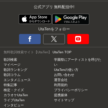
公式アプリ 無料配信中!
UtaTenをフォロー
無料歌詞検索サイト【UtaTen】
UtaTen TOP
歌詞検索
学園祭にアーティストを呼びた
マイページ
い
歌詞ランキング
UtaTenの使い方
歌詞コラム
お問い合わせ
エンタメニュース
運営会社
特集記事
利用規約
検定・クイズ
プライバシーポリシー
カラオケUtaTen
提携媒体
ライブUtaTen
サイトマップ
インタビュー