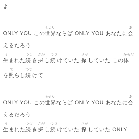
よ
せかい
あ
世界
会
ONLY YOU この
ならば ONLY YOU あなたに
えるだろう
う
つづ
さが
つづ
さが
からだ
生
続
探
続
探
体
まれた
き
し
けていた
していた この
て
つづ
照
続
を
らし
けて
せかい
あ
世界
会
ONLY YOU この
ならば ONLY YOU あなたに
えるだろう
う
つづ
さが
つづ
さが
生
続
探
続
探
まれた
き
し
けていた
していた ONLY