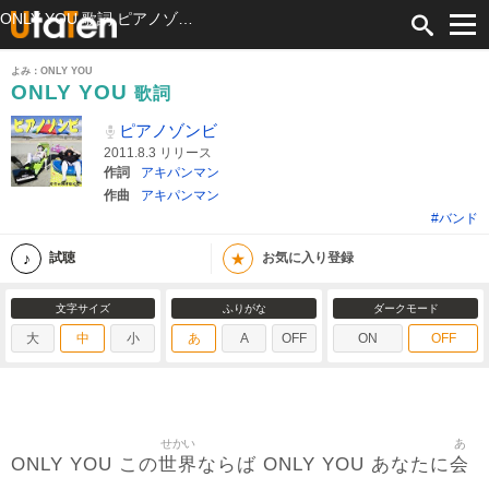
ONLY YOU 歌詞 ピアノゾンビ ふりがな付
よみ：ONLY YOU
ONLY YOU
歌詞
ピアノゾンビ
2011.8.3 リリース
作詞
アキパンマン
作曲
アキパンマン
#バンド
★
試聴
お気に入り登録
文字サイズ
ふりがな
ダークモード
大
中
小
あ
A
OFF
ON
OFF
せかい
あ
世界
会
ONLY YOU この
ならば ONLY YOU あなたに