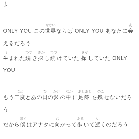
よ
せかい
あ
世界
会
ONLY YOU この
ならば ONLY YOU あなたに
えるだろう
う
つづ
さが
つづ
さが
生
続
探
続
探
まれた
き
し
けていた
していた ONLY
YOU
にど
ひ
かげ
なか
あしあと
のこ
二度
日
影
中
足跡
残
もう
とあの
の
の
に
を
せないだろ
う
ぼく
む
ある
い
僕
向
歩
逝
だから
はアナタに
かって
いて
くのだろう