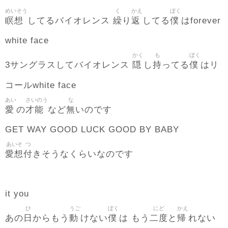
めいそう
く
かえ
ぼく
瞑想
繰
返
僕
してるバイオレンス
り
してる
はforever
white face
かく
も
ぼく
隠
持
僕
3サングラスしてバイオレンス
し
ってる
はリ
コールwhite face
あい
さいのう
な
愛
才能
無
の
など
いのです
GET WAY GOOD LUCK GOOD BY BABY
あいそ
つ
愛想
付
きそうなくらいなのです
it you
ひ
うご
ぼく
にど
かえ
日
動
僕
二度
帰
あの
からもう
けない
は もう
と
れない