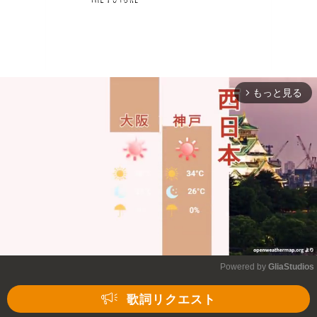
もっと見る
arrow_forward_ios
Powered by 
GliaStudios
Mute
歌詞リクエスト