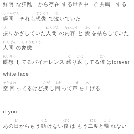
鮮明
狂乱
存在
世界中
共鳴
な
から
する
で
する
しゅんかん
そうぞう
な
瞬間
想像
泣
それも
で
いていた
ふ
にんげん
ないよう
あい
か
振
人間
内容
愛
枯
りかざしていた
の
と
を
らしていた
にんげん
しょうちょう
人間
象徴
の
めいそう
く
かえ
ぼく
瞑想
繰
返
僕
してるバイオレンス
り
してる
はforever
white face
そら
まわ
さが
まわ
こえ
あ
空
回
捜
回
声
上
ってるけど
し
って
を
げる
it you
ひ
うご
ぼく
にど
かえ
日
動
僕
二度
帰
あの
からもう
けない
は もう
と
れない