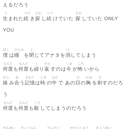
えるだろう
う
つづ
さが
つづ
さが
生
続
探
続
探
まれた
き
し
けていた
していた ONLY
YOU
ぼく
ひとみ
と
け
僕
瞳
閉
消
は
を
じてアナタを
してしまう
なんど
なんど
く
かえ
いま
こわ
何度
何度
繰
返
今
怖
も
も
り
すのは
が
いから
から
あ
きおく
とき
なか
ひ
むね
さ
絡
合
記憶
時
中
日
胸
刺
み
う
は
の
で あの
の
を
すのだろ
う
なんど
なんど
ころ
何度
何度
殺
も
も
してしまうのだろう
せんめい
きょうらん
そんざい
せかいじゅう
きょうめい