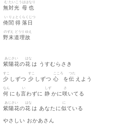
む
たいこう
はは
なり
無
対光
母
也
い
りょ
とく
らくじつ
倚
閭
得
落日
のずえ
どうり
ゆえ
野末
道理
故
あじさい
はな
紫陽花
花
の
は うすむらさき
すこ
すこ
こころ
つた
少
少
心
伝
しずつ
しずつ
を
えよう
なん
い
しず
さ
何
言
静
咲
にも
わずに
かに
いてる
あじさい
はな
に
紫陽花
花
似
の
は あなたに
ている
やさしい おかあさん