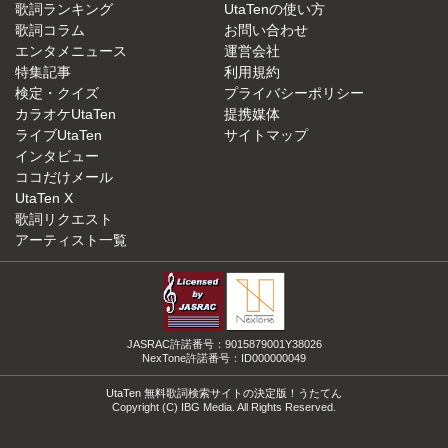
歌詞ランキング
UtaTenの使い方
歌詞コラム
お問い合わせ
エンタメニュース
運営会社
特集記事
利用規約
検定・クイズ
プライバシーポリシー
カラオケUtaTen
提携媒体
ライブUtaTen
サイトマップ
インタビュー
ココだけメール
UtaTen X
歌詞リクエスト
アーティスト一覧
JASRAC許諾番号：9015879001Y38026
NexTone許諾番号：ID000000049
UtaTen 無料歌詞検索サイトの決定版！うたてん
Copyright (C) IBG Media. All Rights Reserved.