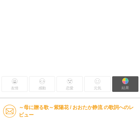
結果
友情
感動
恋愛
元気
～母に贈る歌～紫陽花 / おおたか静流 の歌詞へのレ
ビュー