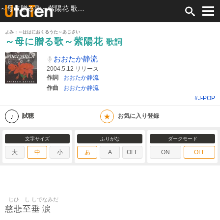
～母に贈る歌～紫陽花 歌詞 おおたか静流 ふりがな付
よみ：～ははにおくるうた～あじさい
～母に贈る歌～紫陽花
歌詞
おおたか静流
2004.5.12 リリース
作詞
おおたか静流
作曲
おおたか静流
#J-POP
★
試聴
お気に入り登録
文字サイズ
ふりがな
ダークモード
大
中
小
あ
A
OFF
ON
OFF
じひ
し
しで
なみだ
慈悲
至
垂
涙