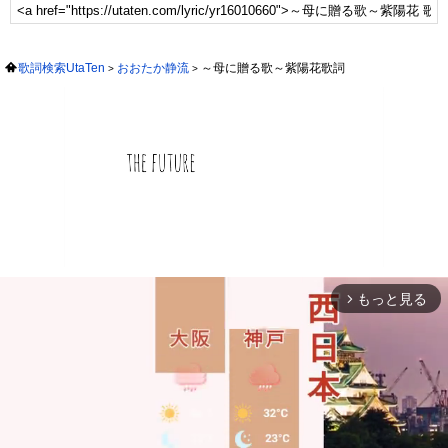
歌詞検索UtaTen
おおたか静流
～母に贈る歌～紫陽花歌詞
もっと見る
arrow_forward_ios