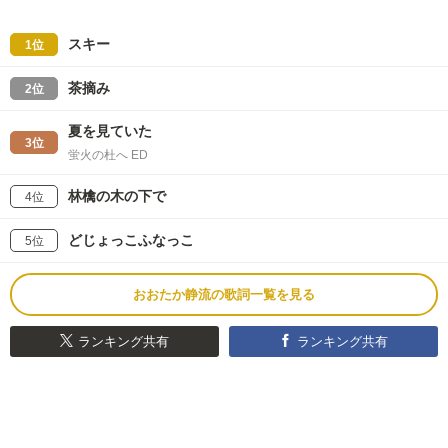
スキー
1位
茶摘み
2位
夏を見ていた
3位
蛍火の杜へ ED
林檎の木の下で
4位
どじょっこふなっこ
5位
おおたか静流の歌詞一覧を見る
ランキング共有
ランキング共有