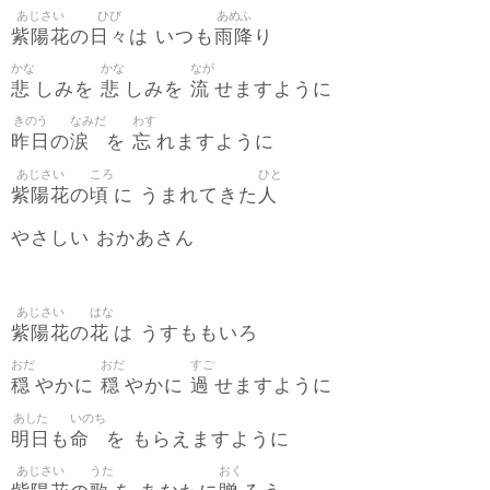
あじさい
ひび
あめふ
紫陽花
日々
雨降
の
は いつも
り
かな
かな
なが
悲
悲
流
しみを
しみを
せますように
きのう
なみだ
わす
昨日
涙
忘
の
を
れますように
あじさい
ころ
ひと
紫陽花
頃
人
の
に うまれてきた
やさしい おかあさん
あじさい
はな
紫陽花
花
の
は うすももいろ
おだ
おだ
すご
穏
穏
過
やかに
やかに
せますように
あした
いのち
明日
命
も
を もらえますように
あじさい
うた
おく