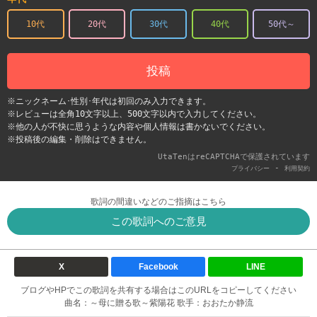
10代
20代
30代
40代
50代～
投稿
※ニックネーム･性別･年代は初回のみ入力できます。
※レビューは全角10文字以上、500文字以内で入力してください。
※他の人が不快に思うような内容や個人情報は書かないでください。
※投稿後の編集・削除はできません。
UtaTenはreCAPTCHAで保護されています
-
プライバシー
利用契約
歌詞の間違いなどのご指摘はこちら
この歌詞へのご意見
X
Facebook
LINE
ブログやHPでこの歌詞を共有する場合はこのURLをコピーしてください
曲名：～母に贈る歌～紫陽花 歌手：おおたか静流