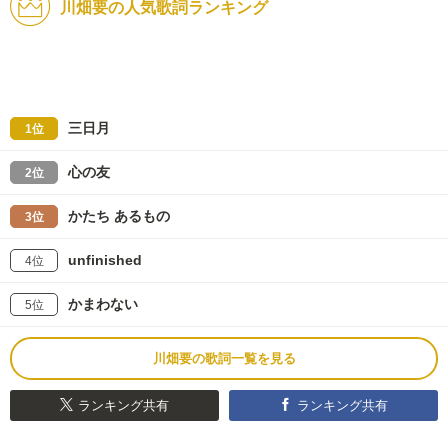
川畑要の人気歌詞ランキング
三日月
1位
心の友
2位
かたち あるもの
3位
unfinished
4位
かまわない
5位
川畑要の歌詞一覧を見る
ランキング共有
ランキング共有