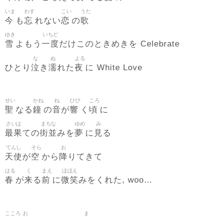
いま
わす
こい
うた
今
忘
恋
歌
も
れない
の
ゆき
いちど
雪
一度
よもう
だけこのときめきを Celebrate
な
ぬ
よる
泣
濡
夜
ひとり
き
れた
に White Love
せい
かね
ね
ひび
ころ
聖
鐘
音
響
頃
なる
の
が
く
に
さいは
まちな
ゆめ
み
最果
街並
夢
見
ての
みを
に
る
てんし
そら
お
天使
空
降
が
から
りてきて
はる
く
まえ
ほほえ
春
来
前
微笑
が
る
に
みをくれた, woo…
こころ
お
ま