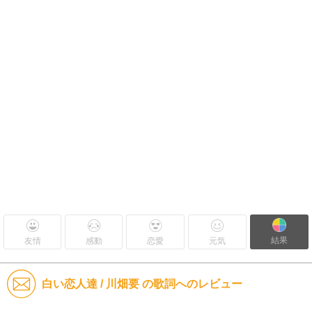
結果
友情
感動
恋愛
元気
白い恋人達 / 川畑要 の歌詞へのレビュー