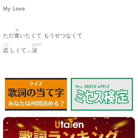
My Love
あ
逢
ただ
いたくて もうせつなくて
こい
なみだ
恋
涙
しくて…