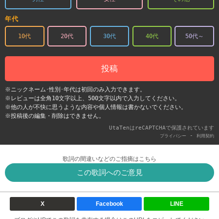
年代
10代
20代
30代
40代
50代～
投稿
※ニックネーム･性別･年代は初回のみ入力できます。
※レビューは全角10文字以上、500文字以内で入力してください。
※他の人が不快に思うような内容や個人情報は書かないでください。
※投稿後の編集・削除はできません。
UtaTenはreCAPTCHAで保護されています
-
プライバシー
利用契約
歌詞の間違いなどのご指摘はこちら
この歌詞へのご意見
X
Facebook
LINE