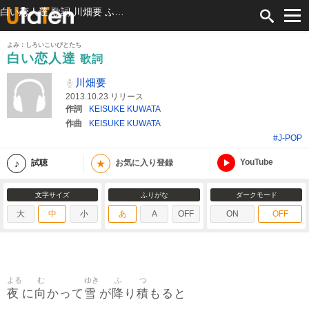
白い恋人達 歌詞 川畑要 ふりがな付
よみ：しろいこいびとたち
白い恋人達
歌詞
川畑要
2013.10.23 リリース
作詞
KEISUKE KUWATA
作曲
KEISUKE KUWATA
#J-POP
YouTube
★
試聴
お気に入り登録
文字サイズ
ふりがな
ダークモード
大
中
小
あ
A
OFF
ON
OFF
よる
む
ゆき
ふ
つ
夜
向
雪
降
積
に
かって
が
り
もると