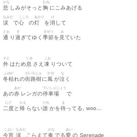
かな
むね
悲
胸
しみがそっと
にこみあげる
なみだ
こころ
あかり
け
涙
心
灯
消
で
の
を
して
とお
す
きせつ
み
通
過
季節
見
り
ぎてゆく
を
ていた
そと
いき
こお
外
息
凍
はため
さえ
りついて
ふゆが
がいろじゅ
かぜ
な
冬枯
街路樹
風
泣
れの
に
が
く
あか
ていしゃじょう
赤
停車場
あの
レンガの
で
にど
かえ
だれ
ま
二度
帰
誰
待
と
らない
かを
ってる, woo…
こよい
なみだ
かな
あい
今宵
涙
奏
愛
こらえて
でる
の Serenade