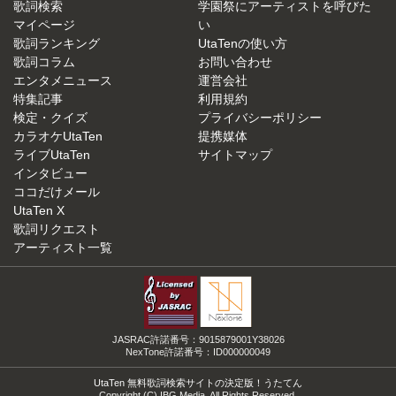
歌詞検索
学園祭にアーティストを呼びた
マイページ
い
歌詞ランキング
UtaTenの使い方
歌詞コラム
お問い合わせ
エンタメニュース
運営会社
特集記事
利用規約
検定・クイズ
プライバシーポリシー
カラオケUtaTen
提携媒体
ライブUtaTen
サイトマップ
インタビュー
ココだけメール
UtaTen X
歌詞リクエスト
アーティスト一覧
JASRAC許諾番号：9015879001Y38026
NexTone許諾番号：ID000000049
UtaTen 無料歌詞検索サイトの決定版！うたてん
Copyright (C) IBG Media. All Rights Reserved.