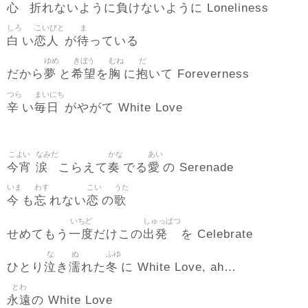
心
折
負
れないように
けないように Loneliness
しろ
こいびと
ま
白
恋人
待
い
が
っている
ゆめ
きぼう
むね
だ
夢
希望
胸
抱
だから
と
を
に
いて Foreverness
つら
まいにち
辛
毎日
い
がやがて White Love
こよい
なみだ
かな
あい
今宵
涙
奏
愛
こらえて
でる
の Serenade
いま
わす
こい
うた
今
忘
恋
歌
も
れない
の
いちど
しゅっぱつ
一度
出発
せめてもう
だけこの
を Celebrate
な
ぬ
ふゆ
泣
濡
冬
ひとり
き
れた
に White Love, ah…
とわ
永遠
の White Love