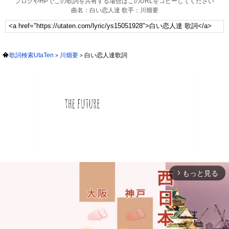
ブログやHPでこの歌詞を共有する場合はこのURLをコピーしてください
曲名：白い恋人達 歌手：川畑要
歌詞検索UtaTen
川畑要
白い恋人達歌詞
もっと見る
arrow_forward_ios