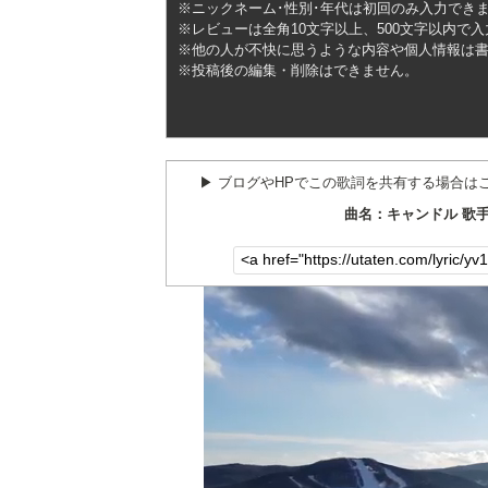
※ニックネーム･性別･年代は初回のみ入力でき
※レビューは全角10文字以上、500文字以内で
※他の人が不快に思うような内容や個人情報は
※投稿後の編集・削除はできません。
▶︎ ブログやHPでこの歌詞を共有する場合は
曲名：キャンドル 歌手