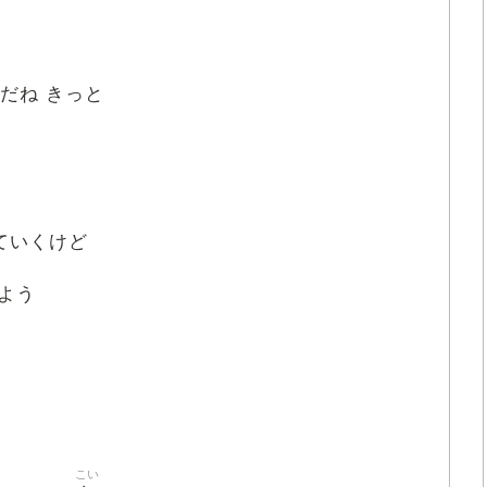
だね きっと
ていくけど
よう
こい