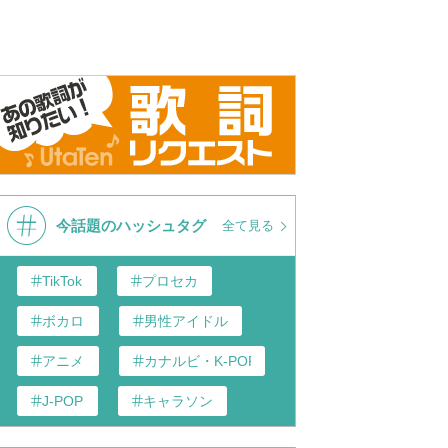
今話題のハッシュタグ
全て見る
TikTok
プロセカ
ボカロ
男性アイドル
アニメ
カナルビ・K-POP和訳
J-POP
キャラソン
あんスタ
歌い手