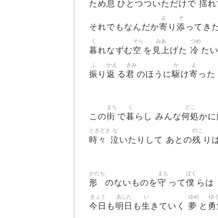
息
揺
ため
ひとつついただけで
れ
よ
そ
寄
添
それでもなんだか
り
ってき
く
そら
みあ
つめ
暮
空
見上
冷
れなずむ
を
げた
た
ふ
かえ
きみ
か
よ
振
返
君
駆
寄
り
る
のほうに
け
った
まち
く
どこ
街
暮
何処
この
で
らし みんな
かに
ときどき
な
のこ
時々
泣
残
いたりして あとの
り
かたち
まも
ぼく
形
守
僕
のないものを
って
らは
きょう
あした
い
ゆめ
ゆ
今日
明日
生
夢
勇
も
も
きていく
と