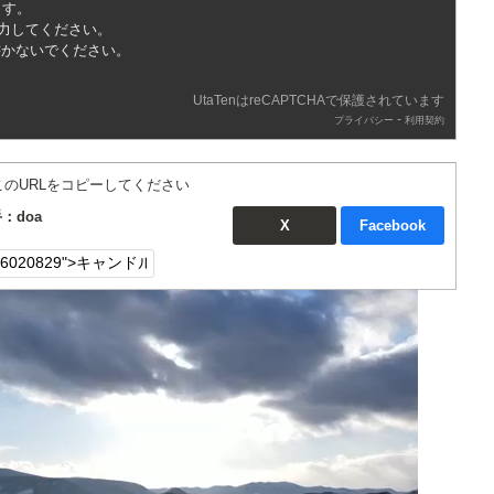
ます。
入力してください。
書かないでください。
UtaTenはreCAPTCHAで保護されています
-
プライバシー
利用契約
このURLをコピーしてください
：doa
X
Facebook