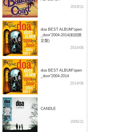
2019/11
doa BEST ALBUM“open
_door”2004-2014(初回限
定盤)
2014/06
doa BEST ALBUM“open
_door”2004-2014
2014/06
CANDLE
2005/11