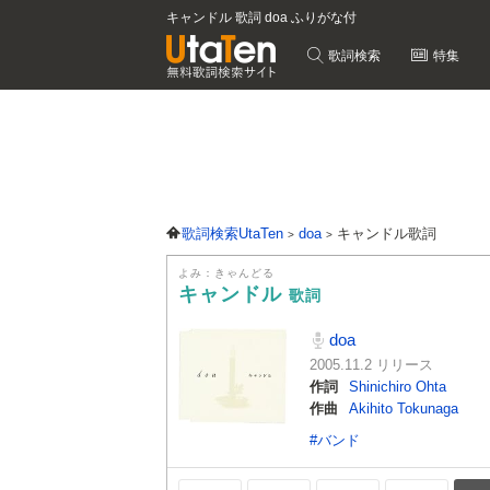
キャンドル 歌詞 doa ふりがな付
歌詞検索
特集
歌詞検索UtaTen
doa
キャンドル歌詞
よみ：きゃんどる
キャンドル
歌詞
doa
2005.11.2 リリース
作詞
Shinichiro Ohta
作曲
Akihito Tokunaga
#バンド