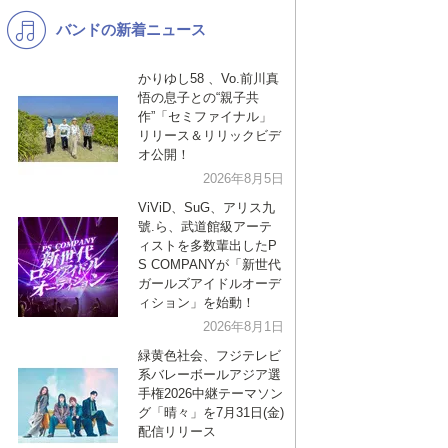
バンドの新着ニュース
K-POP
演歌・歌謡
バンド
洋楽
かりゆし58 、Vo.前川真
悟の息子との“親子共
VTuber
ディズニー
作”「セミファイナル」
リリース＆リリックビデ
オ公開！
2026年8月5日
ViViD、SuG、アリス九
號.ら、武道館級アーテ
ィストを多数輩出したP
S COMPANYが「新世代
ガールズアイドルオーデ
ィション」を始動！
2026年8月1日
緑黄色社会、フジテレビ
系バレーボールアジア選
手権2026中継テーマソン
グ「晴々」を7月31日(金)
配信リリース