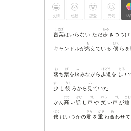
結
友情
感動
恋愛
元気
ことば
ある
言葉
歩
はいらない ただ
きつづけ
も
ぼく
燃
僕
キャンドルが
えている
らを
お
ば
ふ
ほどう
ある
落
葉
踏
歩道
歩
ち
を
みながら
を
い
すこ
うし
み
少
後
見
し
ろから
ていた
だか
はな
ごえ
わら
ごえ
とお
高
話
声
笑
声
通
かん
い
し
や
い
が
ぼく
きみ
かさ
あ
僕
君
重
合
はいつかの
を
ね
わせて