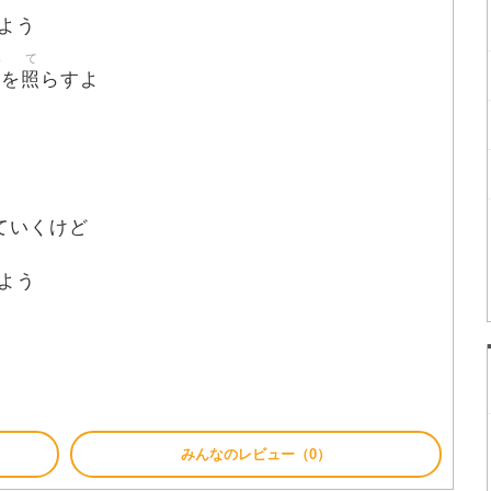
よう
み
て
照
を
らすよ
ていくけど
よう
みんなのレビュー（0）