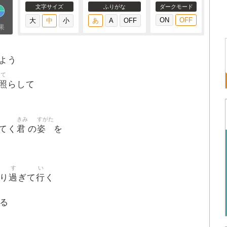
文字サイズ
ふりがな
ダークモード
果
よう
て
照
らして
きみ
すがた
君
姿
てく
の
を
す
い
過
行
り
ぎて
く
る