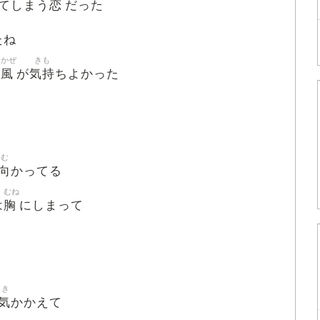
恋
てしまう
だった
たね
かぜ
きも
風
気持
い
が
ちよかった
む
向
かってる
むね
胸
は
にしまって
うき
気
かかえて