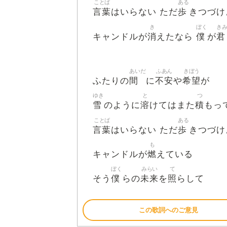
ことば
ある
言葉
歩
はいらない ただ
きつづけ
き
ぼく
き
消
僕
君
キャンドルが
えたなら
が
あいだ
ふあん
きぼう
間
不安
希望
ふたりの
に
や
が
ゆき
と
つ
雪
溶
積
のように
けてはまた
もっ
ことば
ある
言葉
歩
はいらない ただ
きつづけ
も
燃
キャンドルが
えている
ぼく
みらい
て
僕
未来
照
そう
らの
を
らして
この歌詞へのご意見