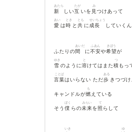
あたら
たが
み
新
互
見
しい
いを
つけあって
あい
とき
とも
せいちょう
愛
時
共
成長
は
と
に
していくん
あいだ
ふあん
きぼう
間
不安
希望
ふたりの
に
や
が
ゆき
と
つ
雪
溶
積
のように
けてはまた
もっ
ことば
ある
言葉
歩
はいらない ただ
きつづけ
も
燃
キャンドルが
えている
ぼく
みらい
て
僕
未来
照
そう
らの
を
らして
いき
ゆ