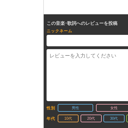
この音楽･歌詞へのレビューを投稿
ニックネーム
男性
女性
性別
10代
20代
30代
年代