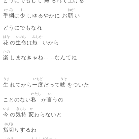
縛
上
どうにでもして
られて
げる
たづな
すこ
ねが
手綱
少
願
は
しゆるやかに お
い
どうにでもなれ
はな
いのち
みじか
花
生命
短
の
は
いから
たの
楽
しまなきゃね……なんてね
うま
いちど
うそ
生
一度
嘘
れてから
だって
をついた
わたし
い
私
言
ことのない
が
うの
いま
きもち
か
今
気持
変
の
わらないと
ゆびき
指切
りするわ
ふたり
しんし
どうめい