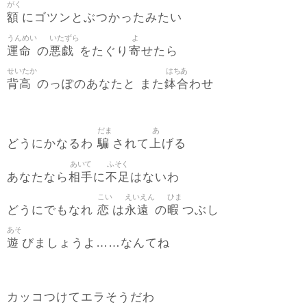
がく
額
にゴツンとぶつかったみたい
うんめい
いたずら
よ
運命
悪戯
寄
の
をたぐり
せたら
せいたか
はちあ
背高
鉢合
のっぽのあなたと また
わせ
だま
あ
騙
上
どうにかなるわ
されて
げる
あいて
ふそく
相手
不足
あなたなら
に
はないわ
こい
えいえん
ひま
恋
永遠
暇
どうにでもなれ
は
の
つぶし
あそ
遊
びましょうよ……なんてね
カッコつけてエラそうだわ