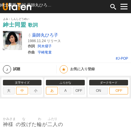
紳士同盟 歌詞 薬師丸ひろ子 ふりがな付
よみ：しんしどうめい
紳士同盟
歌詞
薬師丸ひろ子
1986.11.24 リリース
作詞
阿木燿子
作曲
宇崎竜童
#J-POP
★
試聴
お気に入り登録
文字サイズ
ふりがな
ダークモード
大
中
小
あ
A
OFF
ON
OFF
かみさま
な
わ
ふたり
神様
投
輪
二人
の
げた
が
の