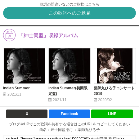
歌詞の間違いなどのご指摘はこちら
この歌詞へのご意見
「紳士同盟」収録アルバム
Indian Summer
Indian Summer(初回限
薬師丸ひろ子コンサート
定盤)
2019
2021/11
2021/11
2020/02
X
Facebook
LINE
ブログやHPでこの歌詞を共有する場合はこのURLをコピーしてください
曲名：紳士同盟 歌手：薬師丸ひろ子