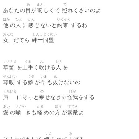
め
まぶ
て
目
眩
照
あなたの
が
しくて
れくさいのよ
ほか
ひと
かん
やくそく
他
人
感
約束
の
に
じないと
するわ
おんな
しんし
どうめい
女
紳士
同盟
だてら
くさぶえ
うま
ふ
ひと
草笛
上手
吹
人
を
く
ける
を
そんけい
くせ
いま
ぬ
尊敬
癖
今
抜
する
が
も
けないの
くちびる
の
けが
唇
乗
怪我
にそっと
せなきゃ
をする
あい
ささや
かる
ほう
すてき
愛
囁
軽
方
素敵
の
きも
めの
が
よ
しば
あ