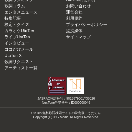
歌詞コラム
お問い合わせ
エンタメニュース
運営会社
特集記事
利用規約
検定・クイズ
プライバシーポリシー
カラオケUtaTen
提携媒体
ライブUtaTen
サイトマップ
インタビュー
ココだけメール
UtaTen X
歌詞リクエスト
アーティスト一覧
JASRAC許諾番号：9015879001Y38026
NexTone許諾番号：ID000000049
UtaTen 無料歌詞検索サイトの決定版！うたてん
Copyright (C) IBG Media. All Rights Reserved.