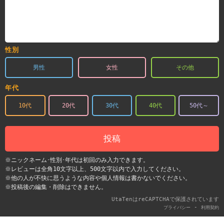
性別
男性
女性
その他
年代
10代
20代
30代
40代
50代～
投稿
※ニックネーム･性別･年代は初回のみ入力できます。
※レビューは全角10文字以上、500文字以内で入力してください。
※他の人が不快に思うような内容や個人情報は書かないでください。
※投稿後の編集・削除はできません。
UtaTenはreCAPTCHAで保護されています
-
プライバシー
利用契約