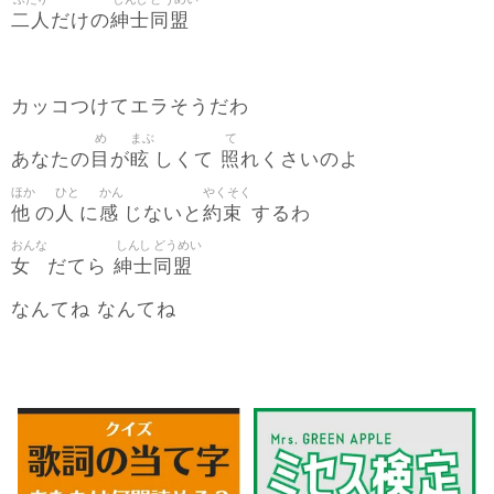
二人
紳士
同盟
だけの
カッコつけてエラそうだわ
め
まぶ
て
目
眩
照
あなたの
が
しくて
れくさいのよ
ほか
ひと
かん
やくそく
他
人
感
約束
の
に
じないと
するわ
おんな
しんし
どうめい
女
紳士
同盟
だてら
なんてね なんてね