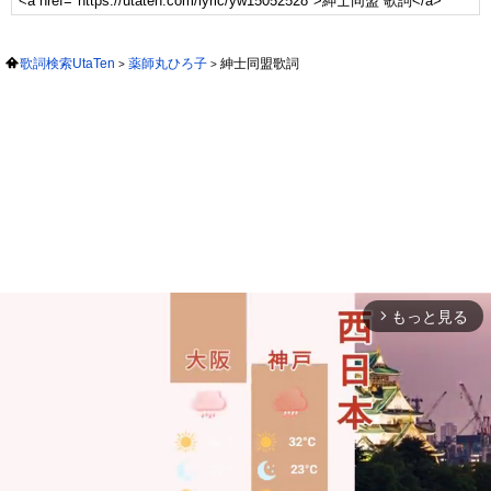
歌詞検索UtaTen
薬師丸ひろ子
紳士同盟歌詞
もっと見る
arrow_forward_ios