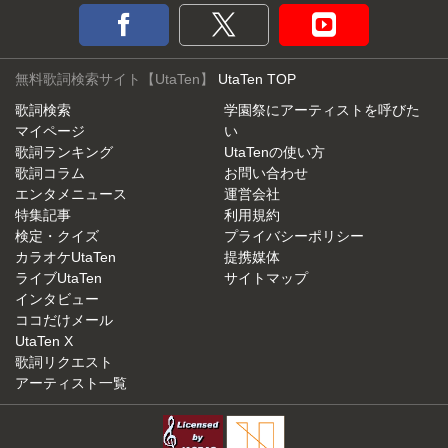
無料歌詞検索サイト【UtaTen】
UtaTen TOP
歌詞検索
学園祭にアーティストを呼びた
マイページ
い
歌詞ランキング
UtaTenの使い方
歌詞コラム
お問い合わせ
エンタメニュース
運営会社
特集記事
利用規約
検定・クイズ
プライバシーポリシー
カラオケUtaTen
提携媒体
ライブUtaTen
サイトマップ
インタビュー
ココだけメール
UtaTen X
歌詞リクエスト
アーティスト一覧