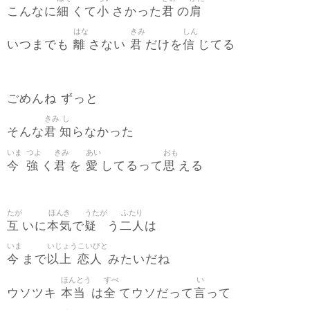
細
小
君
肩
こんなに
くて
さかった
の
はな
きみ
しん
離
君
信
いつまでも
さない
だけを
じてる
ごめんね ずっと
きみ
し
君
知
そんな
らなかった
いま
つよ
きみ
あい
おも
今
強
君
愛
思
く
を
してるって
える
たが
ほんき
うたが
ふたり
互
本気
疑
二人
いに
で
う
は
いま
いじょう
こいびと
今
以上
恋人
まで
みたいだね
ほんとう
すべ
い
本当
全
言
ウソツキ
は
てウソだって
って