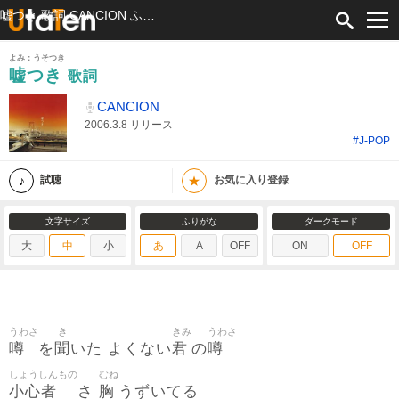
嘘つき 歌詞 CANCION ふりがな付
よみ：うそつき
嘘つき
歌詞
CANCION
2006.3.8 リリース
#J-POP
★
試聴
お気に入り登録
文字サイズ
ふりがな
ダークモード
大
中
小
あ
A
OFF
ON
OFF
うわさ
き
きみ
うわさ
噂
聞
君
噂
を
いた よくない
の
しょうしんもの
むね
小心者
胸
さ
うずいてる