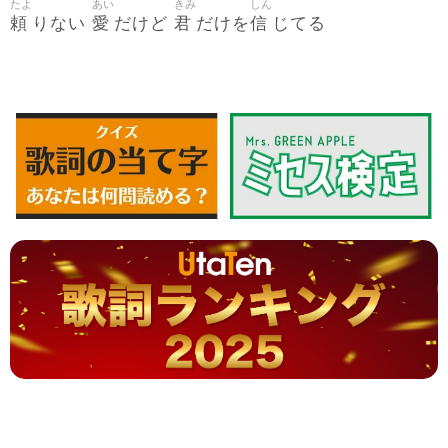
たよ
あい
きみ
しん
頼
愛
君
信
りない
だけど
だけを
じてる