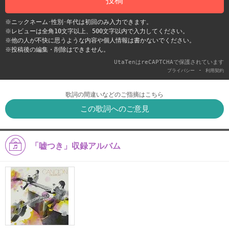
※ニックネーム･性別･年代は初回のみ入力できます。
※レビューは全角10文字以上、500文字以内で入力してください。
※他の人が不快に思うような内容や個人情報は書かないでください。
※投稿後の編集・削除はできません。
UtaTenはreCAPTCHAで保護されています
-
プライバシー
利用契約
歌詞の間違いなどのご指摘はこちら
この歌詞へのご意見
「嘘つき」収録アルバム