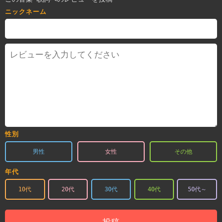
ニックネーム
性別
男性
女性
その他
年代
10代
20代
30代
40代
50代～
投稿