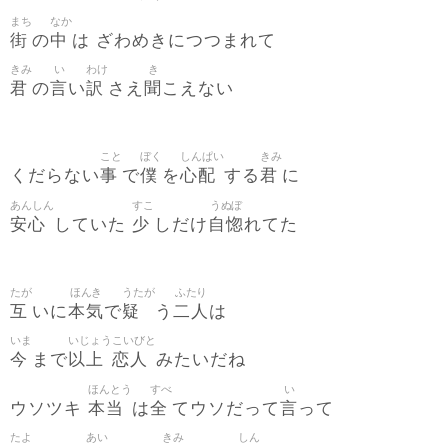
まち
なか
街
中
の
は ざわめきにつつまれて
きみ
い
わけ
き
君
言
訳
聞
の
い
さえ
こえない
こと
ぼく
しんぱい
きみ
事
僕
心配
君
くだらない
で
を
する
に
あんしん
すこ
うぬぼ
安心
少
自惚
していた
しだけ
れてた
たが
ほんき
うたが
ふたり
互
本気
疑
二人
いに
で
う
は
いま
いじょう
こいびと
今
以上
恋人
まで
みたいだね
ほんとう
すべ
い
本当
全
言
ウソツキ
は
てウソだって
って
たよ
あい
きみ
しん