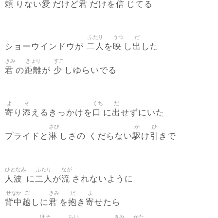
頼
愛
君
信
りない
だけど
だけを
じてる
ふたり
うつ
だ
二人
映
出
ショーウインドウが
を
し
した
きみ
きょり
すこ
君
距離
少
の
が
しゆらいでる
よ
そ
くち
だ
寄
添
口
出
り
えるきっかけを
に
せずにいた
さび
か
ひ
淋
駆
引
プライドと
しさの くだらない
け
きで
ひとなみ
ふたり
なが
人波
二人
流
に
が
されないように
せなか
ご
きみ
だ
よ
背中
越
君
抱
寄
しに
を
き
せたら
ほそ
ちい
きみ
かた