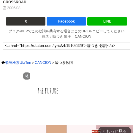
CROSSROAD
2006/08
X
Facebook
LINE
ブログやHPでこの歌詞を共有する場合はこのURLをコピーしてください
曲名：嘘つき 歌手：CANCION
歌詞検索UtaTen
CANCION
嘘つき歌詞
もっと見る
arrow_forward_ios