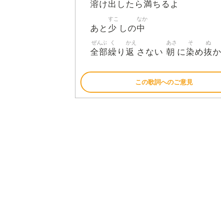
溶
出
満
け
したら
ちるよ
すこ
なか
少
中
あと
しの
ぜんぶ
く
かえ
あさ
そ
ぬ
全部
繰
返
朝
染
抜
り
さない
に
め
この歌詞へのご意見