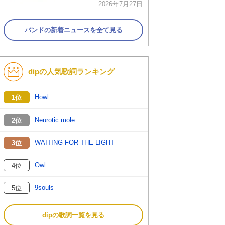
2026年7月27日
バンドの新着ニュースを全て見る
dipの人気歌詞ランキング
Howl
1位
Neurotic mole
2位
WAITING FOR THE LIGHT
3位
Owl
4位
9souls
5位
dipの歌詞一覧を見る