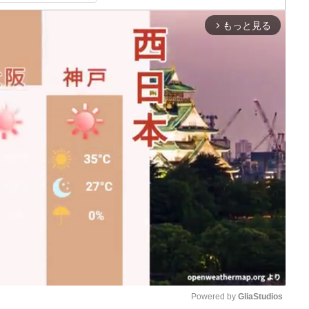
もっと見る
arrow_forward_ios
Powered by 
GliaStudios