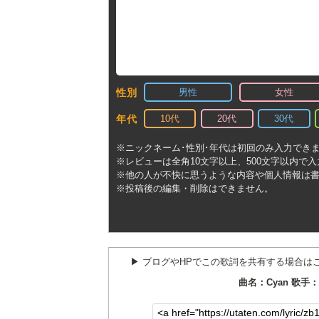
男性
女性
性別
10代
20代
30代
年代
※ニックネーム･性別･年代は初回のみ入力でき
※レビューは全角10文字以上、500文字以内で
※他の人が不快に思うような内容や個人情報は
※投稿後の編集・削除はできません。
▶︎ ブログやHPでこの歌詞を共有する場合は
曲名：Cyan 歌手：