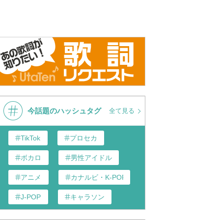
今話題のハッシュタグ
全て見る
TikTok
プロセカ
ボカロ
男性アイドル
アニメ
カナルビ・K-POP和訳
J-POP
キャラソン
あんスタ
歌い手