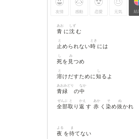
結
友情
感動
恋愛
元気
あお
しず
青
沈
に
む
と
とき
止
時
められない
には
し
み
死
見
を
つめ
と
し
溶
知
けだすために
るよ
あおみどり
なか
青緑
中
の
ぜんぶ
と
かえ
あか
そ
ぬ
全部
取
返
赤
染
抜
り
す
く
め
かれ
よる
ま
夜
待
を
てない