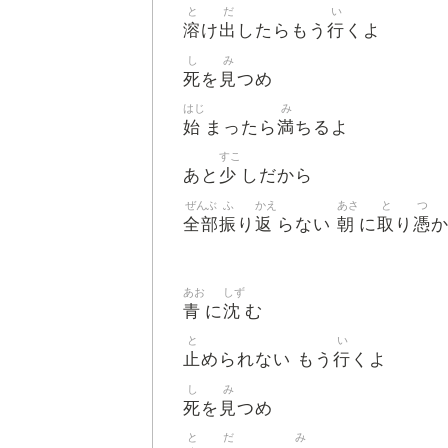
と
だ
い
溶
出
行
け
したらもう
くよ
し
み
死
見
を
つめ
はじ
み
始
満
まったら
ちるよ
すこ
少
あと
しだから
ぜんぶ
ふ
かえ
あさ
と
つ
全部
振
返
朝
取
憑
り
らない
に
り
あお
しず
青
沈
に
む
と
い
止
行
められない もう
くよ
し
み
死
見
を
つめ
と
だ
み