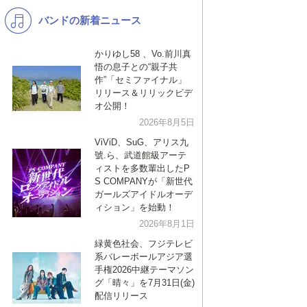
バンドの新着ニュース
K-POP
バンド
演歌・歌謡
洋楽
かりゆし58 、Vo.前川真
悟の息子との“親子共
VTuber
ディズニー
作”「セミファイナル」
リリース＆リリックビデ
オ公開！
2026年8月5日
ViViD、SuG、アリス九
號.ら、武道館級アーテ
ィストを多数輩出したP
S COMPANYが「新世代
ガールズアイドルオーデ
ィション」を始動！
2026年8月1日
緑黄色社会、フジテレビ
系バレーボールアジア選
手権2026中継テーマソン
グ「晴々」を7月31日(金)
配信リリース