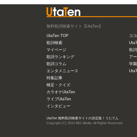
無料歌詞検索サイト【UtaTen】
UtaTen TOP
ココ
歌詞検索
Uta
マイページ
歌詞
歌詞ランキング
アー
歌詞コラム
学園
エンタメニュース
Ut
特集記事
検定・クイズ
カラオケUtaTen
ライブUtaTen
インタビュー
UtaTen 無料歌詞検索サイトの決定版！うたてん
Copyright (C) 2014 IBG Media. All Rights Reserved.