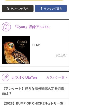
ランキング共有
ランキング共有
「Cyan」収録アルバム
HOWL
2013/07
カラオケUtaTen
カラオケ一覧
【アンケート】好きな高校野球の定番応援
曲は？
【2026】BUMP OF CHICKENセトリ一覧！