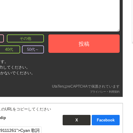
その他
投稿
40代
50代～
ます。
入力してください。
書かないでください。
UtaTenはreCAPTCHAで保護されています
-
プライバシー
利用契約
このURLをコピーしてください
dip
X
Facebook