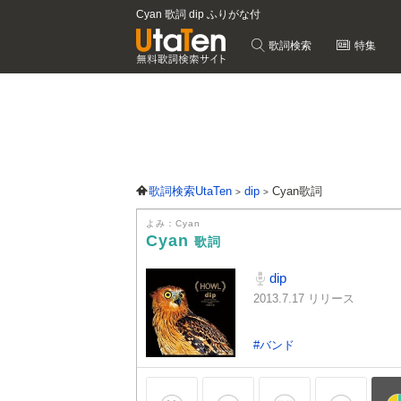
Cyan 歌詞 dip ふりがな付
歌詞検索
特集
歌詞検索UtaTen
dip
Cyan歌詞
よみ：Cyan
Cyan
歌詞
dip
2013.7.17 リリース
#バンド