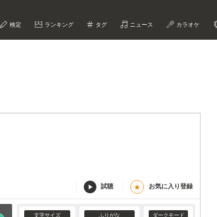
検定
ランキング
タグ
ニュース
カラオケ
試聴
お気に入り登録
★
文字サイズ
ふりがな
ダークモード