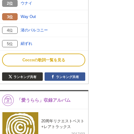
ウナイ
2位
Way Out
3位
渚のバルコニー
4位
絹ずれ
5位
Coccoの歌詞一覧を見る
ランキング共有
ランキング共有
「愛うらら」収録アルバム
20周年リクエストベスト
+レアトラックス