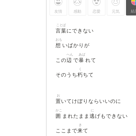
結
友情
感動
恋愛
元気
ことば
言葉
にできない
おも
想
いばかりが
へん
あば
辺
暴
この
で
れて
く
朽
そのうち
ちて
お
置
いてけぼりならいいのに
かこ
に
囲
逃
まれたまま
げもできない
き
来
ここまで
て