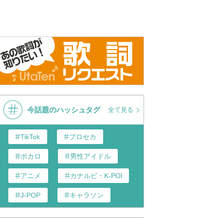
今話題のハッシュタグ
全て見る
TikTok
プロセカ
ボカロ
男性アイドル
アニメ
カナルビ・K-POP和訳
J-POP
キャラソン
あんスタ
歌い手