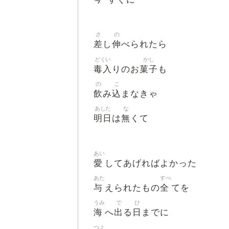
さ
の
差
伸
し
べられたら
どくい
かし
毒入
菓子
りのお
も
の
こ
飲
込
み
まなきゃ
あした
な
明日
無
は
くて
あい
愛
してあげればよかった
あた
すべ
与
全
えられたもの
てを
うみ
で
ひ
海
出
日
へ
る
までに
つよ