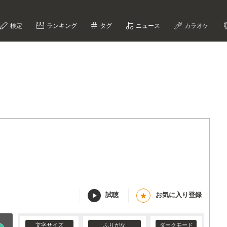
検定
ランキング
タグ
ニュース
カラオケ
試聴
お気に入り登録
★
文字サイズ
ふりがな
ダークモード