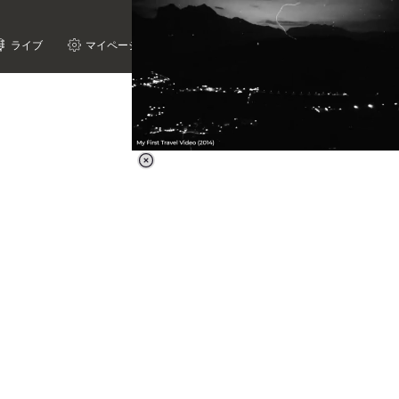
ライブ
マイページ
Loaded
:
62.90%
/
Unmute