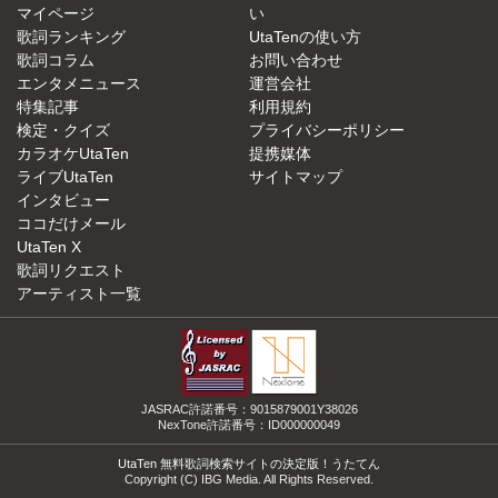
マイページ
い
歌詞ランキング
UtaTenの使い方
歌詞コラム
お問い合わせ
エンタメニュース
運営会社
特集記事
利用規約
検定・クイズ
プライバシーポリシー
カラオケUtaTen
提携媒体
ライブUtaTen
サイトマップ
インタビュー
ココだけメール
UtaTen X
歌詞リクエスト
アーティスト一覧
JASRAC許諾番号：9015879001Y38026
NexTone許諾番号：ID000000049
UtaTen 無料歌詞検索サイトの決定版！うたてん
Copyright (C) IBG Media. All Rights Reserved.