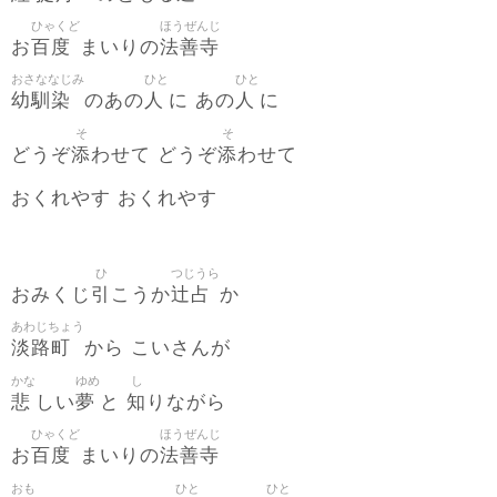
ひゃくど
ほうぜんじ
百度
法善寺
お
まいりの
おさななじみ
ひと
ひと
幼馴染
人
人
のあの
に あの
に
そ
そ
添
添
どうぞ
わせて どうぞ
わせて
おくれやす おくれやす
ひ
つじうら
引
辻占
おみくじ
こうか
か
あわじちょう
淡路町
から こいさんが
かな
ゆめ
し
悲
夢
知
しい
と
りながら
ひゃくど
ほうぜんじ
百度
法善寺
お
まいりの
おも
ひと
ひと