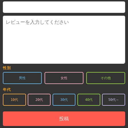
性別
男性
女性
その他
年代
10代
20代
30代
40代
50代～
投稿