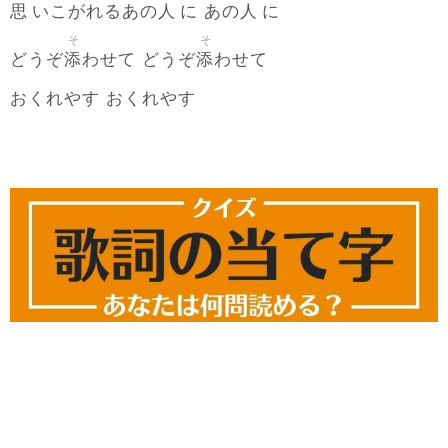
思
人
人
いこがれるあの
に あの
に
そ
そ
添
添
どうぞ
わせて どうぞ
わせて
おくれやす おくれやす