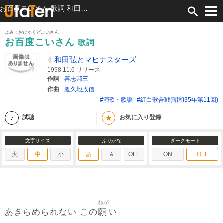
お百度こいさん 歌詞 和田弘とマヒナスターズ ふりがな付
よみ：おひゃくどこいさん
お百度こいさん
歌詞
和田弘とマヒナスターズ
1998.11.6 リリース
作詞
喜志邦三
作曲
渡久地政信
#演歌・歌謡
#紅白歌合戦(昭和35年第11回)
★
試聴
お気に入り登録
文字サイズ
ふりがな
ダークモード
大
中
小
あ
A
OFF
ON
OFF
ねが
願
あきらめられない この
い