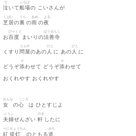
な
ふなば
泣
船場
いて
の こいさんが
しばい
うら
あめ
よる
芝居
裏
雨
夜
の
の
の
ひゃくど
ほうぜんじ
百度
法善寺
お
まいりの
とんや
ひと
ひと
問屋
人
人
くすり
のあの
に あの
に
そ
そ
添
添
どうぞ
わせて どうぞ
わせて
おくれやす おくれやす
おんな
こころ
女
心
の
は ひとすじよ
ふうふ
のき
夫婦
軒
ぜんざい
したに
べに
ぢょうちん
みち
紅
提灯
道
のともる