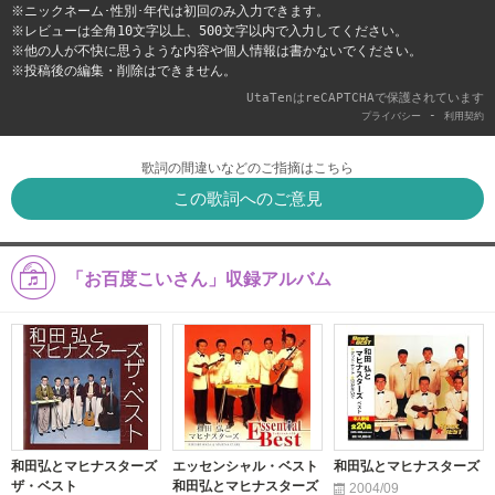
※ニックネーム･性別･年代は初回のみ入力できます。
※レビューは全角10文字以上、500文字以内で入力してください。
※他の人が不快に思うような内容や個人情報は書かないでください。
※投稿後の編集・削除はできません。
UtaTenはreCAPTCHAで保護されています
-
プライバシー
利用契約
歌詞の間違いなどのご指摘はこちら
この歌詞へのご意見
「お百度こいさん」収録アルバム
和田弘とマヒナスターズ
エッセンシャル・ベスト
和田弘とマヒナスターズ
ザ・ベスト
和田弘とマヒナスターズ
2004/09