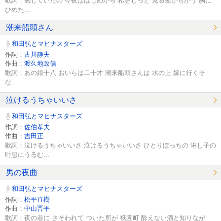
歌詞：感じていたの 今夜ははじめから 私をじっと 見る瞳がちがう 胸に
ひめた...
潮来船頭さん
和田弘とマヒナスターズ
作詞：
古川静夫
作曲：
渡久地政信
歌詞：あの娘十八 おいらは二十才 潮来船頭さんは 水の上 嫁に行くそ
な...
泣けるうちゃいいさ
和田弘とマヒナスターズ
作詞：
佐伯孝夫
作曲：
吉田正
歌詞：泣けるうちゃいいさ 泣けるうちゃいいさ ひとりぼっちの 淋し子の
吐息にうるむ...
男の夜曲
和田弘とマヒナスターズ
作詞：
松平直樹
作曲：
中山晋平
歌詞：夜の巷に さそわれて ついた所が 祇園町 酔えない酒と知りなが