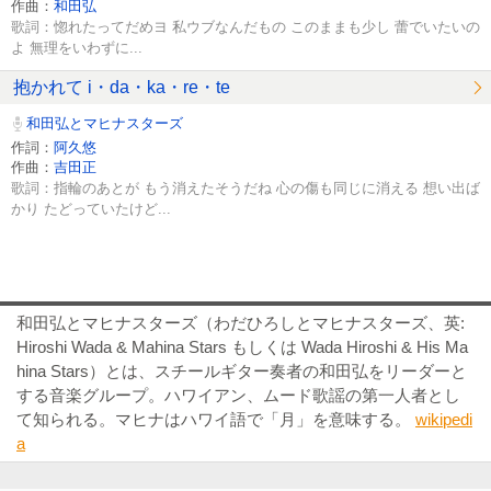
作曲：
和田弘
歌詞：惚れたってだめヨ 私ウブなんだもの このままも少し 蕾でいたいの
よ 無理をいわずに...
抱かれて i・da・ka・re・te
和田弘とマヒナスターズ
作詞：
阿久悠
作曲：
吉田正
歌詞：指輪のあとが もう消えたそうだね 心の傷も同じに消える 想い出ば
かり たどっていたけど...
和田弘とマヒナスターズ（わだひろしとマヒナスターズ、英:
Hiroshi Wada & Mahina Stars もしくは Wada Hiroshi & His Ma
hina Stars）とは、スチールギター奏者の和田弘をリーダーと
する音楽グループ。ハワイアン、ムード歌謡の第一人者とし
て知られる。マヒナはハワイ語で「月」を意味する。
wikipedi
a