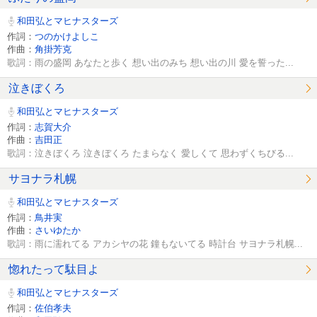
和田弘とマヒナスターズ
作詞：
つのかけよしこ
作曲：
角掛芳克
歌詞：雨の盛岡 あなたと歩く 想い出のみち 想い出の川 愛を誓った...
泣きぼくろ
和田弘とマヒナスターズ
作詞：
志賀大介
作曲：
吉田正
歌詞：泣きぼくろ 泣きぼくろ たまらなく 愛しくて 思わずくちびる...
サヨナラ札幌
和田弘とマヒナスターズ
作詞：
鳥井実
作曲：
さいゆたか
歌詞：雨に濡れてる アカシヤの花 鐘もないてる 時計台 サヨナラ札幌...
惚れたって駄目よ
和田弘とマヒナスターズ
作詞：
佐伯孝夫