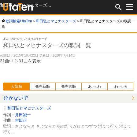
和田弘とマヒナスターズの歌詞一覧
歌詞検索UtaTen
和田弘とマヒナスターズ
和田弘とマヒナスターズの歌詞一
覧
よみ：わだひろしとまひなすたーず
和田弘とマヒナスターズの歌詞一覧
公開日：2015年10月22日 更新日：2026年7月14日
31曲中 1-31曲を表示
人気順
発売新順
発売古順
あ ⇒ わ
わ ⇒ あ
泣かないで
和田弘とマヒナスターズ
作詞：
井田誠一
作曲：
吉田正
歌詞：さよならと さよならと 街の灯りがひとつずつ 消えて行く 消えて
行く...