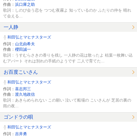
作曲：
浜口庫之助
歌詞：しのび会う恋を つつむ夜霧よ 知っているのか ふたりの仲を 晴れ
て会える...
一人静
和田弘とマヒナスターズ
作詞：
山北由希夫
作曲：
櫻田誠一
歌詞：うすむらさきの香りを残し 一人静の花は散ったよ 枯葉一枚舞い込
むアパート それは別れの手紙のようです 二人で育てた...
お百度こいさん
和田弘とマヒナスターズ
作詞：
喜志邦三
作曲：
渡久地政信
歌詞：あきらめられない この願い 泣いて船場の こいさんが 芝居の裏の
雨の夜...
ゴンドラの唄
和田弘とマヒナスターズ
作詞：
吉井勇