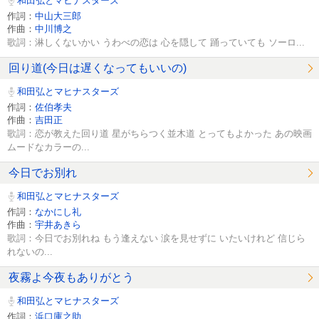
和田弘とマヒナスターズ
作詞：
中山大三郎
作曲：
中川博之
歌詞：淋しくないかい うわべの恋は 心を隠して 踊っていても ソーロ...
回り道(今日は遅くなってもいいの)
和田弘とマヒナスターズ
作詞：
佐伯孝夫
作曲：
吉田正
歌詞：恋が教えた回り道 星がちらつく並木道 とってもよかった あの映画
ムードなカラーの...
今日でお別れ
和田弘とマヒナスターズ
作詞：
なかにし礼
作曲：
宇井あきら
歌詞：今日でお別れね もう逢えない 涙を見せずに いたいけれど 信じら
れないの...
夜霧よ今夜もありがとう
和田弘とマヒナスターズ
作詞：
浜口庫之助