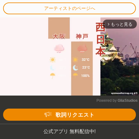
アーティストのページへ
もっと見る
arrow_forward_ios
Powered by 
GliaStudios
Mute
歌詞リクエスト
公式アプリ 無料配信中!