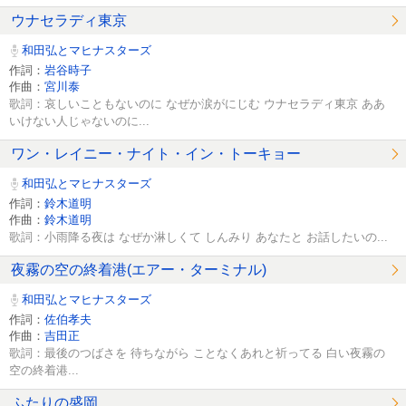
ウナセラディ東京
和田弘とマヒナスターズ
作詞：
岩谷時子
作曲：
宮川泰
歌詞：哀しいこともないのに なぜか涙がにじむ ウナセラディ東京 ああ
いけない人じゃないのに...
ワン・レイニー・ナイト・イン・トーキョー
和田弘とマヒナスターズ
作詞：
鈴木道明
作曲：
鈴木道明
歌詞：小雨降る夜は なぜか淋しくて しんみり あなたと お話したいの...
夜霧の空の終着港(エアー・ターミナル)
和田弘とマヒナスターズ
作詞：
佐伯孝夫
作曲：
吉田正
歌詞：最後のつばさを 待ちながら ことなくあれと祈ってる 白い夜霧の
空の終着港...
ふたりの盛岡