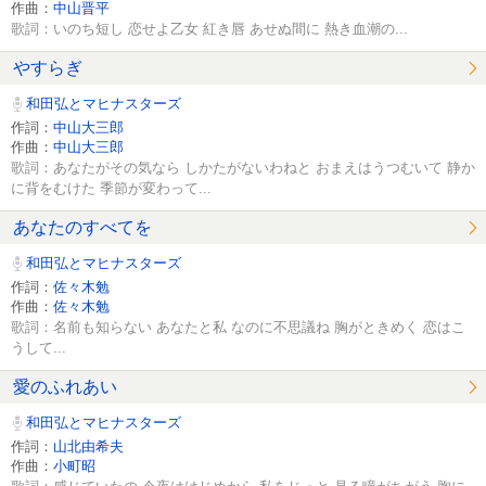
作曲：
中山晋平
歌詞：いのち短し 恋せよ乙女 紅き唇 あせぬ間に 熱き血潮の...
やすらぎ
和田弘とマヒナスターズ
作詞：
中山大三郎
作曲：
中山大三郎
歌詞：あなたがその気なら しかたがないわねと おまえはうつむいて 静か
に背をむけた 季節が変わって...
あなたのすべてを
和田弘とマヒナスターズ
作詞：
佐々木勉
作曲：
佐々木勉
歌詞：名前も知らない あなたと私 なのに不思議ね 胸がときめく 恋はこ
うして...
愛のふれあい
和田弘とマヒナスターズ
作詞：
山北由希夫
作曲：
小町昭