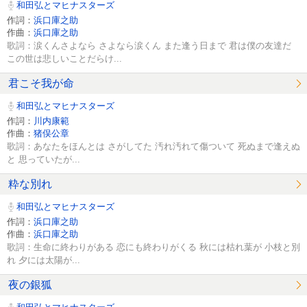
和田弘とマヒナスターズ
作詞：
浜口庫之助
作曲：
浜口庫之助
歌詞：涙くんさよなら さよなら涙くん また逢う日まで 君は僕の友達だ
この世は悲しいことだらけ...
君こそ我が命
和田弘とマヒナスターズ
作詞：
川内康範
作曲：
猪俣公章
歌詞：あなたをほんとは さがしてた 汚れ汚れて傷ついて 死ぬまで逢えぬ
と 思っていたが...
粋な別れ
和田弘とマヒナスターズ
作詞：
浜口庫之助
作曲：
浜口庫之助
歌詞：生命に終わりがある 恋にも終わりがくる 秋には枯れ葉が 小枝と別
れ 夕には太陽が...
夜の銀狐