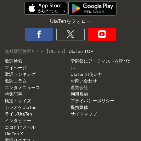
UtaTenをフォロー
無料歌詞検索サイト【UtaTen】
UtaTen TOP
歌詞検索
学園祭にアーティストを呼びた
マイページ
い
歌詞ランキング
UtaTenの使い方
歌詞コラム
お問い合わせ
エンタメニュース
運営会社
特集記事
利用規約
検定・クイズ
プライバシーポリシー
カラオケUtaTen
提携媒体
ライブUtaTen
サイトマップ
インタビュー
ココだけメール
UtaTen X
歌詞リクエスト