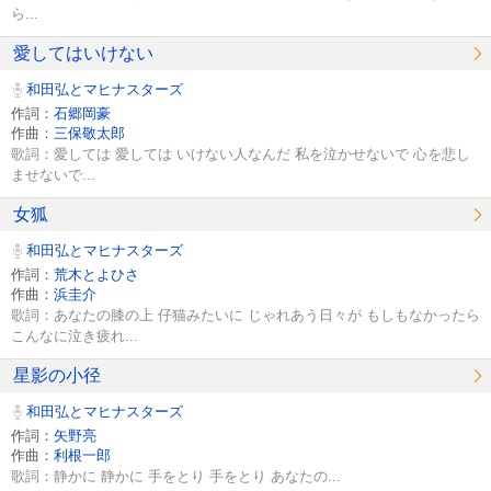
ら...
愛してはいけない
和田弘とマヒナスターズ
作詞：
石郷岡豪
作曲：
三保敬太郎
歌詞：愛しては 愛しては いけない人なんだ 私を泣かせないで 心を悲し
ませないで...
女狐
和田弘とマヒナスターズ
作詞：
荒木とよひさ
作曲：
浜圭介
歌詞：あなたの膝の上 仔猫みたいに じゃれあう日々が もしもなかったら
こんなに泣き疲れ...
星影の小径
和田弘とマヒナスターズ
作詞：
矢野亮
作曲：
利根一郎
歌詞：静かに 静かに 手をとり 手をとり あなたの...