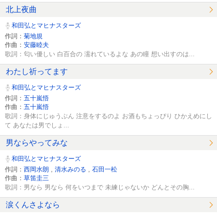
北上夜曲
和田弘とマヒナスターズ
作詞：
菊地規
作曲：
安藤睦夫
歌詞：匂い優しい 白百合の 濡れているよな あの瞳 想い出すのは...
わたし祈ってます
和田弘とマヒナスターズ
作詞：
五十嵐悟
作曲：
五十嵐悟
歌詞：身体にじゅうぶん 注意をするのよ お酒もちょっぴり ひかえめにし
て あなたは男でしょ...
男ならやってみな
和田弘とマヒナスターズ
作詞：
西岡水朗
,
清水みのる
,
石田一松
作曲：
草笛圭三
歌詞：男なら 男なら 何をいつまで 未練じゃないか どんとその胸...
涙くんさよなら