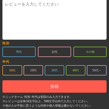
性別
男性
女性
その他
年代
10代
20代
30代
40代
50代～
投稿
※ニックネーム･性別･年代は初回のみ入力できます。
※レビューは全角10文字以上、500文字以内で入力してください。
※他の人が不快に思うような内容や個人情報は書かないでください。