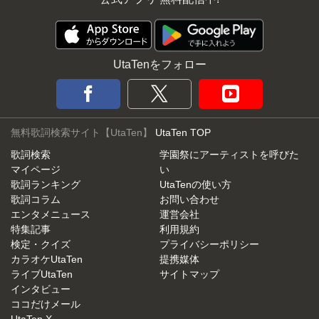
UtaTenをフォロー
無料歌詞検索サイト【UtaTen】
UtaTen TOP
歌詞検索
学園祭にアーティストを呼びた
マイページ
い
歌詞ランキング
UtaTenの使い方
歌詞コラム
お問い合わせ
エンタメニュース
運営会社
特集記事
利用規約
検定・クイズ
プライバシーポリシー
カラオケUtaTen
提携媒体
ライブUtaTen
サイトマップ
インタビュー
ココだけメール