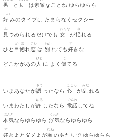
男
女
素敵
と
は
なことね ゆらゆらら
この
好
みのタイプは たまらなくセクシー
み
おんな
ゆ
見
女
揺
つめられるだけでも
が
れる
め
ほ
こい
わか
す
目
惚
恋
別
好
ひと
れ
は
れても
きな
ひと
に
人
似
どこかがあの
に よく
てる
さそ
こころ
みだ
誘
心
乱
いまあなたが
ったなら
が
れる
ゆる
でんわ
許
電話
いまわたしが
したなら
してね
ほんき
うわき
本気
浮気
ならゆらゆら
ならゆらゆら
す
むね
好
胸
きよとダメよが
のあたりで ゆらゆらら