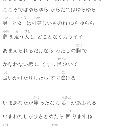
こころではゆらゆら からだではゆらゆら
おとこ
おんな
おか
男
女
可笑
と
は
しいものね ゆらゆらら
ゆめ
お
ひと
夢
追
人
を
う
は どことなくカワイイ
むね
胸
あまえられるだけなら わたしの
で
こい
ゆび
な
恋
指
泣
かなわない
に くすり
いて
お
に
追
逃
いかけたりしたら すぐ
げる
かえ
なみだ
帰
涙
いまあなたが
ったなら
があふれる
こま
困
いまわたしがひきとめたら
りますね
むす
わか