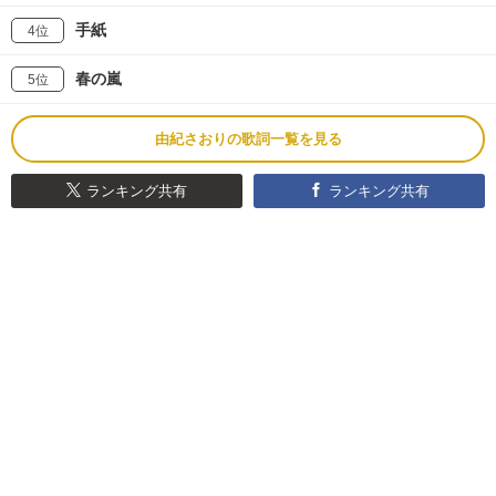
手紙
4位
春の嵐
5位
由紀さおりの歌詞一覧を見る
ランキング共有
ランキング共有