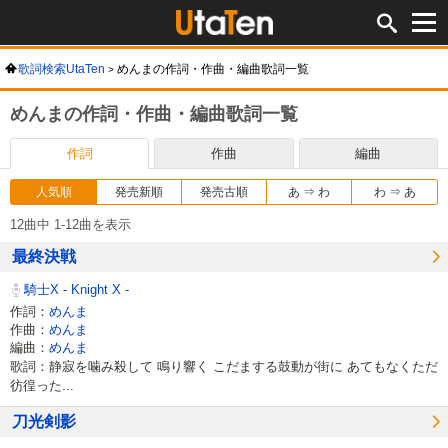
歌詞検索UtaTen
めんまの作詞・作曲・編曲歌詞一覧
めんまの作詞・作曲・編曲歌詞一覧
作詞
作曲
編曲
人気順
発売新順
発売古順
あ ⇒ わ
わ ⇒ あ
12曲中 1-12曲を表示
最終決戦
騎士X - Knight X -
作詞：
めんま
作曲：
めんま
編曲：
めんま
歌詞：静寂を噛み殺して 鳴り響く こだまする鼓動が街に あてもなくただ
彷徨った...
刀光剣影