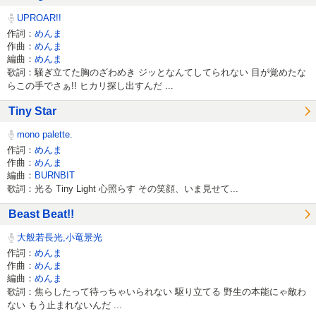
UPROAR!!
作詞：
めんま
作曲：
めんま
編曲：
めんま
歌詞：騒ぎ立てた胸のざわめき ジッとなんてしてられない 目が覚めたな
らこの手でさぁ!! ヒカリ探し出すんだ ...
Tiny Star
mono palette.
作詞：
めんま
作曲：
めんま
編曲：
BURNBIT
歌詞：光る Tiny Light 心照らす その笑顔、いま見せて...
Beast Beat!!
大般若長光,小竜景光
作詞：
めんま
作曲：
めんま
編曲：
めんま
歌詞：焦らしたって待っちゃいられない 駆り立てる 野生の本能にゃ敵わ
ない もう止まれないんだ ...