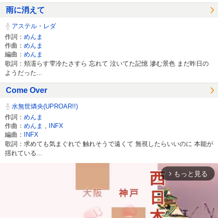
雨に消えて
アステル・レダ
作詞：
めんま
作曲：
めんま
編曲：
めんま
歌詞：頬濡らす雫冷たさすら 忘れて 泣いてた記憶 滲む景色 まだ昨日の
ようだった...
Come Over
水無世燐央(UPROAR!!)
作詞：
めんま
作曲：
めんま
,
INFX
編曲：
INFX
歌詞：求めても気まぐれで 触れそうで遠くて 無視したらいいのに 本能が
揺れている...
もっと見る
arrow_forward_ios