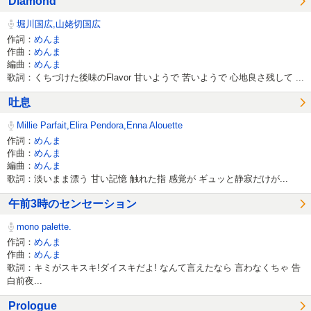
Diamond
堀川国広,山姥切国広
作詞：
めんま
作曲：
めんま
編曲：
めんま
歌詞：くちづけた後味のFlavor 甘いようで 苦いようで 心地良さ残して ...
吐息
Millie Parfait,Elira Pendora,Enna Alouette
作詞：
めんま
作曲：
めんま
編曲：
めんま
歌詞：淡いまま漂う 甘い記憶 触れた指 感覚が ギュッと静寂だけが...
午前3時のセンセーション
mono palette.
作詞：
めんま
作曲：
めんま
歌詞：キミがスキスキ!ダイスキだよ! なんて言えたなら 言わなくちゃ 告
白前夜...
Prologue