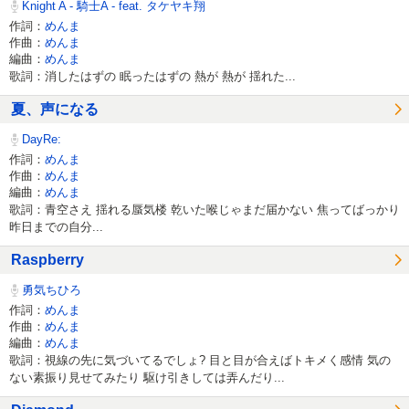
Knight A - 騎士A - feat. タケヤキ翔
作詞：
めんま
作曲：
めんま
編曲：
めんま
歌詞：消したはずの 眠ったはずの 熱が 熱が 揺れた...
夏、声になる
DayRe:
作詞：
めんま
作曲：
めんま
編曲：
めんま
歌詞：青空さえ 揺れる蜃気楼 乾いた喉じゃまだ届かない 焦ってばっかり
昨日までの自分...
Raspberry
勇気ちひろ
作詞：
めんま
作曲：
めんま
編曲：
めんま
歌詞：視線の先に気づいてるでしょ? 目と目が合えばトキメく感情 気の
ない素振り見せてみたり 駆け引きしては弄んだり...