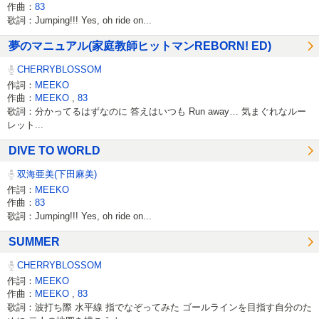
作曲：
83
歌詞：Jumping!!! Yes, oh ride on...
夢のマニュアル(家庭教師ヒットマンREBORN! ED)
CHERRYBLOSSOM
作詞：
MEEKO
作曲：
MEEKO
,
83
歌詞：分かってるはずなのに 答えはいつも Run away… 気まぐれなルー
レット...
DIVE TO WORLD
双海亜美(下田麻美)
作詞：
MEEKO
作曲：
83
歌詞：Jumping!!! Yes, oh ride on...
SUMMER
CHERRYBLOSSOM
作詞：
MEEKO
作曲：
MEEKO
,
83
歌詞：波打ち際 水平線 指でなぞってみた ゴールラインを目指す自分のた