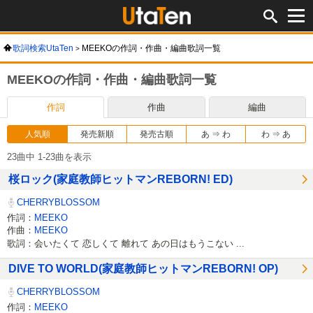
歌詞検索UtaTen
MEEKOの作詞・作曲・編曲歌詞一覧
MEEKOの作詞・作曲・編曲歌詞一覧
作詞
作曲
編曲
人気順
発売新順
発売古順
あ ⇒ わ
わ ⇒ あ
23曲中 1-23曲を表示
桜ロック(家庭教師ヒットマンREBORN! ED)
CHERRYBLOSSOM
作詞：
MEEKO
作曲：
MEEKO
歌詞：会いたくて 恋しくて 離れて あの日はもうこない ...
DIVE TO WORLD(家庭教師ヒットマンREBORN! OP)
CHERRYBLOSSOM
作詞：
MEEKO