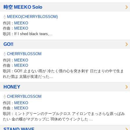
時空 MEEKO Solo
MEEKO(CHERRYBLOSSOM)
作詞：
MEEKO
作曲：
MEEKO
歌詞：If I shed black tears,...
GO!!
CHERRYBLOSSOM
作詞：
MEEKO
作曲：
MEEKO
歌詞：GO!! 止まない雨が 冷たく僕の心を突き刺す 日だまりの中で生ま
れた僕は 太陽が友達だった...
HONEY
CHERRYBLOSSOM
作詞：
MEEKO
作曲：
MEEKO
歌詞：ミントグリーンのテーブルクロス アイロンでまっさらな原っぱみ
たい 金の蝶がマグカップに 羽休めてウインクした ...
STAND WAVE