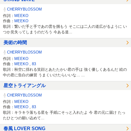
CHERRYBLOSSOM
作詞：
MEEKO
作曲：
MEEKO
歌詞：繋いだ手と手であの雲を掴もう そこには二人の道広がるように い
つか見失ってしまうのだろう 今ある道...
美術の時間
CHERRYBLOSSOM
作詞：
MEEKO
作曲：
MEEKO
,
83
歌詞：秋空に揺れる笑顔とあたたかい君の手は 強く優しくあるんだ 絵の
中の君に告白の練習 うまくいけたらいいな… ...
星空トライアングル
CHERRYBLOSSOM
作詞：
MEEKO
作曲：
MEEKO
,
83
歌詞：キラキラ落ちる星を 手紙にそっと入れたよ 今 君の元に届け たっ
たひとつの願い込めて...
春風 LOVER SONG