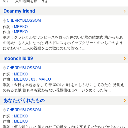
めに 二人の地図を描こうよ...
Dear my friend
CHERRYBLOSSOM
作詞：
MEEKO
作曲：
MEEKO
歌詞：クラシカルなワンピースを買った仲のいい君の結婚式 幼かったあ
の同級生も大人になった 君のドレスはホイップクリームのいちごのよう
にかわいい 二人の祝福をこの歌にのせて贈るよ...
moonchild'09
CHERRYBLOSSOM
作詞：
MEEKO
作曲：
MEEKO
,
83
,
MAICO
歌詞：今日は早起きをして 部屋の片づけを久しぶりにしてみたら 見覚え
のある表紙 昔も今も変わらない花柄模様 1ページをめくった時...
あなたがくれたもの
CHERRYBLOSSOM
作詞：
MEEKO
作曲：
MEEKO
歌詞：何も知らない 産まれたての僕を 力強く支えていたね だからいつも