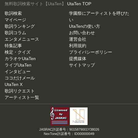
無料歌詞検索サイト【UtaTen】
UtaTen TOP
歌詞検索
学園祭にアーティストを呼びた
マイページ
い
歌詞ランキング
UtaTenの使い方
歌詞コラム
お問い合わせ
エンタメニュース
運営会社
特集記事
利用規約
検定・クイズ
プライバシーポリシー
カラオケUtaTen
提携媒体
ライブUtaTen
サイトマップ
インタビュー
ココだけメール
UtaTen X
歌詞リクエスト
アーティスト一覧
JASRAC許諾番号：9015879001Y38026
NexTone許諾番号：ID000000049