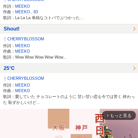
作詞：
MEEKO
作曲：
MEEKO
,
83
歌詞：La La La 単純なコトバでぶつかった...
Shout!
CHERRYBLOSSOM
作詞：
MEEKO
作曲：
MEEKO
歌詞：Wow Wow Wow Wow Wow...
25℃
CHERRYBLOSSOM
作詞：
MEEKO
作曲：
MEEKO
歌詞：愛していた チョコレートのように 甘い甘い恋も今では苦く 終わっ
た 恥ずかしいけど...
もっと見る
arrow_forward_ios