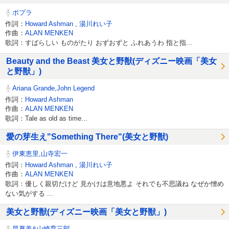
ポプラ
作詞：
Howard Ashman
,
湯川れい子
作曲：
ALAN MENKEN
歌詞：すばらしい ものがたり おずおずと ふれあうわ 指と指...
Beauty and the Beast 美女と野獣(ディズニー映画「美女
と野獣」)
Ariana Grande,John Legend
作詞：
Howard Ashman
作曲：
ALAN MENKEN
歌詞：Tale as old as time...
愛の芽生え"Something There"(美女と野獣)
伊東恵里,山寺宏一
作詞：
Howard Ashman
,
湯川れい子
作曲：
ALAN MENKEN
歌詞：優しく親切だけど 見かけは意地悪よ それでも不思議ね なぜか憎め
ない気がする ...
美女と野獣(ディズニー映画「美女と野獣」)
昆夏美&山崎育三郎