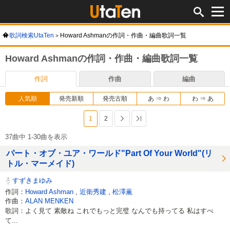
歌詞検索UtaTen
Howard Ashmanの作詞・作曲・編曲歌詞一覧
Howard Ashmanの作詞・作曲・編曲歌詞一覧
作詞
作曲
編曲
人気順
発売新順
発売古順
あ ⇒ わ
わ ⇒ あ
1
2
次へ
最後へ
37曲中 1-30曲を表示
パート・オブ・ユア・ワールド"Part Of Your World"(リ
トル・マーメイド)
すずきまゆみ
作詞：
Howard Ashman
,
近衛秀建
,
松澤薫
作曲：
ALAN MENKEN
歌詞：よく見て 素敵ね これでもっと完璧 なんでも持ってる 私はすべ
て...