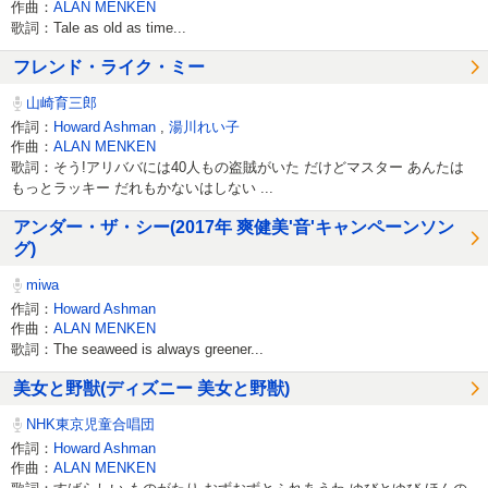
作曲：
ALAN MENKEN
歌詞：Tale as old as time...
フレンド・ライク・ミー
山崎育三郎
作詞：
Howard Ashman
,
湯川れい子
作曲：
ALAN MENKEN
歌詞：そう!アリババには40人もの盗賊がいた だけどマスター あんたは
もっとラッキー だれもかないはしない ...
アンダー・ザ・シー(2017年 爽健美'音'キャンペーンソン
グ)
miwa
作詞：
Howard Ashman
作曲：
ALAN MENKEN
歌詞：The seaweed is always greener...
美女と野獣(ディズニー 美女と野獣)
NHK東京児童合唱団
作詞：
Howard Ashman
作曲：
ALAN MENKEN