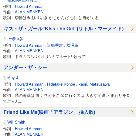
作詞：
Howard Ashman
作曲：
ALAN MENKEN
歌詞：季節は今 移りゆき かじかんだ 心にも 春がくる...
キス・ザ・ガール"KIss The Girl"(リトル・マーメイド)
上條恒彦
作詞：
Howard Ashman
,
近衛秀建
,
松澤薫
作曲：
ALAN MENKEN
歌詞：ドラムス! バイオリン! フルート! 歌って! ...
アンダー・ザ・シー
May J.
作詞：
Howard Ashman
,
Hidetake Konoe
,
kaoru Matsuzawa
作曲：
ALAN MENKEN
歌詞：隣の海草は 青く見えるさ 陸に行くのは 大きな間違い まわりを見
てごらん...
Friend Like Me(映画「アラジン」 挿入歌)
Will Smith
作詞：
Howard Ashman
作曲：
ALAN MENKEN