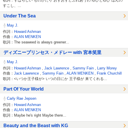
歌詞：すばらしい ものがたり おずおずとふれあうわ ゆびとゆび ほんの
すこし、...
Under The Sea
May J.
作詞：
Howard Ashman
作曲：
ALAN MENKEN
歌詞：The seaweed is always greener...
ディズニープリンセス・メドレー with 宮本笑里
May J.
作詞：
Howard Ashman
,
Jack Lawrence
,
Sammy Fain
,
Larry Morey
作曲：
Jack Lawrence
,
Sammy Fain
,
ALAN MENKEN
,
Frank Churchill
歌詞：<いつか王子様が> いつの日にか 王子様が 来てくれる...
Part Of Your World
Carly Rae Jepsen
作詞：
Howard Ashman
作曲：
ALAN MENKEN
歌詞：Maybe he's right Maybe there...
Beauty and the Beast with KG