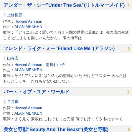
アンダー・ザ・シー"Under The Sea"(リトルマーメイド)
上條恒彦
作詞：
Howard Ashman
作曲：
ALAN MENKEN
歌詞：「アリエル,よく聞いてくれ!! 人間の世界は最低だよ! 海の底の生活
こそ,どこよりも楽しいんだから」 隣の海草は...
フレンド・ライク・ミー"Friend Like Me"(アラジン)
山寺宏一
作詞：
Howard Ashman
,
湯川れい子
作曲：
ALAN MENKEN
歌詞：そう! アリババには40人もの盗賊がいた だけどマスター あんたは
もっとラッキー だれもかないはしない...
パート・オブ・ユア・ワールド
早見優
作詞：
Howard Ashman
作曲：
ALAN MENKEN
歌詞：よく見て 素敵ね これでもっと完璧 何でも持ってる 私はすべて...
美女と野獣"Beauty And The Beast"(美女と野獣)