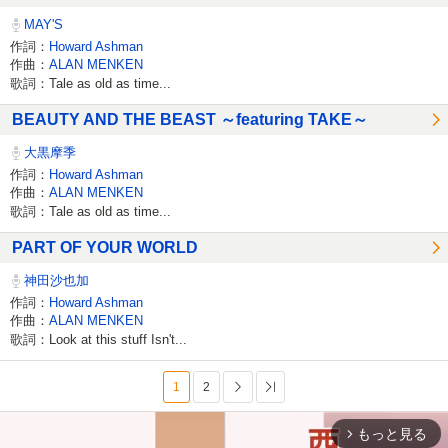
MAY'S
作詞：
Howard Ashman
作曲：
ALAN MENKEN
歌詞：Tale as old as time...
BEAUTY AND THE BEAST ～featuring TAKE～
大黒摩季
作詞：
Howard Ashman
作曲：
ALAN MENKEN
歌詞：Tale as old as time...
PART OF YOUR WORLD
神田沙也加
作詞：
Howard Ashman
作曲：
ALAN MENKEN
歌詞：Look at this stuff Isn't...
1
2
次へ
最後へ
もっと見る
arrow_forward_ios