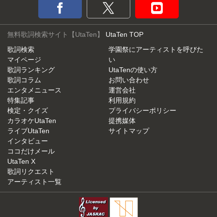
無料歌詞検索サイト【UtaTen】
UtaTen TOP
歌詞検索
学園祭にアーティストを呼びた
マイページ
い
歌詞ランキング
UtaTenの使い方
歌詞コラム
お問い合わせ
エンタメニュース
運営会社
特集記事
利用規約
検定・クイズ
プライバシーポリシー
カラオケUtaTen
提携媒体
ライブUtaTen
サイトマップ
インタビュー
ココだけメール
UtaTen X
歌詞リクエスト
アーティスト一覧