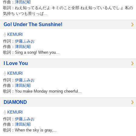
作曲：
津田紀昭
歌詞：ねえ知ってるんだよ キミのこと全部 ねえ知っているんでしょ 私の
気持ち いつも滑りっぱ...
Go! Under The Sunshine!
KEMURI
作詞：
伊藤ふみお
作曲：
津田紀昭
歌詞：Sing a song! When you...
I Love You
KEMURI
作詞：
伊藤ふみお
作曲：
津田紀昭
歌詞：You make Monday morning cheerful...
DIAMOND
KEMURI
作詞：
伊藤ふみお
作曲：
津田紀昭
歌詞：When the sky is gray,...