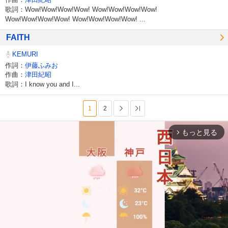
歌詞：Wow!Wow!Wow!Wow! Wow!Wow!Wow!Wow!
Wow!Wow!Wow!Wow! Wow!Wow!Wow!Wow! ...
FAITH
KEMURI
作詞：
伊藤ふみお
作曲：
津田紀昭
歌詞：I know you and I...
1
2
次へ
最後へ
もっと見る
arrow_forward_ios