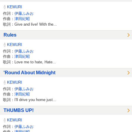
KEMURI
作詞：
伊藤ふみお
作曲：
津田紀昭
歌詞：Give and live! With the...
Rules
KEMURI
作詞：
伊藤ふみお
作曲：
津田紀昭
歌詞：Love me to hate, Hate...
'Round About Midnight
KEMURI
作詞：
伊藤ふみお
作曲：
津田紀昭
歌詞：I'll drive you home just...
THUMBS UP!
KEMURI
作詞：
伊藤ふみお
作曲：
津田紀昭