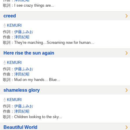
歌詞：I see crazy things are...
creed
KEMURI
作詞：
伊藤ふみお
作曲：
津田紀昭
歌詞：They're marching…Screaming now for human...
Here rise the sun again
KEMURI
作詞：
伊藤ふみお
作曲：
津田紀昭
歌詞：Mud on my hands... Blue...
shameless glory
KEMURI
作詞：
伊藤ふみお
作曲：
津田紀昭
歌詞：Children looking to the sky...
Beautiful World