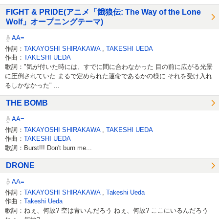
FIGHT & PRIDE(アニメ「餓狼伝: The Way of the Lone
Wolf」オープニングテーマ)
AA=
作詞：
TAKAYOSHI SHIRAKAWA
,
TAKESHI UEDA
作曲：
TAKESHI UEDA
歌詞："気が付いた時には、すでに間に合わなかった 目の前に広がる光景
に圧倒されていた まるで定められた運命であるかの様に それを受け入れ
るしかなかった" ...
THE BOMB
AA=
作詞：
TAKAYOSHI SHIRAKAWA
,
TAKESHI UEDA
作曲：
TAKESHI UEDA
歌詞：Burst!!! Don't burn me...
DRONE
AA=
作詞：
TAKAYOSHI SHIRAKAWA
,
Takeshi Ueda
作曲：
Takeshi Ueda
歌詞：ねぇ、何故? 空は青いんだろう ねぇ、何故? ここにいるんだろう