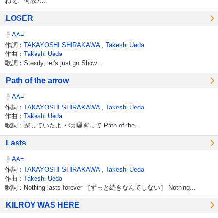
ねぇ、何故?...
LOSER
AA=
作詞：
TAKAYOSHI SHIRAKAWA
,
Takeshi Ueda
作曲：
Takeshi Ueda
歌詞：Steady, let's just go Show...
Path of the arrow
AA=
作詞：
TAKAYOSHI SHIRAKAWA
,
Takeshi Ueda
作曲：
Takeshi Ueda
歌詞：探していたよ バカ騒ぎして Path of the...
Lasts
AA=
作詞：
TAKAYOSHI SHIRAKAWA
,
Takeshi Ueda
作曲：
Takeshi Ueda
歌詞：Nothing lasts forever ［ずっと続きなんてしない］ Nothing...
KILROY WAS HERE