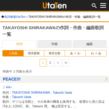
歌詞検索UtaTen
TAKAYOSHI SHIRAKAWAの作詞・作曲・編曲歌詞一覧
TAKAYOSHI SHIRAKAWAの作詞・作曲・編曲歌詞
一覧
作詞
作曲
編曲
人気順
発売新順
発売古順
あ ⇒ わ
わ ⇒ あ
1
2
次へ
最後へ
46曲中 1-30曲を表示
PEACE!!!
AA=
作詞：
TAKAYOSHI SHIRAKAWA
,
Takeshi Ueda
作曲：
Takeshi Ueda
歌詞：ヤツらは当然と、その未来の構造も抹消する。 欲望から見た目は
汚れた LOGIC、欺、Yahoo's 理。 俺は宣言する。...