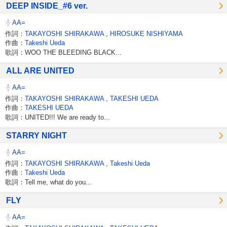
DEEP INSIDE_#6 ver.
AA=
作詞：
TAKAYOSHI SHIRAKAWA
,
HIROSUKE NISHIYAMA
作曲：
Takeshi Ueda
歌詞：WOO THE BLEEDING BLACK...
ALL ARE UNITED
AA=
作詞：
TAKAYOSHI SHIRAKAWA
,
TAKESHI UEDA
作曲：
TAKESHI UEDA
歌詞：UNITED!!! We are ready to...
STARRY NIGHT
AA=
作詞：
TAKAYOSHI SHIRAKAWA
,
Takeshi Ueda
作曲：
Takeshi Ueda
歌詞：Tell me, what do you...
FLY
AA=