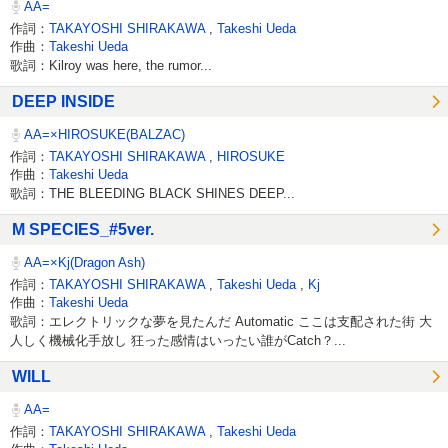
AA=
作詞：
TAKAYOSHI SHIRAKAWA
,
Takeshi Ueda
作曲：
Takeshi Ueda
歌詞：Kilroy was here, the rumor...
DEEP INSIDE
AA=×HIROSUKE(BALZAC)
作詞：
TAKAYOSHI SHIRAKAWA
,
HIROSUKE
作曲：
Takeshi Ueda
歌詞：THE BLEEDING BLACK SHINES DEEP...
M SPECIES_#5ver.
AA=×Kj(Dragon Ash)
作詞：
TAKAYOSHI SHIRAKAWA
,
Takeshi Ueda
,
Kj
作曲：
Takeshi Ueda
歌詞：エレクトリックな夢を見たんだ Automatic ここは支配された街 大
人しく機械化手放し 狂った感情はいったい誰がCatch？...
WILL
AA=
作詞：
TAKAYOSHI SHIRAKAWA
,
Takeshi Ueda