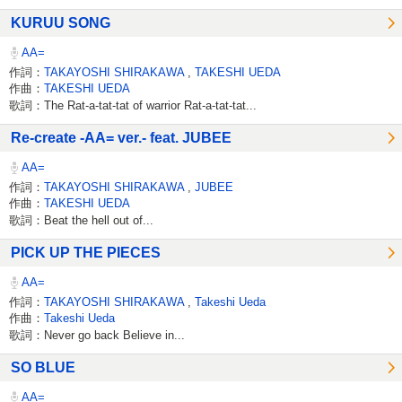
KURUU SONG
AA=
作詞：
TAKAYOSHI SHIRAKAWA
,
TAKESHI UEDA
作曲：
TAKESHI UEDA
歌詞：The Rat-a-tat-tat of warrior Rat-a-tat-tat...
Re-create -AA= ver.- feat. JUBEE
AA=
作詞：
TAKAYOSHI SHIRAKAWA
,
JUBEE
作曲：
TAKESHI UEDA
歌詞：Beat the hell out of...
PICK UP THE PIECES
AA=
作詞：
TAKAYOSHI SHIRAKAWA
,
Takeshi Ueda
作曲：
Takeshi Ueda
歌詞：Never go back Believe in...
SO BLUE
AA=