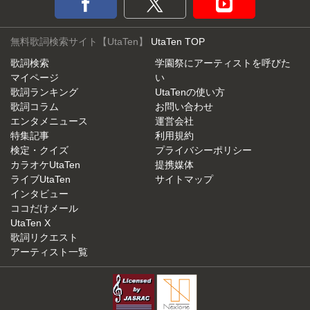
無料歌詞検索サイト【UtaTen】
UtaTen TOP
歌詞検索
学園祭にアーティストを呼びた
マイページ
い
歌詞ランキング
UtaTenの使い方
歌詞コラム
お問い合わせ
エンタメニュース
運営会社
特集記事
利用規約
検定・クイズ
プライバシーポリシー
カラオケUtaTen
提携媒体
ライブUtaTen
サイトマップ
インタビュー
ココだけメール
UtaTen X
歌詞リクエスト
アーティスト一覧