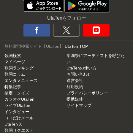
UtaTenをフォロー
無料歌詞検索サイト【UtaTen】
UtaTen TOP
歌詞検索
学園祭にアーティストを呼びた
マイページ
い
歌詞ランキング
UtaTenの使い方
歌詞コラム
お問い合わせ
エンタメニュース
運営会社
特集記事
利用規約
検定・クイズ
プライバシーポリシー
カラオケUtaTen
提携媒体
ライブUtaTen
サイトマップ
インタビュー
ココだけメール
UtaTen X
歌詞リクエスト