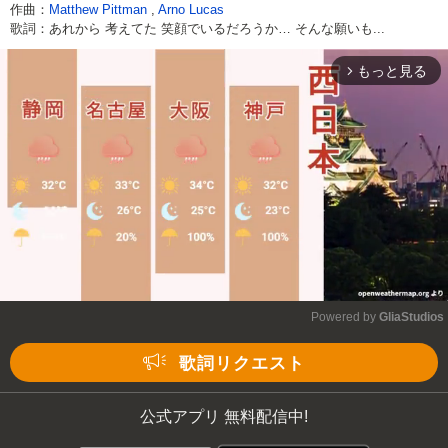
作曲：
Matthew Pittman
,
Arno Lucas
歌詞：あれから 考えてた 笑顔でいるだろうか… そんな願いも...
もっと見る
arrow_forward_ios
Powered by 
GliaStudios
Mute
歌詞リクエスト
公式アプリ 無料配信中!