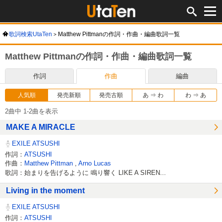
歌詞検索UtaTen
Matthew Pittmanの作詞・作曲・編曲歌詞一覧
Matthew Pittmanの作詞・作曲・編曲歌詞一覧
作詞
作曲
編曲
人気順
発売新順
発売古順
あ ⇒ わ
わ ⇒ あ
2曲中 1-2曲を表示
MAKE A MIRACLE
EXILE ATSUSHI
作詞：
ATSUSHI
作曲：
Matthew Pittman
,
Arno Lucas
歌詞：始まりを告げるように 鳴り響く LIKE A SIREN...
Living in the moment
EXILE ATSUSHI
作詞：
ATSUSHI