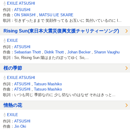
EXILE ATSUSHI
作詞：
ATSUSHI
作曲：
ON SMASH!
,
MATSU LIE SKARE
歌詞：引きずったままで 笑顔作ってる お互いに 気付いているのに I...
Rising Sun(東日本大震災復興支援チャリティーソング)
EXILE
作詞：
ATSUSHI
作曲：
Sebastian Thott
,
Didrik Thott
,
Johan Becker
,
Sharon Vaughu
歌詞：So, Rising Sun 陽はまたのぼってゆく So,...
桜の季節
EXILE ATSUSHI
作詞：
ATSUSHI
,
Tatsuro Mashiko
作曲：
ATSUSHI
,
Tatsuro Mashiko
歌詞：いつも同じ 季節なのに 少し切ないのはなぜ それはきっと...
情熱の花
EXILE
作詞：
ATSUSHI
作曲：
Jin Oki