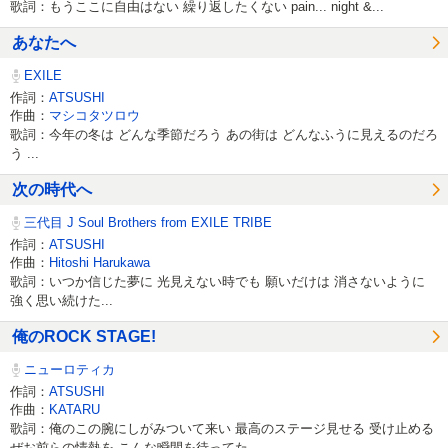
歌詞：もうここに自由はない 繰り返したくない pain... night &...
あなたへ
EXILE
作詞：
ATSUSHI
作曲：
マシコタツロウ
歌詞：今年の冬は どんな季節だろう あの街は どんなふうに見えるのだろ
う ...
次の時代へ
三代目 J Soul Brothers from EXILE TRIBE
作詞：
ATSUSHI
作曲：
Hitoshi Harukawa
歌詞：いつか信じた夢に 光見えない時でも 願いだけは 消さないように
強く思い続けた...
俺のROCK STAGE!
ニューロティカ
作詞：
ATSUSHI
作曲：
KATARU
歌詞：俺のこの腕にしがみついて来い 最高のステージ見せる 受け止める
ぜお前らの情熱を こんな瞬間を待ってた ...