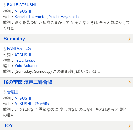
EXILE ATSUSHI
作詞：
ATSUSHI
作曲：
Kenichi Takemoto
,
Yuichi Hayashida
歌詞：遠くを見つめ ため息ごまかしても そんなときは そっと気にかけて
くれた ...
Someday
FANTASTICS
作詞：
ATSUSHI
作曲：
miwa furuse
編曲：
Yuta Nakano
歌詞：(Someday, Someday) このまま歩けば いつかは...
桜の季節 混声三部合唱
合唱曲
作詞：
ATSUSHI
作曲：
ATSUSHI
,
ﾏｼｺﾀﾂﾛｳ
歌詞：いつもおなじ 季節なのに 少し切ないのはなぜ それはきっと 別々
の道を...
JOY