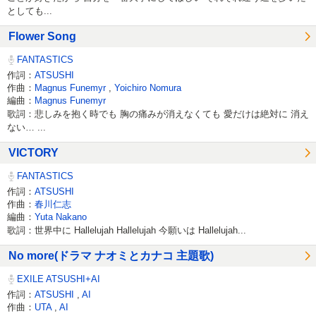
としても...
Flower Song
FANTASTICS
作詞：
ATSUSHI
作曲：
Magnus Funemyr
,
Yoichiro Nomura
編曲：
Magnus Funemyr
歌詞：悲しみを抱く時でも 胸の痛みが消えなくても 愛だけは絶対に 消え
ない… ...
VICTORY
FANTASTICS
作詞：
ATSUSHI
作曲：
春川仁志
編曲：
Yuta Nakano
歌詞：世界中に Hallelujah Hallelujah 今願いは Hallelujah...
No more(ドラマ ナオミとカナコ 主題歌)
EXILE ATSUSHI+AI
作詞：
ATSUSHI
,
AI
作曲：
UTA
,
AI