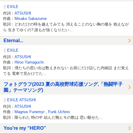
EXILE
作詞：
ATSUSHI
作曲：
Misako Sakazume
歌詞：どれだけの時を越えてみても 消えることのない胸の傷を 抱えなが
ら 生きてゆくの? 誰もが強くなりたい...
Eternal...
EXILE
作詞：
ATSUSHI
作曲：
Hiroo Yamaguchi
歌詞：僕たちの思い出は数えきれない お前にだけ話した内緒話 まだ覚え
てる 電車で見かけてた...
フォトグラフ(2023 夏の高校野球応援ソング,「熱闘甲子
園」テーマソング)
EXILE ATSUSHI
作詞：
ATSUSHI
作曲：
Magnus Funemyr
,
Funk Uchino
歌詞：限られた 時の中 結んだ靴ヒモの数は 思い馳せた...
You're my “HERO”