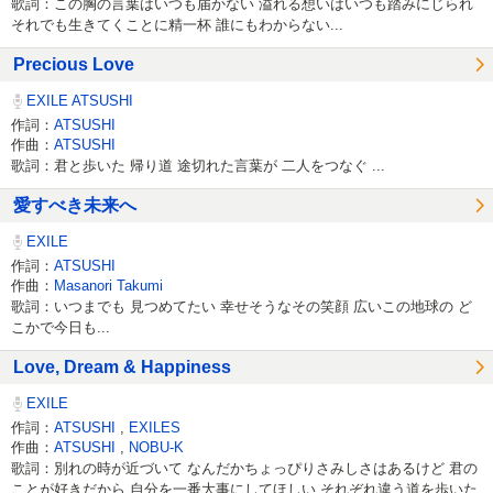
歌詞：この胸の言葉はいつも届かない 溢れる想いはいつも踏みにじられ
それでも生きてくことに精一杯 誰にもわからない...
Precious Love
EXILE ATSUSHI
作詞：
ATSUSHI
作曲：
ATSUSHI
歌詞：君と歩いた 帰り道 途切れた言葉が 二人をつなぐ ...
愛すべき未来へ
EXILE
作詞：
ATSUSHI
作曲：
Masanori Takumi
歌詞：いつまでも 見つめてたい 幸せそうなその笑顔 広いこの地球の ど
こかで今日も...
Love, Dream & Happiness
EXILE
作詞：
ATSUSHI
,
EXILES
作曲：
ATSUSHI
,
NOBU‐K
歌詞：別れの時が近づいて なんだかちょっぴりさみしさはあるけど 君の
ことが好きだから 自分を一番大事にしてほしい それぞれ違う道を歩いた