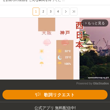
1
2
3
4
次へ
最後へ
もっと見る
arrow_forward_ios
Powered by 
GliaStudios
Mute
歌詞リクエスト
公式アプリ 無料配信中!