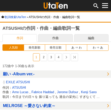
歌詞検索UtaTen
ATSUSHIの作詞・作曲・編曲歌詞一覧
ATSUSHIの作詞・作曲・編曲歌詞一覧
作詞
作曲
編曲
人気順
発売新順
発売古順
あ ⇒ わ
わ ⇒ あ
1
2
3
4
次へ
最後へ
172曲中 1-30曲を表示
願い -Album ver.-
EXILE ATSUSHI
作詞：
ATSUSHI
作曲：
Arno Lucas
,
Fabrice Haddad
,
Jerome Dufour
,
Kenji Sano
歌詞：今日までの日々を 振り返っても 過去の栄光に すぎなくて ...
MELROSE ～愛さない約束～