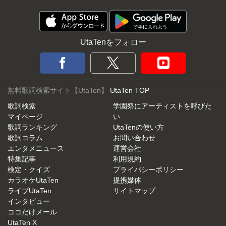
UtaTenをフォロー
無料歌詞検索サイト【UtaTen】
UtaTen TOP
歌詞検索
学園祭にアーティストを呼びた
マイページ
い
歌詞ランキング
UtaTenの使い方
歌詞コラム
お問い合わせ
エンタメニュース
運営会社
特集記事
利用規約
検定・クイズ
プライバシーポリシー
カラオケUtaTen
提携媒体
ライブUtaTen
サイトマップ
インタビュー
ココだけメール
UtaTen X