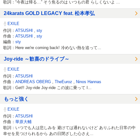
歌詞：“今夜は帰る…” そう焦るのは いつもの君 らしくないよ ...
24karats GOLD LEGACY feat. 松本孝弘
EXILE
作詞：
ATSUSHI
,
sty
作曲：
ATSUSHI
,
sty
編曲：
sty
歌詞：Here we're coming back! 冷めない熱を追って...
Joy-ride ～歓喜のドライブ～
EXILE
作詞：
ATSUSHI
作曲：
ANDREAS OBERG
,
TheEuroz
,
Ninos Hannas
歌詞：Get!! Joy-ride Joy-ride この波に乗って I...
もっと強く
EXILE
作詞：
ATSUSHI
作曲：
華原大輔
歌詞：いつでも人は悲しみを 避けては通れないけど ありふれた日常の中
幸せを見つけられるから あの日閉ざした心さえ...