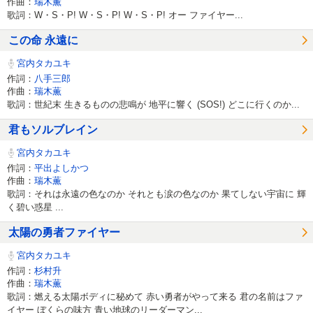
作曲：
瑞木薫
歌詞：W・S・P! W・S・P! W・S・P! オー ファイヤー...
この命 永遠に
宮内タカユキ
作詞：
八手三郎
作曲：
瑞木薫
歌詞：世紀末 生きるものの悲鳴が 地平に響く (SOS!) どこに行くのか...
君もソルブレイン
宮内タカユキ
作詞：
平出よしかつ
作曲：
瑞木薫
歌詞：それは永遠の色なのか それとも涙の色なのか 果てしない宇宙に 輝
く碧い惑星 ...
太陽の勇者ファイヤー
宮内タカユキ
作詞：
杉村升
作曲：
瑞木薫
歌詞：燃える太陽ボディに秘めて 赤い勇者がやって来る 君の名前はファ
イヤー ぼくらの味方 青い地球のリーダーマン...