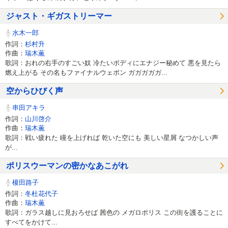
ジャスト・ギガストリーマー
水木一郎
作詞：
杉村升
作曲：
瑞木薫
歌詞：おれの右手のすごい奴 冷たいボディにエナジー秘めて 悪を見たら
燃え上がる その名もファイナルウェポン ガガガガガ...
空からひびく声
串田アキラ
作詞：
山川啓介
作曲：
瑞木薫
歌詞：戦い疲れた 瞳を上げれば 乾いた空にも 美しい星屑 なつかしい声
が...
ポリスウーマンの密かなあこがれ
榎田路子
作詞：
冬杜花代子
作曲：
瑞木薫
歌詞：ガラス越しに見おろせば 茜色の メガロポリス この街を護ることに
すべてをかけて...