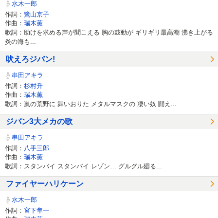
水木一郎
作詞：
鷺山京子
作曲：
瑞木薫
歌詞：助けを求める声が聞こえる 胸の鼓動が ギリギリ最高潮 沸き上がる
炎の海も...
吠えろジバン!
串田アキラ
作詞：
杉村升
作曲：
瑞木薫
歌詞：嵐の荒野に 舞いおりた メタルマスクの 凄い奴 闘え...
ジバン3大メカの歌
串田アキラ
作詞：
八手三郎
作曲：
瑞木薫
歌詞：スタンバイ スタンバイ レゾン… グルグル廻る...
ファイヤーハリケーン
水木一郎
作詞：
宮下隼一