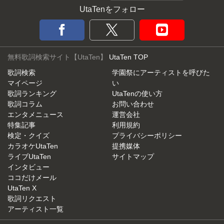
UtaTenをフォロー
無料歌詞検索サイト【UtaTen】
UtaTen TOP
歌詞検索
学園祭にアーティストを呼びた
マイページ
い
歌詞ランキング
UtaTenの使い方
歌詞コラム
お問い合わせ
エンタメニュース
運営会社
特集記事
利用規約
検定・クイズ
プライバシーポリシー
カラオケUtaTen
提携媒体
ライブUtaTen
サイトマップ
インタビュー
ココだけメール
UtaTen X
歌詞リクエスト
アーティスト一覧