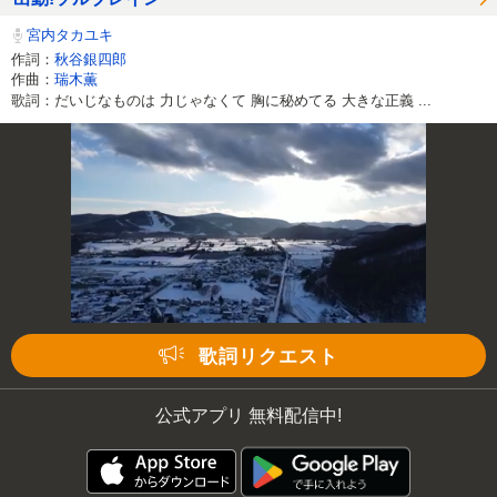
宮内タカユキ
作詞：
秋谷銀四郎
作曲：
瑞木薫
歌詞：だいじなものは 力じゃなくて 胸に秘めてる 大きな正義 ...
歌詞リクエスト
公式アプリ 無料配信中!