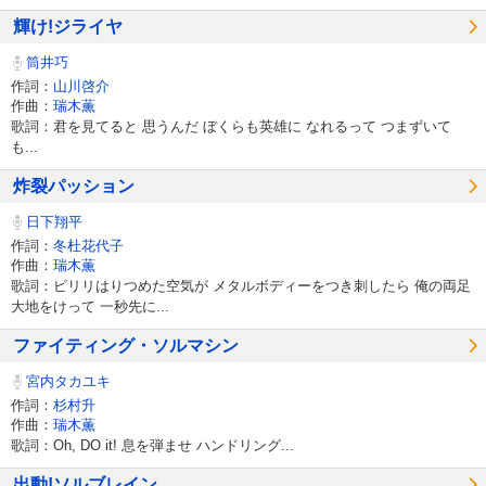
輝け!ジライヤ
筒井巧
作詞：
山川啓介
作曲：
瑞木薫
歌詞：君を見てると 思うんだ ぼくらも英雄に なれるって つまずいて
も...
炸裂パッション
日下翔平
作詞：
冬杜花代子
作曲：
瑞木薫
歌詞：ピリリはりつめた空気が メタルボディーをつき刺したら 俺の両足
大地をけって 一秒先に...
ファイティング・ソルマシン
宮内タカユキ
作詞：
杉村升
作曲：
瑞木薫
歌詞：Oh, DO it! 息を弾ませ ハンドリング...
出動!ソルブレイン