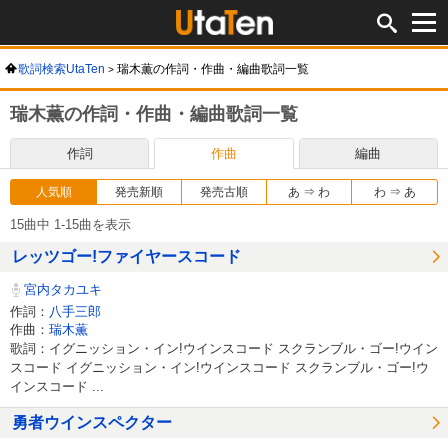
歌詞検索UtaTen
瑞木薫の作詞・作曲・編曲歌詞一覧
瑞木薫の作詞・作曲・編曲歌詞一覧
作詞
作曲
編曲
人気順
発売新順
発売古順
あ ⇒ わ
わ ⇒ あ
15曲中 1-15曲を表示
レッツゴー!ファイヤースコード
宮内タカユキ
作詞：
八手三郎
作曲：
瑞木薫
歌詞：イグニッション・イン!ウインスコード スクランブル・ゴー!ウイン
スコード イグニッション・イン!ウインスコード スクランブル・ゴー!ウ
インスコード ...
勇者ウインスペクター