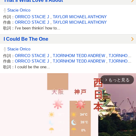
That's What Love's About
Stacie Orrico
作詞：
ORRICO STACIE J
,
TAYLOR MICHAEL ANTHONY
作曲：
ORRICO STACIE J
,
TAYLOR MICHAEL ANTHONY
歌詞：I've been thinkin' how to...
I Could Be The One
Stacie Orrico
作詞：
ORRICO STACIE J
,
TJORNHOM TEDD ANDREW
,
TJORNHOM TASIA
作曲：
ORRICO STACIE J
,
TJORNHOM TEDD ANDREW
,
TJORNHOM TASIA
歌詞：I could be the one...
もっと見る
arrow_forward_ios