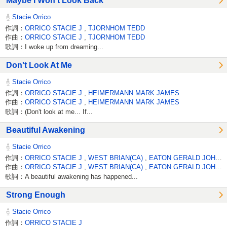
Maybe I Won't Look Back
Stacie Orrico
作詞：
ORRICO STACIE J
,
TJORNHOM TEDD
作曲：
ORRICO STACIE J
,
TJORNHOM TEDD
歌詞：I woke up from dreaming...
Don't Look At Me
Stacie Orrico
作詞：
ORRICO STACIE J
,
HEIMERMANN MARK JAMES
作曲：
ORRICO STACIE J
,
HEIMERMANN MARK JAMES
歌詞：(Don't look at me... If...
Beautiful Awakening
Stacie Orrico
作詞：
ORRICO STACIE J
,
WEST BRIAN(CA)
,
EATON GERALD JOHN DAVID
作曲：
ORRICO STACIE J
,
WEST BRIAN(CA)
,
EATON GERALD JOHN DAVID
歌詞：A beautiful awakening has happened...
Strong Enough
Stacie Orrico
作詞：
ORRICO STACIE J