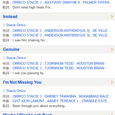
作曲：
ORRICO STACIE J
,
BASTIANY DWAYNE A
,
PALMER TIFFANY
,
歌詞：Don't need high heels For...
Instead
Stacie Orrico
作詞：
ORRICO STACIE J
,
ANDERSON ANTHONY(US 3)
,
DE VILLER DANE
作曲：
ORRICO STACIE J
,
ANDERSON ANTHONY(US 3)
,
DE VILLER DANE
歌詞：I saw him shaking his...
Genuine
Stacie Orrico
作詞：
ORRICO STACIE J
,
TJORNHOM TEDD
,
HOUSTON BRIAN
作曲：
ORRICO STACIE J
,
TJORNHOM TEDD
,
HOUSTON BRIAN
歌詞：I see you passing by...
I'm Not Missing You
Stacie Orrico
作詞：
ORRICO STACIE J
,
DABNEY TAWANNA
,
MUHAMMAD BALE'WA M
作曲：
GIST KEIR LAMONT
,
ABNEY TERENCE L
,
CRANDLE ESTEBAN
歌詞：Been through just about everything...