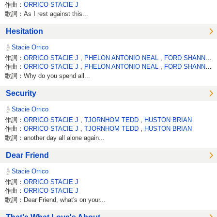
作曲：
ORRICO STACIE J
歌詞：As I rest against this...
Hesitation
Stacie Orrico
作詞：
ORRICO STACIE J
,
PHELON ANTONIO NEAL
,
FORD SHANNON D
作曲：
ORRICO STACIE J
,
PHELON ANTONIO NEAL
,
FORD SHANNON D
歌詞：Why do you spend all...
Security
Stacie Orrico
作詞：
ORRICO STACIE J
,
TJORNHOM TEDD
,
HUSTON BRIAN
作曲：
ORRICO STACIE J
,
TJORNHOM TEDD
,
HUSTON BRIAN
歌詞：another day all alone again...
Dear Friend
Stacie Orrico
作詞：
ORRICO STACIE J
作曲：
ORRICO STACIE J
歌詞：Dear Friend, what's on your...