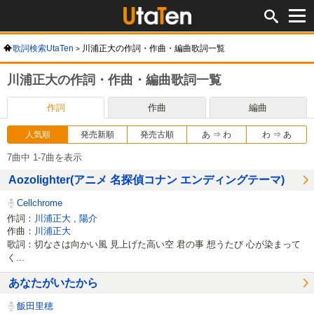
歌詞検索UtaTen
川浦正大の作詞・作曲・編曲歌詞一覧
川浦正大の作詞・作曲・編曲歌詞一覧
作詞
作曲
編曲
人気順
発売新順
発売古順
あ ⇒ わ
わ ⇒ あ
7曲中 1-7曲を表示
Aozolighter(アニメ 名探偵コナン エンディングテーマ)
Cellchrome
作詞：
川浦正大
,
陽介
作曲：
川浦正大
歌詞：切なさは向かい風 見上げた高い空 君の事 想うたび 心が染まって
く...
あなたがいたから
飯田里穂