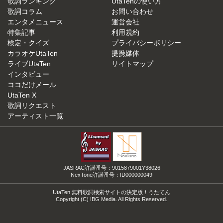
歌詞ランキング
UtaTenの使い方
歌詞コラム
お問い合わせ
エンタメニュース
運営会社
特集記事
利用規約
検定・クイズ
プライバシーポリシー
カラオケUtaTen
提携媒体
ライブUtaTen
サイトマップ
インタビュー
ココだけメール
UtaTen X
歌詞リクエスト
アーティスト一覧
JASRAC許諾番号：9015879001Y38026
NexTone許諾番号：ID000000049
UtaTen 無料歌詞検索サイトの決定版！うたてん
Copyright (C) IBG Media. All Rights Reserved.