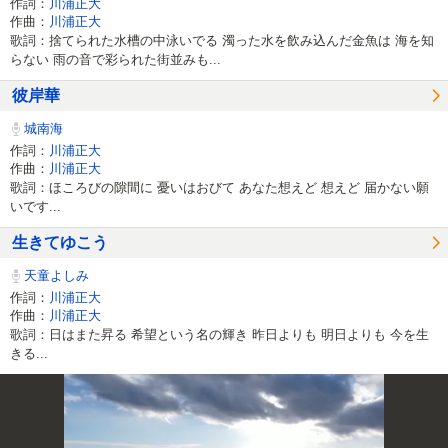
作詞：
川浦正大
作曲：
川浦正大
歌詞：捨てられた水槽の中泳いでる 濁った水を飲み込んだ金魚は 海を知
らない 雨の音で彩られた街並みも...
彼岸華
城南海
作詞：
川浦正大
作曲：
川浦正大
歌詞：ほころびの隙間に 憂いはおびて あなた想えど 想えど 届かない願
いです...
生きてゆこう
天童よしみ
作詞：
川浦正大
作曲：
川浦正大
歌詞：日はまた昇る 希望という名の輝き 昨日よりも 明日よりも 今を生
きる...