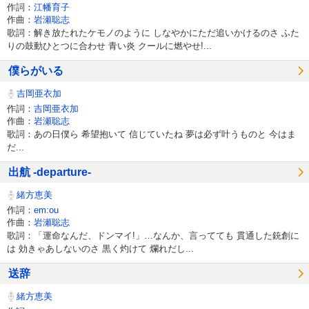
作詞：
江幡育子
作曲：
岩瀬聡志
歌詞：解き放たれたケモノのように しなやかにただ追いかけるのさ ふた
りの鼓動ひとつに合わせ 青い炎 クールに燃やせ!...
僕らがいる
吉岡亜衣加
作詞：
吉岡亜衣加
作曲：
岩瀬聡志
歌詞：あの日僕ら 希望抱いて 信じていたね 夢は必ず叶うものと 今はま
だ...
出航 -departure-
緒方恵美
作詞：
em:ou
作曲：
岩瀬聡志
歌詞：「運命なんだ、ドンマイ!」…なんか、言ってても 貫通した銃創に
は 効きゃあしないのさ 黒く灼けて 爛れだし...
送辞
緒方恵美