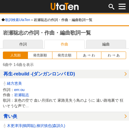
歌詞検索UtaTen
岩瀬聡志の作詞・作曲・編曲歌詞一覧
岩瀬聡志の作詞・作曲・編曲歌詞一覧
作詞
作曲
編曲
人気順
発売新順
発売古順
あ ⇒ わ
わ ⇒ あ
6曲中 1-6曲を表示
再生-rebuild -(ダンガンロンパ ED)
緒方恵美
作詞：
em:ou
作曲：
岩瀬聡志
歌詞：哀色の空で 血い月揺れて 家路見失う鳥のように 遠い路地裏で 狂
いそうな声で...
青い炎
木更津淳(鶴岡聡),柳沢慎也(森訓久)