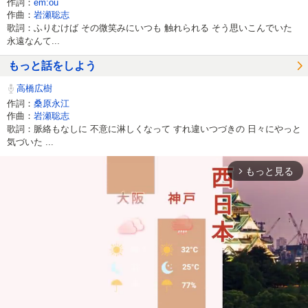
作詞：
em:ou
作曲：
岩瀬聡志
歌詞：ふりむけば その微笑みにいつも 触れられる そう思いこんでいた
永遠なんて...
もっと話をしよう
高橋広樹
作詞：
桑原永江
作曲：
岩瀬聡志
歌詞：脈絡もなしに 不意に淋しくなって すれ違いつづきの 日々にやっと
気づいた ...
もっと見る
arrow_forward_ios