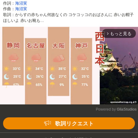
作詞：
海沼実
作曲：
海沼実
歌詞：からすの赤ちゃん何故なくの コケコッコのおばさんに 赤いお帽子
ほしいよ 赤いお靴も...
もっと見る
arrow_forward_ios
Powered by 
GliaStudios
Mute
歌詞リクエスト