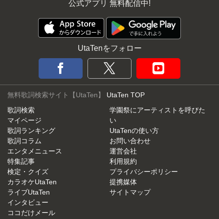
公式アプリ 無料配信中!
UtaTenをフォロー
無料歌詞検索サイト【UtaTen】
UtaTen TOP
歌詞検索
学園祭にアーティストを呼びた
マイページ
い
歌詞ランキング
UtaTenの使い方
歌詞コラム
お問い合わせ
エンタメニュース
運営会社
特集記事
利用規約
検定・クイズ
プライバシーポリシー
カラオケUtaTen
提携媒体
ライブUtaTen
サイトマップ
インタビュー
ココだけメール