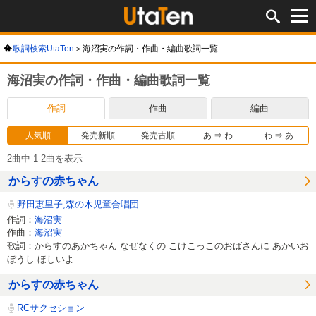
歌詞検索UtaTen
海沼実の作詞・作曲・編曲歌詞一覧
海沼実の作詞・作曲・編曲歌詞一覧
作詞
作曲
編曲
人気順
発売新順
発売古順
あ ⇒ わ
わ ⇒ あ
2曲中 1-2曲を表示
からすの赤ちゃん
野田恵里子,森の木児童合唱団
作詞：
海沼実
作曲：
海沼実
歌詞：からすのあかちゃん なぜなくの こけこっこのおばさんに あかいお
ぼうし ほしいよ...
からすの赤ちゃん
RCサクセション