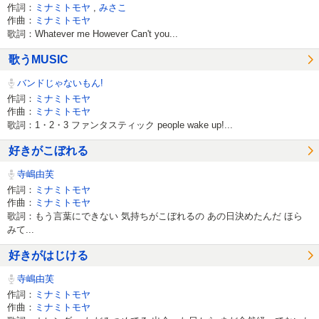
作詞：
ミナミトモヤ
,
みさこ
作曲：
ミナミトモヤ
歌詞：Whatever me However Can't you...
歌うMUSIC
バンドじゃないもん!
作詞：
ミナミトモヤ
作曲：
ミナミトモヤ
歌詞：1・2・3 ファンタスティック people wake up!...
好きがこぼれる
寺嶋由芙
作詞：
ミナミトモヤ
作曲：
ミナミトモヤ
歌詞：もう言葉にできない 気持ちがこぼれるの あの日決めたんだ ほら
みて...
好きがはじける
寺嶋由芙
作詞：
ミナミトモヤ
作曲：
ミナミトモヤ