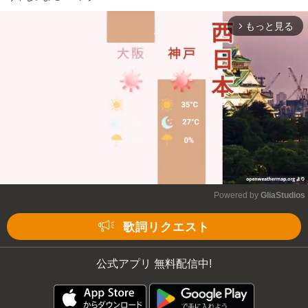
もっと見る
arrow_forward_ios
Powered by 
GliaStudios
Mute
歌詞リクエスト
公式アプリ 無料配信中!