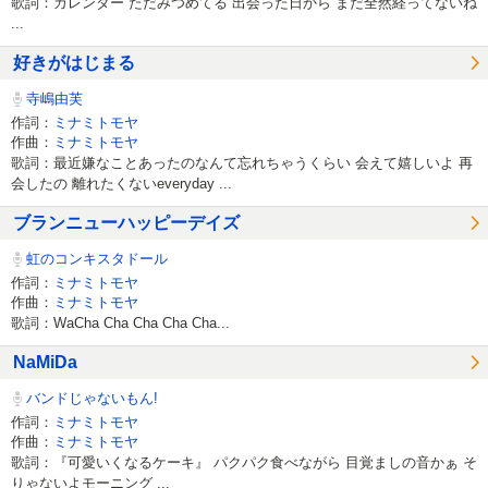
歌詞：カレンダー ただみつめてる 出会った日から まだ全然経ってないね
...
好きがはじまる
寺嶋由芙
作詞：
ミナミトモヤ
作曲：
ミナミトモヤ
歌詞：最近嫌なことあったのなんて忘れちゃうくらい 会えて嬉しいよ 再
会したの 離れたくないeveryday ...
ブランニューハッピーデイズ
虹のコンキスタドール
作詞：
ミナミトモヤ
作曲：
ミナミトモヤ
歌詞：WaCha Cha Cha Cha Cha...
NaMiDa
バンドじゃないもん!
作詞：
ミナミトモヤ
作曲：
ミナミトモヤ
歌詞：『可愛いくなるケーキ』 パクパク食べながら 目覚ましの音かぁ そ
りゃないよモーニング ...