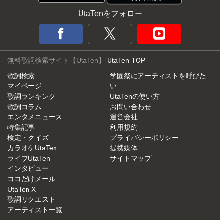
UtaTenをフォロー
無料歌詞検索サイト【UtaTen】
UtaTen TOP
歌詞検索
学園祭にアーティストを呼びた
マイページ
い
歌詞ランキング
UtaTenの使い方
歌詞コラム
お問い合わせ
エンタメニュース
運営会社
特集記事
利用規約
検定・クイズ
プライバシーポリシー
カラオケUtaTen
提携媒体
ライブUtaTen
サイトマップ
インタビュー
ココだけメール
UtaTen X
歌詞リクエスト
アーティスト一覧