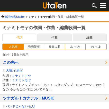
歌詞検索UtaTen
ミナミトモヤの作詞・作曲・編曲歌詞一覧
ミナミトモヤの作詞・作曲・編曲歌詞一覧
作詞
作曲
編曲
人気順
発売新順
発売古順
あ ⇒ わ
わ ⇒ あ
8曲中 1-8曲を表示
この先へ
天晴れ!原宿
作詞：
ミナミトモヤ
作曲：
ミナミトモヤ
歌詞：ライトアップばっちしあてて スタンダップこのステージ これから
なの 今からなの 僕についてきな!...
ツナガル！カナデル！MUSIC
バンドじゃないもん!