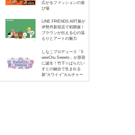
広がるファッションの遊
び場
LINE FRIENDS ART展が
伊勢丹新宿店で初開催！
ブラウンが伝える心の温
もりとアートの魅力
しなこプロデュース「S
weeChu Sweets」が原宿
に誕生！竹下☆ぱらだい
すとの融合で生まれる
新“カワイイ”カルチャー