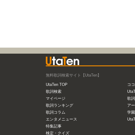
無料歌詞検索サイト【UtaTen】
UtaTen TOP
ココ
歌詞検索
Uta
マイページ
歌詞
歌詞ランキング
アー
歌詞コラム
学園
エンタメニュース
Ut
特集記事
検定・クイズ