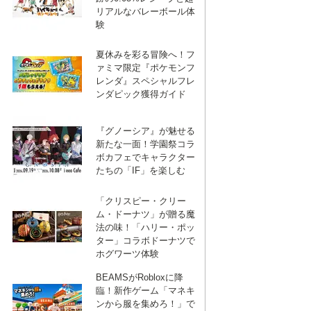
リアルなバレーボール体
験
夏休みを彩る冒険へ！フ
ァミマ限定『ポケモンフ
レンダ』スペシャルフレ
ンダピック獲得ガイド
『グノーシア』が魅せる
新たな一面！学園祭コラ
ボカフェでキャラクター
たちの「IF」を楽しむ
「クリスピー・クリー
ム・ドーナツ」が贈る魔
法の味！「ハリー・ポッ
ター」コラボドーナツで
ホグワーツ体験
BEAMSがRobloxに降
臨！新作ゲーム「マネキ
ンから服を集めろ！」で