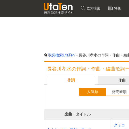
歌詞検索
特集
歌詞検索UtaTen
長谷川孝水の作詞・作曲・編
長谷川孝水の作詞・作曲・編曲歌詞
作詞
作曲
人気順
発売新順
楽曲・タイトル
クミコ