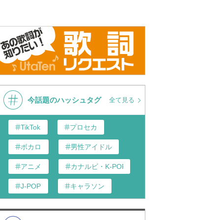
今話題のハッシュタグ
全て見る
TikTok
プロセカ
ボカロ
男性アイドル
アニメ
カナルビ・K-POP和訳
J-POP
キャラソン
あんスタ
歌い手