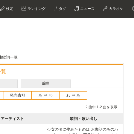
検定
ランキング
タグ
ニュース
カラオケ
曲歌詞一覧
一覧
編曲
発売古順
あ ⇒ わ
わ ⇒ あ
2 曲中 1-2 曲を表示
アーティスト
歌詞・歌い出し
少女の頃に夢みたものは お伽話のあのハ