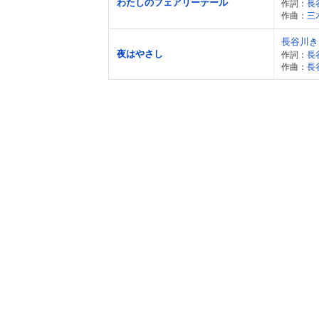
わたしのフェアリーテール
作詞：
長
作曲：
三
長谷川き
夜はやさし
作詞：
長
作曲：
長