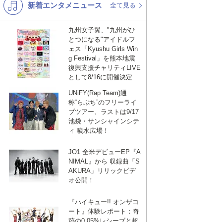
新着エンタメニュース
K-POP
バンド
全て見る
演歌・歌謡
洋楽
九州女子翼、"九州がひ
とつになる"アイドルフ
VTuber
ディズニー
ェス「Kyushu Girls Win
g Festival」を熊本地震
復興支援チャリティLIVE
として8/16に開催決定
UNiFY(Rap Team)通
称“らぷち”のフリーライ
ブツアー、ラストは9/17
池袋・サンシャインシテ
ィ 噴水広場！
JO1 全米デビューEP『A
NIMAL』から 収録曲「S
AKURA」リリックビデ
オ公開！
『ハイキュー!! オンザコ
ート』体験レポート：奇
跡の0.05%レシーブと超