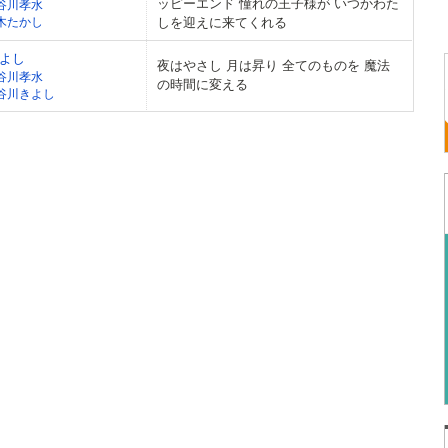
ッピーエンド 憧れの王子様が いつかわた
谷川孝水
木たかし
しを迎えに来てくれる
よし
夜はやさし 月は昇り 全てのものを 魔法
谷川孝水
の時間に変える
谷川きよし