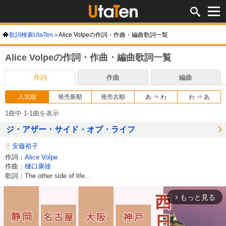
歌詞検索UtaTen
Alice Volpeの作詞・作曲・編曲歌詞一覧
Alice Volpeの作詞・作曲・編曲歌詞一覧
作詞
作曲
編曲
人気順
発売新順
発売古順
あ ⇒ わ
わ ⇒ あ
1曲中 1-1曲を表示
ジ・アザー・サイド・オブ・ライフ
安藤裕子
作詞：
Alice Volpe
作曲：
樋口康雄
歌詞：The other side of life...
もっと見る
arrow_forward_ios