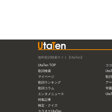
無料歌詞検索サイト【UtaTen】
UtaTen TOP
ココ
歌詞検索
Uta
マイページ
歌詞
歌詞ランキング
アー
歌詞コラム
学園
エンタメニュース
Ut
特集記事
検定・クイズ
カラオケUtaTen