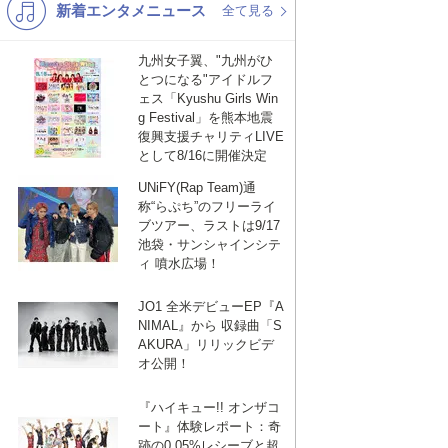
新着エンタメニュース
K-POP
バンド
全て見る
演歌・歌謡
洋楽
九州女子翼、"九州がひ
とつになる"アイドルフ
VTuber
ディズニー
ェス「Kyushu Girls Win
g Festival」を熊本地震
復興支援チャリティLIVE
として8/16に開催決定
UNiFY(Rap Team)通
称“らぷち”のフリーライ
ブツアー、ラストは9/17
池袋・サンシャインシテ
ィ 噴水広場！
JO1 全米デビューEP『A
NIMAL』から 収録曲「S
AKURA」リリックビデ
オ公開！
『ハイキュー!! オンザコ
ート』体験レポート：奇
跡の0.05%レシーブと超