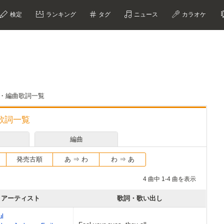
検定
ランキング
タグ
ニュース
カラオケ
・作曲・編曲歌詞一覧
曲歌詞一覧
編曲
発売古順
あ ⇒ わ
わ ⇒ あ
4 曲中 1-4 曲を表示
アーティスト
歌詞・歌い出し
ul