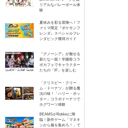
リアルなバレーボール体
験
夏休みを彩る冒険へ！フ
ァミマ限定『ポケモンフ
レンダ』スペシャルフレ
ンダピック獲得ガイド
『グノーシア』が魅せる
新たな一面！学園祭コラ
ボカフェでキャラクター
たちの「IF」を楽しむ
「クリスピー・クリー
ム・ドーナツ」が贈る魔
法の味！「ハリー・ポッ
ター」コラボドーナツで
ホグワーツ体験
BEAMSがRobloxに降
臨！新作ゲーム「マネキ
ンから服を集めろ！」で