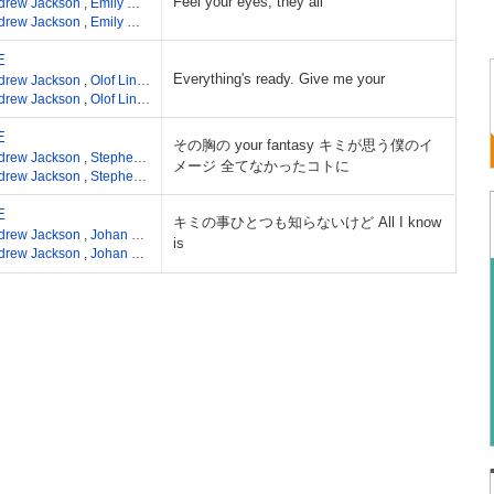
Feel your eyes, they all
drew Jackson
,
Emily Warren
,
Jamie'Sermstyle'Sanderson
,
Philip'Pip'Kembo
,
Sea
drew Jackson
,
Emily Warren
,
Jamie'Sermstyle'Sanderson
,
Philip'Pip'Kembo
,
Sea
E
Everything's ready. Give me your
drew Jackson
,
Olof Lindskog
,
SE YONG
,
Caesar & Loui
,
SHOW
drew Jackson
,
Olof Lindskog
,
SE YONG
,
Caesar & Loui
,
SHOW
E
その胸の your fantasy キミが思う僕のイ
drew Jackson
,
Stephen Cornish
,
STY
メージ 全てなかったコトに
drew Jackson
,
Stephen Cornish
,
STY
E
キミの事ひとつも知らないけど All I know
drew Jackson
,
Johan Gustafson
,
Sebastian Lundberg
,
Fredrik Haggstam
,
STY
is
drew Jackson
,
Johan Gustafson
,
Sebastian Lundberg
,
Fredrik Haggstam
,
STY