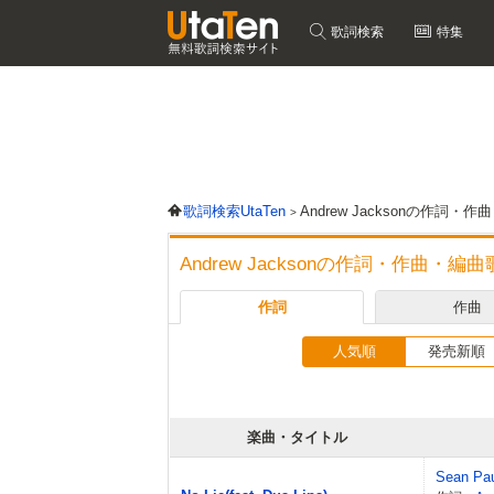
歌詞検索
特集
歌詞検索UtaTen
Andrew Jacksonの作詞
Andrew Jacksonの作詞・作曲・編
作詞
作曲
人気順
発売新順
楽曲・タイトル
Sean Pa