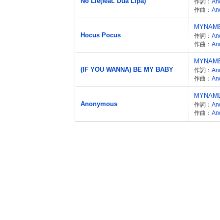
No Lie(feat. Dua Lipa)
作詞：
An
作曲：
An
MYNAM
Hocus Pocus
作詞：
An
作曲：
An
MYNAM
(IF YOU WANNA) BE MY BABY
作詞：
An
作曲：
An
MYNAM
Anonymous
作詞：
An
作曲：
An