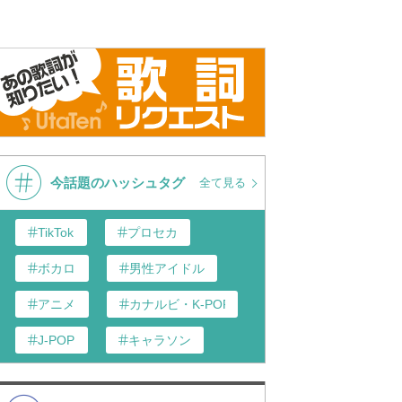
n Paul Henriques
n Paul Henriques
今話題のハッシュタグ
全て見る
TikTok
プロセカ
ボカロ
男性アイドル
アニメ
カナルビ・K-POP和訳
J-POP
キャラソン
あんスタ
歌い手